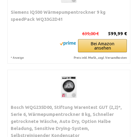
Siemens iQ500 Wärmepumpentrockner 9 kg
speedPack WQ33G2D41
639,00 €
599,99 €
Bei Amazon
ansehen
*
Preis inkl. MwSt., zzgl. Versandkosten
Anzeige
Bosch WQG235D00, Stiftung Warentest GUT (2,2)*,
Serie 6, Wärmepumpentrockner 8 kg, Schneller
getrocknete Wäsche, Auto Dry, Option Halbe
Beladung, Sensitive Drying-System,
Selbstreinigender Kondensator