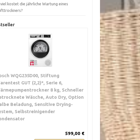
viel kostet die jährliche Wartung eines
ufttrockners?
tseller
osch WQG235D00, Stiftung
arentest GUT (2,2)*, Serie 6,
ärmepumpentrockner 8 kg, Schneller
etrocknete Wäsche, Auto Dry, Option
albe Beladung, Sensitive Drying-
ystem, Selbstreinigender
ondensator
599,00 €