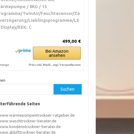
ärmepumpe / 8KG / 15
rogramme/TwinAir/Feuchtesensor/Ze
tverzögerung/Lieblingsprogramme/LE
 Display/EEK: C
499,00 €
Bei Amazon
ansehen
Preis inkl. MwSt., zzgl. Versandkosten
nzeige
hen
Suchen
terführende Seiten
www.wärmepumpentrockner-ratgeber.de
www.waschtrockner-berater.de
www.kondenstrockner-berater.de
www.ablufttrockner-berater.de