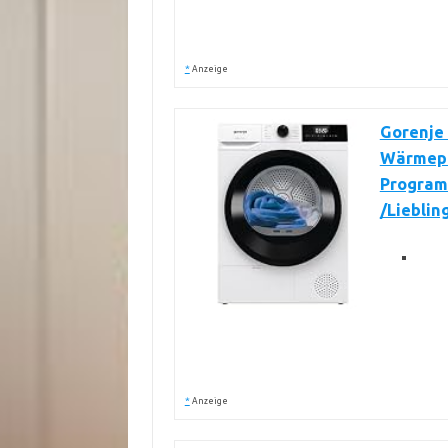
*
Anzeige
Gorenje
Wärmepu
Program
/Liebli
*
Anzeige