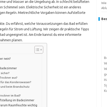
rme und Wasser an die Umgebung ab. In schlecht belüfteten
Wie 
n Schimmel sein. Elektrische Sicherheit ist ein anderes
Abl
gen Regeln. Mietrechtliche Vorgaben können Aufstellorte
Bes
nkte. Du erfährst, welche Voraussetzungen das Bad erfüllen
egeln für Strom und Lüftung. Wir zeigen dir praktische Tipps
Bad ungeeignet ist. Am Ende kannst du eine informierte
nahmen planen.
B
er nein?
W
 Badezimmer
W
sicher?
g
Trockner aus?
H
s für das Kondenswasser?
S
r und beim Brandschutz
K
rockner im Bad?
ufstellung im Badezimmer
warum Raumfeuchte wichtig