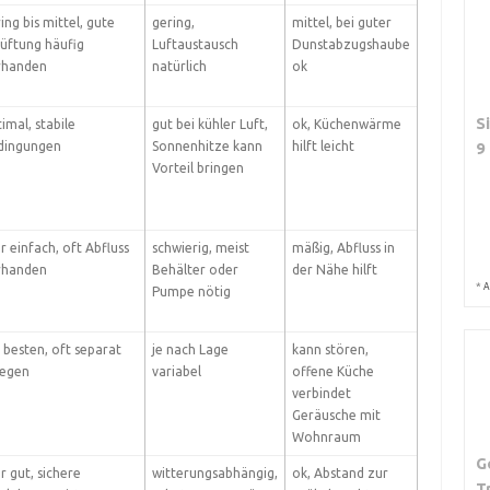
ing bis mittel, gute
gering,
mittel, bei guter
üftung häufig
Luftaustausch
Dunstabzugshaube
rhanden
natürlich
ok
S
imal, stabile
gut bei kühler Luft,
ok, Küchenwärme
9
dingungen
Sonnenhitze kann
hilft leicht
Vorteil bringen
r einfach, oft Abfluss
schwierig, meist
mäßig, Abfluss in
rhanden
Behälter oder
der Nähe hilft
*
A
Pumpe nötig
besten, oft separat
je nach Lage
kann stören,
legen
variabel
offene Küche
verbindet
Geräusche mit
Wohnraum
G
r gut, sichere
witterungsabhängig,
ok, Abstand zur
T