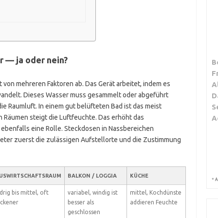
 — ja oder nein?
B
F
t von mehreren Faktoren ab. Das Gerät arbeitet, indem es
A
wandelt. Dieses Wasser muss gesammelt oder abgeführt
D
ie Raumluft. In einem gut belüfteten Bad ist das meist
S
en Räumen steigt die Luftfeuchte. Das erhöht das
A
t ebenfalls eine Rolle. Steckdosen in Nassbereichen
ieter zuerst die zulässigen Aufstellorte und die Zustimmung
USWIRTSCHAFTSRAUM
BALKON / LOGGIA
KÜCHE
*
A
drig bis mittel, oft
variabel, windig ist
mittel, Kochdünste
ockener
besser als
addieren Feuchte
geschlossen