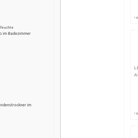
*
A
tfeuchte
ieb im Badezimmer
L
A
ondenstrockner im
*
A