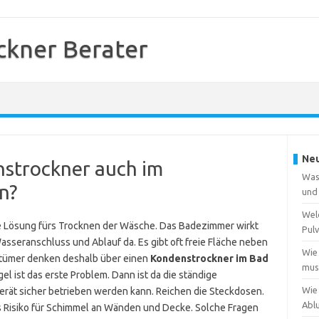
kner Berater
Neu
nstrockner auch im
Was
n?
und
Wel
 Lösung fürs Trocknen der Wäsche. Das Badezimmer wirkt
Pulv
Wasseranschluss und Ablauf da. Es gibt oft freie Fläche neben
Wie
ntümer denken deshalb über einen
Kondenstrockner im Bad
muss
el ist das erste Problem. Dann ist da die ständige
Wie
 Gerät sicher betrieben werden kann. Reichen die Steckdosen.
Abl
as Risiko für Schimmel an Wänden und Decke. Solche Fragen