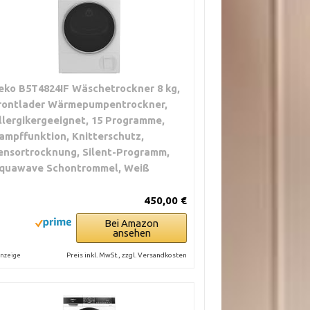
eko B5T4824IF Wäschetrockner 8 kg,
rontlader Wärmepumpentrockner,
llergikergeeignet, 15 Programme,
ampffunktion, Knitterschutz,
ensortrocknung, Silent-Programm,
quawave Schontrommel, Weiß
450,00 €
Bei Amazon
ansehen
Preis inkl. MwSt., zzgl. Versandkosten
nzeige