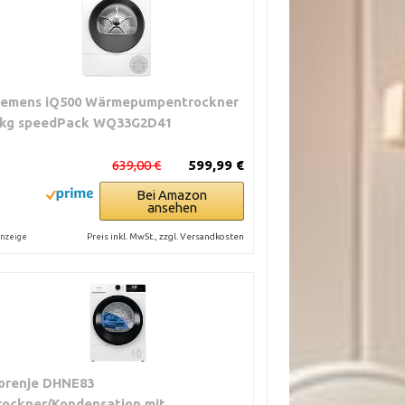
iemens iQ500 Wärmepumpentrockner
 kg speedPack WQ33G2D41
639,00 €
599,99 €
Bei Amazon
ansehen
Preis inkl. MwSt., zzgl. Versandkosten
nzeige
orenje DHNE83
rockner/Kondensation mit