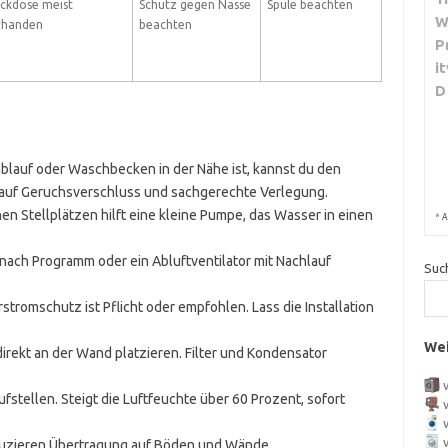
ckdose meist
Schutz gegen Nässe
Spüle beachten
W
rhanden
beachten
P
i
D
nablauf oder Waschbecken in der Nähe ist, kannst du den
 auf Geruchsverschluss und sachgerechte Verlegung.
en Stellplätzen hilft eine kleine Pumpe, das Wasser in einen
*
A
 nach Programm oder ein Abluftventilator mit Nachlauf
Suc
rstromschutz ist Pflicht oder empfohlen. Lass die Installation
Wei
 direkt an der Wand platzieren. Filter und Kondensator
ufstellen. Steigt die Luftfeuchte über 60 Prozent, sofort
eduzieren Übertragung auf Böden und Wände.