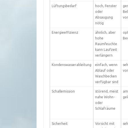
Lüftungsbedarf
hoch, Fenster
ger
oder
Bel
Absaugung
vo
nötig
Energieeffizienz
ähnlich, aber
opt
hohe
Be
Raumfeuchte
kann Laufzeit
verlängern
Kondenswasserableitung
einfach, wenn
seh
Ablauf oder
vo
Waschbecken
verfügbar sind
Schallemission
störend, meist
am 
nahe Wohn-
ge
oder
Schlafräume
Sicherheit
Vorsicht mit
seh