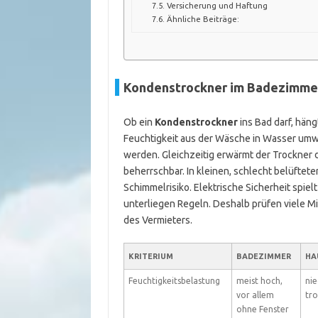
Versicherung und Haftung
Ähnliche Beiträge:
Kondenstrockner im Badezimmer
Ob ein
Kondenstrockner
ins Bad darf, häng
Feuchtigkeit aus der Wäsche in Wasser um
werden. Gleichzeitig erwärmt der Trockner d
beherrschbar. In kleinen, schlecht belüftet
Schimmelrisiko. Elektrische Sicherheit spiel
unterliegen Regeln. Deshalb prüfen viele M
des Vermieters.
KRITERIUM
BADEZIMMER
HA
Feuchtigkeitsbelastung
meist hoch,
nie
vor allem
tr
ohne Fenster