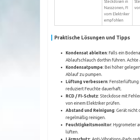
Steckdosen in
Ste
Nasszonen, FI
vo
vom Elektriker
empfohlen
Praktische Lösungen und Tipps
Kondensat ableiten
: Falls ein Bode
Ablaufschlauch dorthin führen. Achte
Kondensatpumpe
: Bei höher gelegen
Ablauf zu pumpen.
Lüftung verbessern
: Fensterlüftung
reduziert Feuchte dauerhaft.
RCD / FI-Schutz
: Steckdose mit Fehle
von einem Elektriker prüfen.
Abstand und Reinigung
: Gerät nicht
regelmäßig reinigen.
Feuchtigkeitsmonitor
: Hygrometer a
lüften.
Lärmschutz
: Anti-Vibrations-Pads r