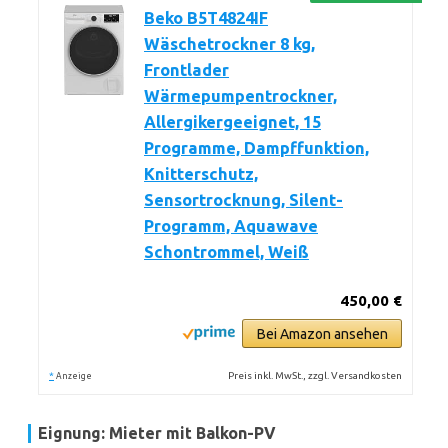
Beko B5T4824IF
Wäschetrockner 8 kg,
Frontlader
Wärmepumpentrockner,
Allergikergeeignet, 15
Programme, Dampffunktion,
Knitterschutz,
Sensortrocknung, Silent-
Programm, Aquawave
Schontrommel, Weiß
450,00 €
Bei Amazon ansehen
*
Preis inkl. MwSt., zzgl. Versandkosten
Anzeige
Eignung: Mieter mit Balkon-PV