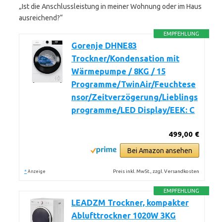
„Ist die Anschlussleistung in meiner Wohnung oder im Haus
ausreichend?“
EMPFEHLUNG
Gorenje DHNE83
Trockner/Kondensation mit
Wärmepumpe / 8KG / 15
Programme/TwinAir/Feuchtese
nsor/Zeitverzögerung/Lieblings
programme/LED Display/EEK: C
499,00 €
Bei Amazon ansehen
*
Preis inkl. MwSt., zzgl. Versandkosten
Anzeige
EMPFEHLUNG
LEADZM Trockner, kompakter
Ablufttrockner 1020W 3KG