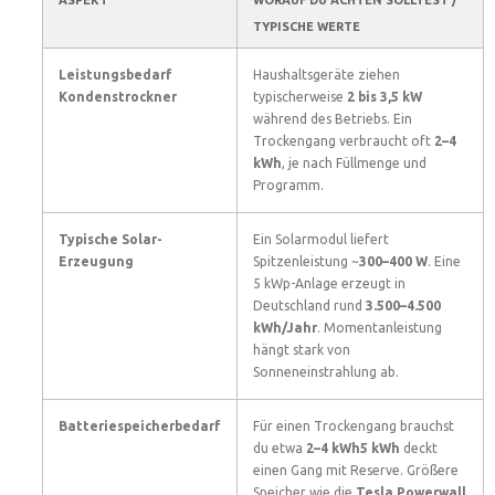
ASPEKT
WORAUF DU ACHTEN SOLLTEST /
TYPISCHE WERTE
Leistungsbedarf
Haushaltsgeräte ziehen
Kondenstrockner
typischerweise
2 bis 3,5 kW
während des Betriebs. Ein
Trockengang verbraucht oft
2–4
kWh
, je nach Füllmenge und
Programm.
Typische Solar-
Ein Solarmodul liefert
Erzeugung
Spitzenleistung ~
300–400 W
. Eine
5 kWp-Anlage erzeugt in
Deutschland rund
3.500–4.500
kWh/Jahr
. Momentanleistung
hängt stark von
Sonneneinstrahlung ab.
Batteriespeicherbedarf
Für einen Trockengang brauchst
du etwa
2–4 kWh5 kWh
deckt
einen Gang mit Reserve. Größere
Speicher wie die
Tesla Powerwall