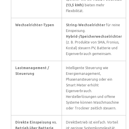
(13,5 kWh)
bieten mehr
Flexibilität.
Wechselrichter-Typen
String-Wechselrichter
für reine
Einspeisung.
Hybrid-/Speicherwechselrichter
(z. B. Produkte von SMA, Fronius,
Kostal) steuern PV, Batterie und
Eigenverbrauch gemeinsam.
Lastmanagement /
Intelligente Steuerung wie
Steuerung
Energiemanagement,
Phasenansteuerung oder ein
Smart Meter erhöht
Eigenverbrauch.
Herstellerlösungen und offene
Systeme können Waschmaschine
oder Trockner zeitlich steuern.
Direkte Einspeisung vs.
Direktbetrieb ist einfach. Vorteil
Betrieb über Batterie
ist geringe Systemkomplexität.