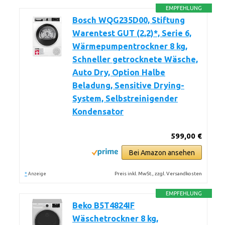
EMPFEHLUNG
Bosch WQG235D00, Stiftung
Warentest GUT (2,2)*, Serie 6,
Wärmepumpentrockner 8 kg,
Schneller getrocknete Wäsche,
Auto Dry, Option Halbe
Beladung, Sensitive Drying-
System, Selbstreinigender
Kondensator
599,00 €
Bei Amazon ansehen
*
Preis inkl. MwSt., zzgl. Versandkosten
Anzeige
EMPFEHLUNG
Beko B5T4824IF
Wäschetrockner 8 kg,