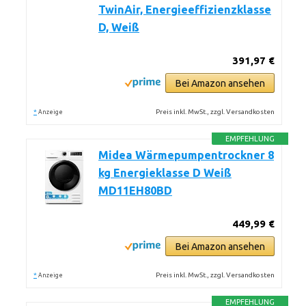
TwinAir, Energieeffizienzklasse
D, Weiß
391,97 €
Bei Amazon ansehen
*
Preis inkl. MwSt., zzgl. Versandkosten
Anzeige
EMPFEHLUNG
Midea Wärmepumpentrockner 8
kg Energieklasse D Weiß
MD11EH80BD
449,99 €
Bei Amazon ansehen
*
Preis inkl. MwSt., zzgl. Versandkosten
Anzeige
EMPFEHLUNG