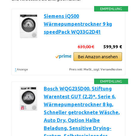
EMPFEHLUNG
Siemens iQ500
Wärmepumpentrockner 9 kg
speedPack WQ33G2D41
639,00 €
599,99 €
Bei Amazon ansehen
*
Preis inkl. MwSt., zzgl. Versandkosten
Anzeige
EMPFEHLUNG
Bosch WQG235D00, Stiftung
Warentest GUT (2,2)*, Serie 6,
Wärmepumpentrockner 8 kg,
Schneller getrocknete Wäsche,
Auto Dry, Option Halbe
Beladung, Sensitive Drying-