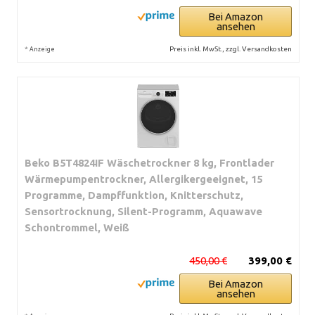
Bei Amazon
ansehen
*
Preis inkl. MwSt., zzgl. Versandkosten
Anzeige
Beko B5T4824IF Wäschetrockner 8 kg, Frontlader
Wärmepumpentrockner, Allergikergeeignet, 15
Programme, Dampffunktion, Knitterschutz,
Sensortrocknung, Silent-Programm, Aquawave
Schontrommel, Weiß
450,00 €
399,00 €
Bei Amazon
ansehen