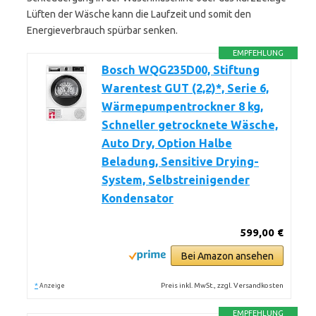
Lüften der Wäsche kann die Laufzeit und somit den
Energieverbrauch spürbar senken.
EMPFEHLUNG
Bosch WQG235D00, Stiftung
Warentest GUT (2,2)*, Serie 6,
Wärmepumpentrockner 8 kg,
Schneller getrocknete Wäsche,
Auto Dry, Option Halbe
Beladung, Sensitive Drying-
System, Selbstreinigender
Kondensator
599,00 €
Bei Amazon ansehen
*
Preis inkl. MwSt., zzgl. Versandkosten
Anzeige
EMPFEHLUNG