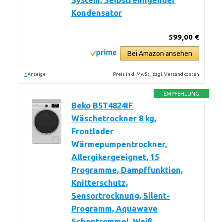
System, Selbstreinigender
Kondensator
599,00 €
Bei Amazon ansehen
*
Preis inkl. MwSt., zzgl. Versandkosten
Anzeige
EMPFEHLUNG
Beko B5T4824IF
Wäschetrockner 8 kg,
Frontlader
Wärmepumpentrockner,
Allergikergeeignet, 15
Programme, Dampffunktion,
Knitterschutz,
Sensortrocknung, Silent-
Programm, Aquawave
Schontrommel, Weiß