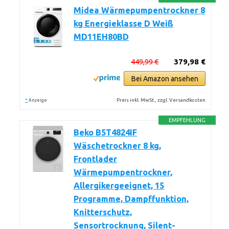
Midea Wärmepumpentrockner 8
kg Energieklasse D Weiß
MD11EH80BD
449,99 €
379,98 €
Bei Amazon ansehen
*
Preis inkl. MwSt., zzgl. Versandkosten
Anzeige
EMPFEHLUNG
Beko B5T4824IF
Wäschetrockner 8 kg,
Frontlader
Wärmepumpentrockner,
Allergikergeeignet, 15
Programme, Dampffunktion,
Knitterschutz,
Sensortrocknung, Silent-