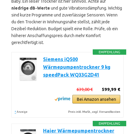
Baby. Ein leiser Trockner ist hier sinnvoll. Achte auf
niedrige dB-Werte
und gute Vibrationsdämpfung. Wichtig
sind kurze Programme und zuverlässige Sensoren. Wenn
du den Trockner in Wohnungsnähe stellst, zählt jede
Dezibel-Reduktion. Budget spielt eine Rolle. Prüfe, ob ein
höherer Anschaffungspreis durch mehr Komfort
gerechtfertigt ist.
EMPFEHLUNG
Siemens iQ500
Wärmepumpentrockner 9 kg
speedPack WQ33G2D41
639,00 €
599,99 €
Bei Amazon ansehen
*
Preis inkl. MwSt., zzgl. Versandkosten
Anzeige
EMPFEHLUNG
Haier Wärmepumpentrockner