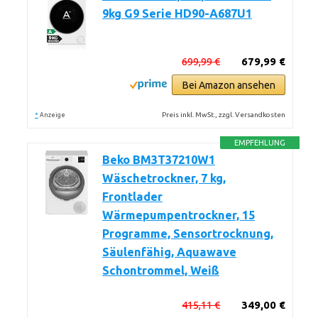
9kg G9 Serie HD90-A687U1
699,99 €
679,99 €
Bei Amazon ansehen
*
Preis inkl. MwSt., zzgl. Versandkosten
Anzeige
EMPFEHLUNG
Beko BM3T37210W1
Wäschetrockner, 7 kg,
Frontlader
Wärmepumpentrockner, 15
Programme, Sensortrocknung,
Säulenfähig, Aquawave
Schontrommel, Weiß
415,11 €
349,00 €