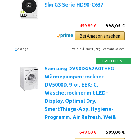
9kg G3 Serie HD90-C637
459,89 €
398,05 €
Bei Amazon ansehen
*
Preis inkl. MwSt., zzgl. Versandkosten
Anzeige
EMPFEHLUNG
Samsung DV90DG52A0TEEG
Wärmepumpentrockner
DV5000D, 9 kg, EEK: C,
Wäschetrockner mit LED-
Display, Optimal Dry,
SmartThings-App, Hygiene-
Programm, Air Refresh, Weiß
649,00 €
509,00 €