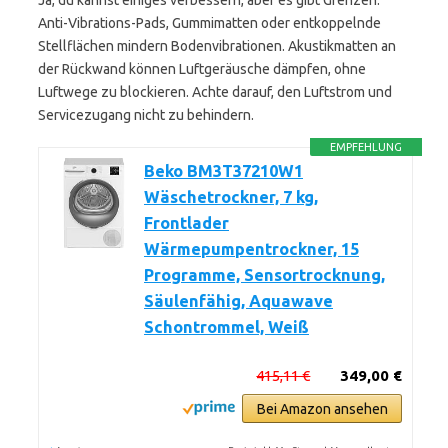
Ja, du kannst einiges verbessern, aber es gibt Grenzen.
Anti-Vibrations-Pads, Gummimatten oder entkoppelnde
Stellflächen mindern Bodenvibrationen. Akustikmatten an
der Rückwand können Luftgeräusche dämpfen, ohne
Luftwege zu blockieren. Achte darauf, den Luftstrom und
Servicezugang nicht zu behindern.
EMPFEHLUNG
Beko BM3T37210W1
Wäschetrockner, 7 kg,
Frontlader
Wärmepumpentrockner, 15
Programme, Sensortrocknung,
Säulenfähig, Aquawave
Schontrommel, Weiß
415,11 €
349,00 €
Bei Amazon ansehen