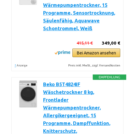
Wärmepumpentrockner, 15
Programme, Sensortrocknung,
Säulenfähig, Aquawave
Schontrommel, Weiß
415,11 €
349,00 €
Bei Amazon ansehen
*
Preis inkl. MwSt., zzgl. Versandkosten
Anzeige
EMPFEHLUNG
Beko B5T4824IF
Wäschetrockner 8 kg,
Frontlader
Wärmepumpentrockner,
Allergikergeeignet, 15
Programme, Dampffunktion,
Knitterschutz,