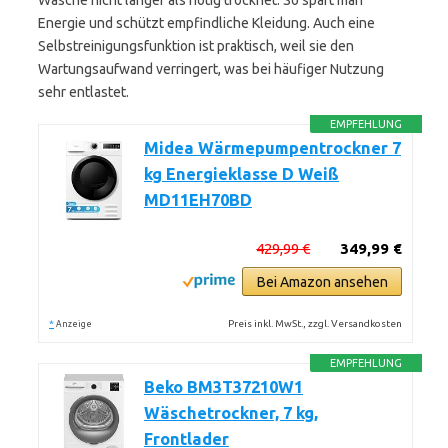
Wäsche nicht länger als nötig trocknet. So spart man
Energie und schützt empfindliche Kleidung. Auch eine
Selbstreinigungsfunktion ist praktisch, weil sie den
Wartungsaufwand verringert, was bei häufiger Nutzung
sehr entlastet.
EMPFEHLUNG
Midea Wärmepumpentrockner 7
kg Energieklasse D Weiß
MD11EH70BD
429,99 €
349,99 €
Bei Amazon ansehen
*
Preis inkl. MwSt., zzgl. Versandkosten
Anzeige
EMPFEHLUNG
Beko BM3T37210W1
Wäschetrockner, 7 kg,
Frontlader