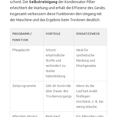
schont. Die
Selbstreinigung
der Kondensator-Filter
erleichtert die Wartung und erhält die Effizienz des Geräts.
Insgesamt verbessern diese Funktionen den Umgang mit
der Maschine und das Ergebnis beim Trocknen deutlich.
PROGRAMM /
VORTEILE
EINSATZZWECK
FUNKTION
Pflegeleicht
Schont
Ideal für
empfindliche
synthetische
Stoffe und
Kleidung und
verhindert zu
Mischgewebe
starke
Faltenbildung
Zeitprogramme
Gibt dir Kontrolle
Wenn du die
über Dauer des
Laufzeit exakt
Trockenvorgangs
festlegen
möchtest, z. B. bei
wenig Wäsche
Allergiker-Modus
Reduziert
Für Allergiker oder