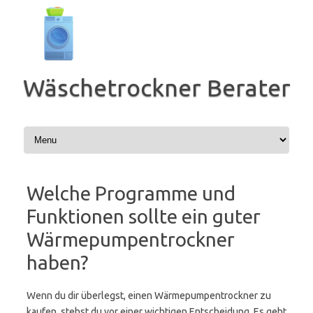
Zum
Inhalt
springen
Wäschetrockner Berater
Welche Programme und
Funktionen sollte ein guter
Wärmepumpentrockner
haben?
Wenn du dir überlegst, einen Wärmepumpentrockner zu
kaufen, stehst du vor einer wichtigen Entscheidung. Es geht