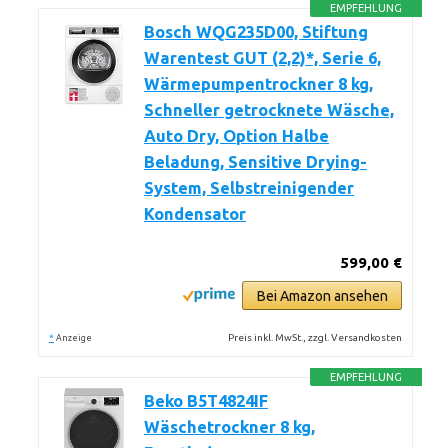
EMPFEHLUNG
Bosch WQG235D00, Stiftung
Warentest GUT (2,2)*, Serie 6,
Wärmepumpentrockner 8 kg,
Schneller getrocknete Wäsche,
Auto Dry, Option Halbe
Beladung, Sensitive Drying-
System, Selbstreinigender
Kondensator
599,00 €
Bei Amazon ansehen
*
Preis inkl. MwSt., zzgl. Versandkosten
Anzeige
EMPFEHLUNG
Beko B5T4824IF
Wäschetrockner 8 kg,