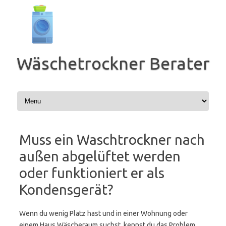
Zum
Inhalt
springen
Wäschetrockner Berater
Muss ein Waschtrockner nach
außen abgelüftet werden
oder funktioniert er als
Kondensgerät?
Wenn du wenig Platz hast und in einer Wohnung oder
einem Haus Wäscheraum suchst, kennst du das Problem.