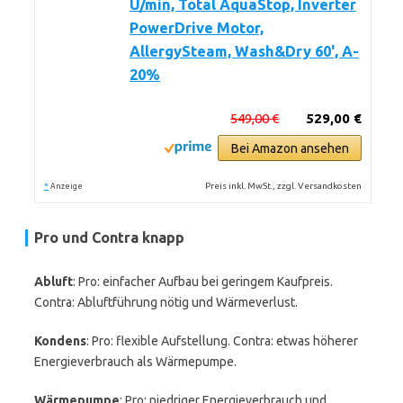
U/min, Total AquaStop, Inverter
PowerDrive Motor,
AllergySteam, Wash&Dry 60', A-
20%
549,00 €
529,00 €
Bei Amazon ansehen
*
Preis inkl. MwSt., zzgl. Versandkosten
Anzeige
Pro und Contra knapp
Abluft
: Pro: einfacher Aufbau bei geringem Kaufpreis.
Contra: Abluftführung nötig und Wärmeverlust.
Kondens
: Pro: flexible Aufstellung. Contra: etwas höherer
Energieverbrauch als Wärmepumpe.
Wärmepumpe
: Pro: niedriger Energieverbrauch und