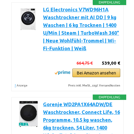
EMPFEHLUNG
LG Electronics V7WD96H1A
Waschtrockner mit AI DD | 9 kg
Waschen | 6 kg Trocknen | 1400
U/Min | Steam | TurboWash 360°
| Neue Wohlfühl-Trommel | Wi-
Fi-Funktion | Weiß
664,75 €
539,00 €
Bei Amazon ansehen
*
Preis inkl. MwSt., zzgl. Versandkosten
Anzeige
EMPFEHLUNG
Gorenje WD2PA1X64ADW/DE
Waschtrockner, Connect Life, 16
Programme, 10,5 kg waschen,
6kg trocknen, 54 Liter, 1400