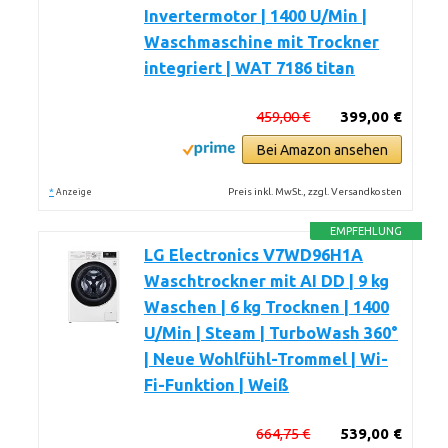
Invertermotor | 1400 U/Min |
Waschmaschine mit Trockner
integriert | WAT 7186 titan
459,00 €
399,00 €
Bei Amazon ansehen
*
Preis inkl. MwSt., zzgl. Versandkosten
Anzeige
EMPFEHLUNG
LG Electronics V7WD96H1A
Waschtrockner mit AI DD | 9 kg
Waschen | 6 kg Trocknen | 1400
U/Min | Steam | TurboWash 360°
| Neue Wohlfühl-Trommel | Wi-
Fi-Funktion | Weiß
664,75 €
539,00 €