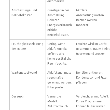
erforderlich.
Anschaffungs- und
Günstiger in der
Mittlere
Betriebskosten
Anschaffung.
Anschaffungskosten.
Höherer
Betriebskosten
Energieverbrauch
moderat.
erhöht
Betriebskosten.
Feuchtigkeitsbelastung
Gering, wenn
Feuchte wird im Gerät
des Raums
Abluft korrekt
gesammelt. Raum bleibt
geführt wird.
überwiegend trocken.
Keine zusätzliche
Raumfeuchte.
Wartungsaufwand
Abluftkanal muss
Behälter entleeren.
regelmäßig
Kondensator und Filter
gereinigt werden.
pflegen.
Filter prüfen.
Geräusch
Variiert je
Vergleichbar mit Abluft.
Modell.
Kurze Programme
Abluftschlauch
können lauter wirken.