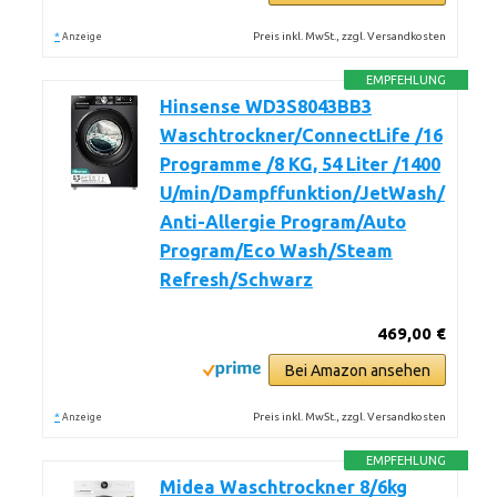
*
Preis inkl. MwSt., zzgl. Versandkosten
Anzeige
EMPFEHLUNG
Hinsense WD3S8043BB3
Waschtrockner/ConnectLife /16
Programme /8 KG, 54 Liter /1400
U/min/Dampffunktion/JetWash/
Anti-Allergie Program/Auto
Program/Eco Wash/Steam
Refresh/Schwarz
469,00 €
Bei Amazon ansehen
*
Preis inkl. MwSt., zzgl. Versandkosten
Anzeige
EMPFEHLUNG
Midea Waschtrockner 8/6kg