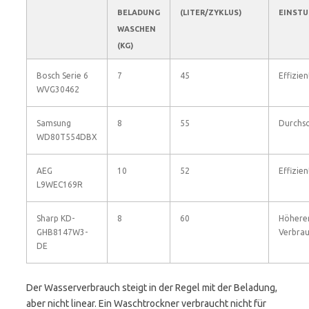
BELADUNG
(LITER/ZYKLUS)
EINST
WASCHEN
(KG)
Bosch Serie 6
7
45
Effizien
WVG30462
Samsung
8
55
Durchsc
WD80T554DBX
AEG
10
52
Effizien
L9WEC169R
Sharp KD-
8
60
Höhere
GHB8147W3-
Verbra
DE
Der Wasserverbrauch steigt in der Regel mit der Beladung,
aber nicht linear. Ein Waschtrockner verbraucht nicht für