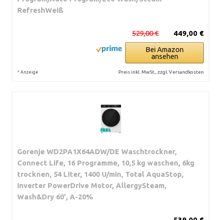
RefreshWeiß
529,00 €
449,00 €
Bei Amazon
ansehen
*
Preis inkl. MwSt., zzgl. Versandkosten
Anzeige
Gorenje WD2PA1X64ADW/DE Waschtrockner,
Connect Life, 16 Programme, 10,5 kg waschen, 6kg
trocknen, 54 Liter, 1400 U/min, Total AquaStop,
Inverter PowerDrive Motor, AllergySteam,
Wash&Dry 60', A-20%
539,00 €