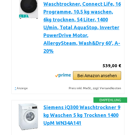
Waschtrockner, Connect Life, 16
Programme, 10,5 kg waschen,
6kg trocknen, 54 Liter, 1400
U/min, Total AquaStop, Inverter
PowerDrive Motor,
AllergySteam, Wash&Dry 60', A-
20%
539,00 €
Bei Amazon ansehen
*
Preis inkl. MwSt., zzgl. Versandkosten
Anzeige
EMPFEHLUNG
Siemens iQ300 Waschtrockner 9
kg Waschen 5 kg Trocknen 1400
UpM WN34A141