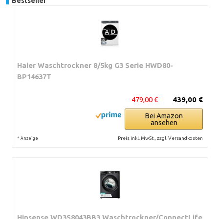
Bestseller
Haier Waschtrockner 8/5kg G3 Serie HWD80-
BP14637T
479,00 €
439,00 €
Bei Amazon
ansehen
*
Preis inkl. MwSt., zzgl. Versandkosten
Anzeige
Hinsense WD3S8043BB3 Waschtrockner/ConnectLife