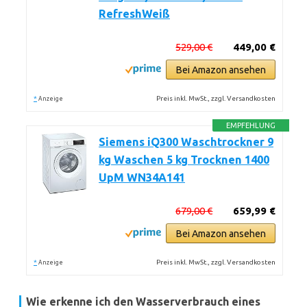
RefreshWeiß
529,00 €
449,00 €
Bei Amazon ansehen
*
Preis inkl. MwSt., zzgl. Versandkosten
Anzeige
EMPFEHLUNG
Siemens iQ300 Waschtrockner 9
kg Waschen 5 kg Trocknen 1400
UpM WN34A141
679,00 €
659,99 €
Bei Amazon ansehen
*
Preis inkl. MwSt., zzgl. Versandkosten
Anzeige
Wie erkenne ich den Wasserverbrauch eines