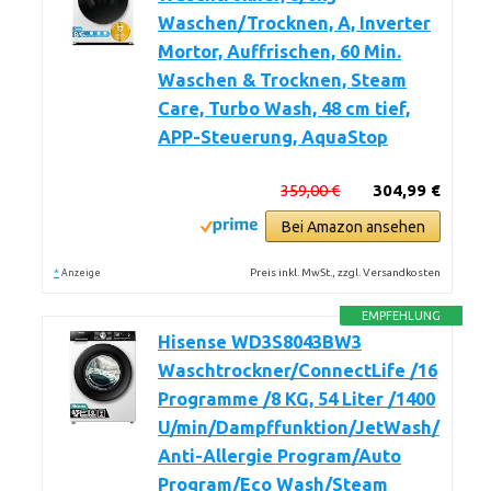
Waschen/Trocknen, A, Inverter
Mortor, Auffrischen, 60 Min.
Waschen & Trocknen, Steam
Care, Turbo Wash, 48 cm tief,
APP-Steuerung, AquaStop
359,00 €
304,99 €
Bei Amazon ansehen
*
Preis inkl. MwSt., zzgl. Versandkosten
Anzeige
EMPFEHLUNG
Hisense WD3S8043BW3
Waschtrockner/ConnectLife /16
Programme /8 KG, 54 Liter /1400
U/min/Dampffunktion/JetWash/
Anti-Allergie Program/Auto
Program/Eco Wash/Steam