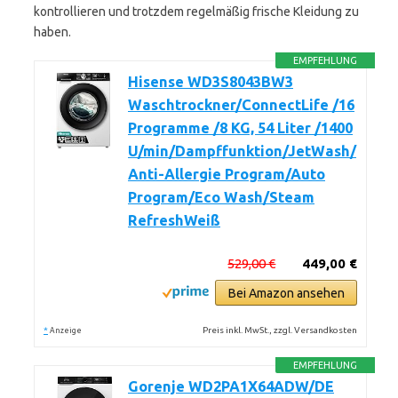
kontrollieren und trotzdem regelmäßig frische Kleidung zu
haben.
EMPFEHLUNG
Hisense WD3S8043BW3
Waschtrockner/ConnectLife /16
Programme /8 KG, 54 Liter /1400
U/min/Dampffunktion/JetWash/
Anti-Allergie Program/Auto
Program/Eco Wash/Steam
RefreshWeiß
529,00 €
449,00 €
Bei Amazon ansehen
*
Preis inkl. MwSt., zzgl. Versandkosten
Anzeige
EMPFEHLUNG
Gorenje WD2PA1X64ADW/DE