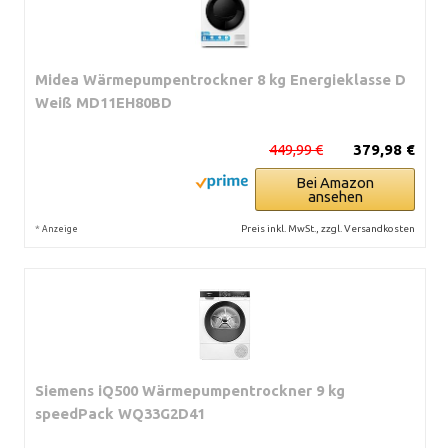
Midea Wärmepumpentrockner 8 kg Energieklasse D
Weiß MD11EH80BD
449,99 €
379,98 €
Bei Amazon
ansehen
*
Preis inkl. MwSt., zzgl. Versandkosten
Anzeige
Siemens iQ500 Wärmepumpentrockner 9 kg
speedPack WQ33G2D41