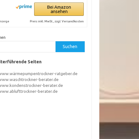
Bei Amazon
ansehen
Preis inkl. MwSt., zzgl. Versandkosten
nzeige
hen
Suchen
terführende Seiten
www.wärmepumpentrockner-ratgeber.de
www.waschtrockner-berater.de
www.kondenstrockner-berater.de
www.ablufttrockner-berater.de