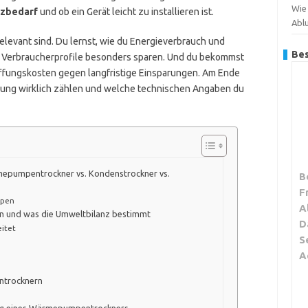
Wie 
tzbedarf
und ob ein Gerät leicht zu installieren ist.
Abl
relevant sind. Du lernst, wie du Energieverbrauch und
Bes
he Verbraucherprofile besonders sparen. Und du bekommst
ffungskosten gegen langfristige Einsparungen. Am Ende
idung wirklich zählen und welche technischen Angaben du
mepumpentrockner vs. Kondenstrockner vs.
B
F
ypen
A
n und was die Umweltbilanz bestimmt
D
itet
S
A
ntrocknern
ung eines Wärmepumpentrockners