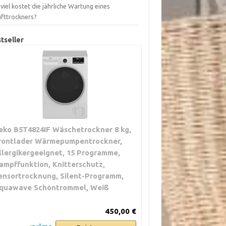
viel kostet die jährliche Wartung eines
ufttrockners?
tseller
eko B5T4824IF Wäschetrockner 8 kg,
rontlader Wärmepumpentrockner,
llergikergeeignet, 15 Programme,
ampffunktion, Knitterschutz,
ensortrocknung, Silent-Programm,
quawave Schontrommel, Weiß
450,00 €