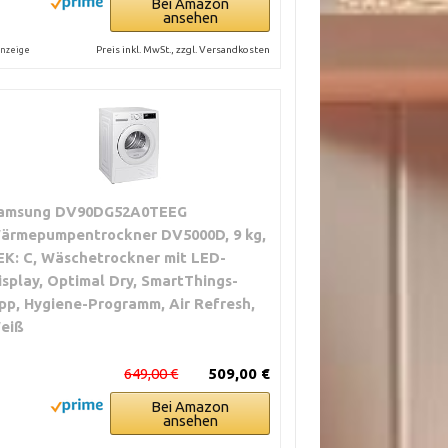
Bei Amazon
ansehen
Preis inkl. MwSt., zzgl. Versandkosten
nzeige
amsung DV90DG52A0TEEG
ärmepumpentrockner DV5000D, 9 kg,
EK: C, Wäschetrockner mit LED-
isplay, Optimal Dry, SmartThings-
pp, Hygiene-Programm, Air Refresh,
eiß
649,00 €
509,00 €
Bei Amazon
ansehen