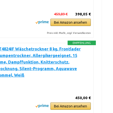
459,89 €
398,05 €
Bei Amazon ansehen
Preis inkl. MwSt., zzgl. Versandkosten
EMPFEHLUNG
4824IF Wäschetrockner 8 kg, Frontlader
mpentrockner, Allergikergeeignet, 15
me, Dampffunktion, Knitterschutz,
rocknung, Silent-Programm, Aquawave
ommel, Weiß
450,00 €
Bei Amazon ansehen