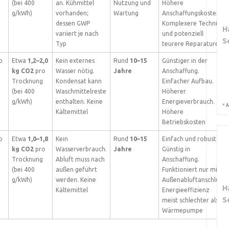
(bei 400
an. Kühmittel
Nutzung und
Höhere
g/kWh)
vorhanden;
Wartung
Anschaffungskosten.
dessen GWP
Komplexere Technik
H
variiert je nach
und potenziell
S
Typ
teurere Reparaturen
o
Etwa
1,2–2,0
Kein externes
Rund
10–15
Günstiger in der
kg CO2
pro
Wasser nötig.
Jahre
Anschaffung.
Trocknung
Kondensat kann
Einfacher Aufbau.
(bei 400
Waschmittelreste
Höherer
g/kWh)
enthalten. Keine
Energieverbrauch.
*
A
Kältemittel
Höhere
Betriebskosten
o
Etwa
1,0–1,8
Kein
Rund
10–15
Einfach und robust.
kg CO2
pro
Wasserverbrauch.
Jahre
Günstig in
Trocknung
Abluft muss nach
Anschaffung.
(bei 400
außen geführt
Funktioniert nur mit
g/kWh)
werden. Keine
Außenabluftanschluss.
H
Kältemittel
Energieeffizienz
S
meist schlechter als
Wärmepumpe