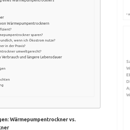
*
A
ner
it von Wärmepumpentrocknern
izient?
ärmepumpentrockner sparen?
ndlich, wenn ich Ökostrom nutze?
 in der Praxis?
trockner umweltgerecht?
en Verbrauch und längere Lebensdauer
S
W
egen
E
achten
D
ng
A
W
gen: Wärmepumpentrockner vs.
kner