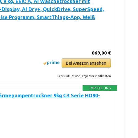
 9 kg, EEK: A, AI Wäschetrockner mit
-Display, AI Dry+, QuickDrive, SuperSpeed,
eise Programm, SmartThings-App, Weiß
869,00 €
Bei Amazon ansehen
Preis inkl. MwSt., zzgl. Versandkosten
EMPFEHLUNG
ärmepumpentrockner 9kg G3 Serie HD90-