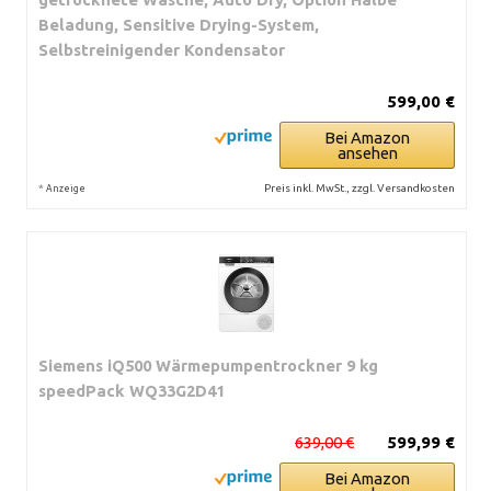
Beladung, Sensitive Drying-System,
Selbstreinigender Kondensator
599,00 €
Bei Amazon
ansehen
*
Preis inkl. MwSt., zzgl. Versandkosten
Anzeige
Siemens iQ500 Wärmepumpentrockner 9 kg
speedPack WQ33G2D41
639,00 €
599,99 €
Bei Amazon