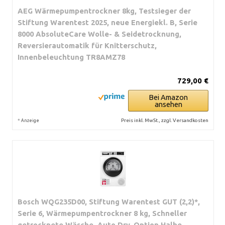
AEG Wärmepumpentrockner 8kg, Testsieger der
Stiftung Warentest 2025, neue Energiekl. B, Serie
8000 AbsoluteCare Wolle- & Seidetrocknung,
Reversierautomatik für Knitterschutz,
Innenbeleuchtung TR8AMZ78
729,00 €
Bei Amazon
ansehen
*
Preis inkl. MwSt., zzgl. Versandkosten
Anzeige
Bosch WQG235D00, Stiftung Warentest GUT (2,2)*,
Serie 6, Wärmepumpentrockner 8 kg, Schneller
getrocknete Wäsche, Auto Dry, Option Halbe