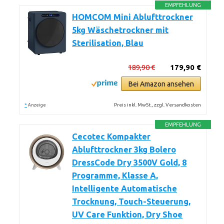
EMPFEHLUNG
HOMCOM Mini Ablufttrockner
5kg Wäschetrockner mit
Sterilisation, Blau
189,90 €
179,90 €
Bei Amazon ansehen
*
Preis inkl. MwSt., zzgl. Versandkosten
Anzeige
EMPFEHLUNG
Cecotec Kompakter
Ablufttrockner 3kg Bolero
DressCode Dry 3500V Gold, 8
Programme, Klasse A,
Intelligente Automatische
Trocknung, Touch-Steuerung,
UV Care Funktion, Dry Shoe