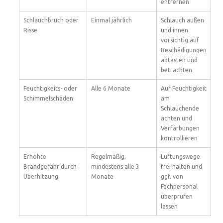
entfernen
Schlauchbruch oder
Einmal jährlich
Schlauch außen
Risse
und innen
vorsichtig auf
Beschädigungen
abtasten und
betrachten
Feuchtigkeits- oder
Alle 6 Monate
Auf Feuchtigkeit
Schimmelschäden
am
Schlauchende
achten und
Verfärbungen
kontrollieren
Erhöhte
Regelmäßig,
Lüftungswege
Brandgefahr durch
mindestens alle 3
frei halten und
Überhitzung
Monate
ggf. von
Fachpersonal
überprüfen
lassen