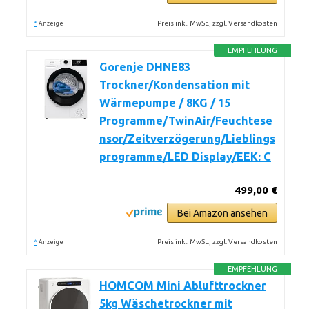
*
Preis inkl. MwSt., zzgl. Versandkosten
Anzeige
EMPFEHLUNG
Gorenje DHNE83
Trockner/Kondensation mit
Wärmepumpe / 8KG / 15
Programme/TwinAir/Feuchtese
nsor/Zeitverzögerung/Lieblings
programme/LED Display/EEK: C
499,00 €
Bei Amazon ansehen
*
Preis inkl. MwSt., zzgl. Versandkosten
Anzeige
EMPFEHLUNG
HOMCOM Mini Ablufttrockner
5kg Wäschetrockner mit