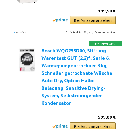
199,90 €
Bei Amazon ansehen
*
Preis inkl. MwSt., zzgl. Versandkosten
Anzeige
EMPFEHLUNG
Bosch WQG235D00, Stiftung
Warentest GUT (2,2)*, Serie 6,
Wärmepumpentrockner 8 kg,
Schneller getrocknete Wäsche,
Auto Dry, Option Halbe
Beladung, Sensitive Drying-
System, Selbstreinigender
Kondensator
599,00 €
Bei Amazon ansehen