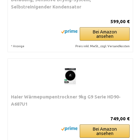
Selbstreinigender Kondensator
599,00 €
Bei Amazon
ansehen
*
Preis inkl. MwSt., zzgl. Versandkosten
Anzeige
Haier Wärmepumpentrockner 9kg G9 Serie HD90-
A687U1
749,00 €
Bei Amazon
ansehen