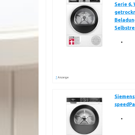
Serie 6,
getrock
Beladung
Selbstr
*
Anzeige
Siemens
speedP