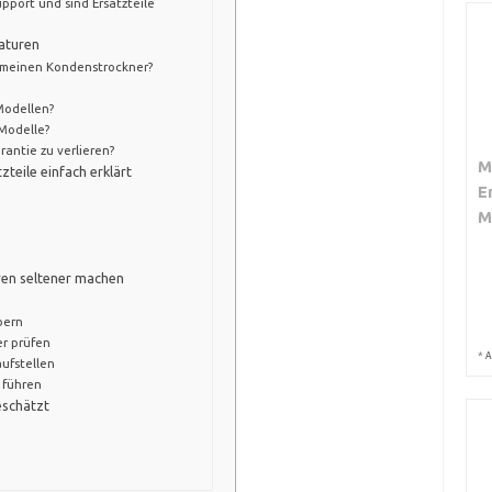
pport und sind Ersatzteile
raturen
ür meinen Kondenstrockner?
Modellen?
 Modelle?
rantie zu verlieren?
M
teile einfach erklärt
E
M
ren seltener machen
bern
r prüfen
*
A
aufstellen
 führen
eschätzt