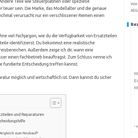
Andere Teile wie Steuerplatinen oder spezielle
Wie 
teuer sein. Die Marke, das Modellalter und die genaue
Abl
nchmal verursacht nur ein verschlissener Riemen einen
Bes
ohne viel Fachjargon, wie du die Verfügbarkeit von Ersatzteilen
teile identifizierst. Du bekommst eine realistische
eisbereichen. Außerdem zeige ich dir, wann eine
sser einen Fachbetrieb beauftragst. Zum Schluss nenne ich
e fundierte Entscheidung treffen kannst.
M
atur möglich und wirtschaftlich ist. Dann kannst du sicher
E
M
tzteilen und Reparaturen
scheidungshilfe
*
A
Vergleich zum Neukauf?