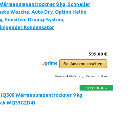
 Wärmepumpentrockner 8 kg, Schneller
nete Wäsche, Auto Dry, Option Halbe
, Sensitive Drying-System,
einigender Kondensator
599,00 €
Bei Amazon ansehen
Preis inkl. MwSt., zzgl. Versandkosten
EMPFEHLUNG
 iQ500 Wärmepumpentrockner 9 kg
ack WQ33G2D41