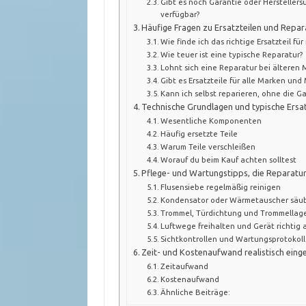
Gibt es noch Garantie oder Herstellersu
verfügbar?
Häufige Fragen zu Ersatzteilen und Repa
Wie finde ich das richtige Ersatzteil f
Wie teuer ist eine typische Reparatur?
Lohnt sich eine Reparatur bei älteren 
Gibt es Ersatzteile für alle Marken und
Kann ich selbst reparieren, ohne die Ga
Technische Grundlagen und typische Ersatz
Wesentliche Komponenten
Häufig ersetzte Teile
Warum Teile verschleißen
Worauf du beim Kauf achten solltest
Pflege- und Wartungstipps, die Reparatu
Flusensiebe regelmäßig reinigen
Kondensator oder Wärmetauscher säu
Trommel, Türdichtung und Trommellage
Luftwege freihalten und Gerät richtig 
Sichtkontrollen und Wartungsprotokoll
Zeit- und Kostenaufwand realistisch eing
Zeitaufwand
Kostenaufwand
Ähnliche Beiträge: