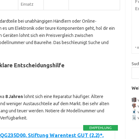
F
Einsatz
E
dardteile bei unabhängigen Händlern oder Online-
 es um Elektronik oder teure Komponenten geht, hol dir ein
n Geräten lohnt sich ein Preisvergleich zwischen
Modellnummer und Baureihe. Das beschleunigt Suche und
*
A
Suc
klare Entscheidungshilfe
Wei
twa
8 Jahren
lohnt sich eine Reparatur häufiger. Ältere
und weniger Austauschteile auf dem Markt. Bei sehr alten
 lang und teuer werden. Notiere dir Modellnummer und
-Verfügbarkeit.
EMPFEHLUNG
QG235D00, Stiftung Warentest GUT (2,2)*,