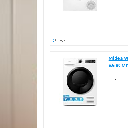
*
Anzeige
Midea W
Weiß M