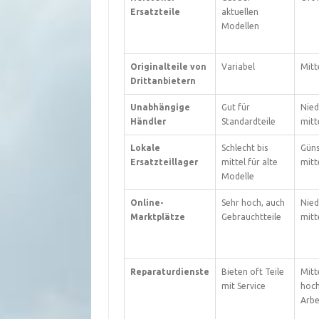
Ersatzteile
aktuellen
Modellen
Originalteile von
Variabel
Mitt
Drittanbietern
Unabhängige
Gut für
Nied
Händler
Standardteile
mitt
Lokale
Schlecht bis
Güns
Ersatzteillager
mittel für alte
mitt
Modelle
Online-
Sehr hoch, auch
Nied
Marktplätze
Gebrauchtteile
mitt
Reparaturdienste
Bieten oft Teile
Mitte
mit Service
hoch,
Arbe