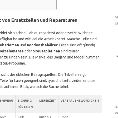
M
t von Ersatzteilen und Reparaturen
E
det sich schnell, ob du reparierst oder ersetzt. Wichtige
rfügbar ist und wie viel die Arbeit kostet. Manche Teile sind
iebsriemen
und
Kondensbehälter
. Diese sind oft günstig
Heizelemente
oder
Steuerplatinen
sind teurer.
*
er zu finden sein. Die Marke, das Baujahr und Modellnummer
A
tzteil-Probleme.
sicht der üblichen Bezugsquellen. Die Tabelle zeigt
Teile für Laien geeignet sind, typische Lieferzeiten und die
u auf einen Blick, wo sich die Suche lohnt.
ISNIVEAU
EIGNUNG
LIEFERZEIT
VERTRAUENSWÜRDIGKEIT
B
FÜR LAIEN
W
hoch
Teils
Kurz bis
Hoch