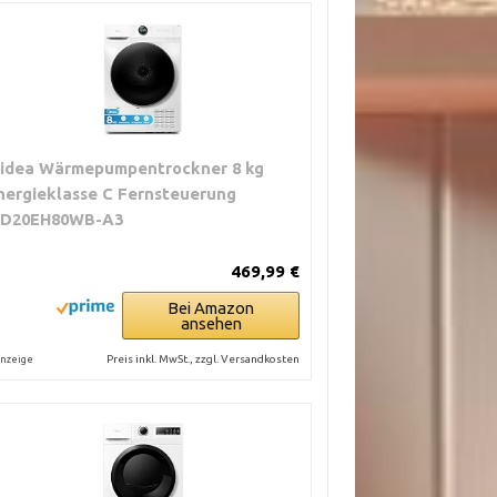
idea Wärmepumpentrockner 8 kg
nergieklasse C Fernsteuerung
D20EH80WB-A3
469,99 €
Bei Amazon
ansehen
Preis inkl. MwSt., zzgl. Versandkosten
nzeige