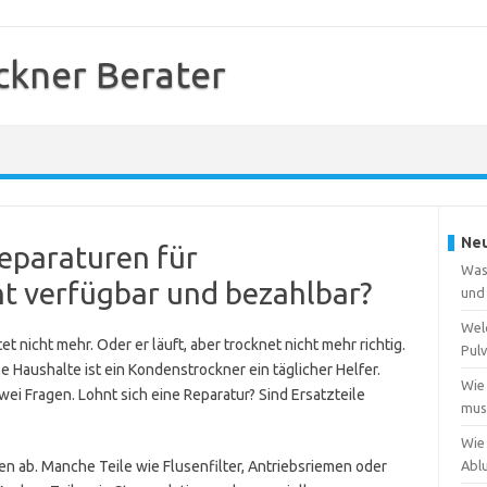
kner Berater
Neu
Reparaturen für
Was
ht verfügbar und bezahlbar?
und
Wel
et nicht mehr. Oder er läuft, aber trocknet nicht mehr richtig.
Pulv
le Haushalte ist ein Kondenstrockner ein täglicher Helfer.
Wie
zwei Fragen. Lohnt sich eine Reparatur? Sind Ersatzteile
muss
Wie
 ab. Manche Teile wie Flusenfilter, Antriebsriemen oder
Abl