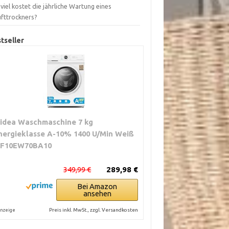
viel kostet die jährliche Wartung eines
ufttrockners?
tseller
idea Waschmaschine 7 kg
nergieklasse A-10% 1400 U/Min Weiß
F10EW70BA10
349,99 €
289,98 €
Bei Amazon
ansehen
Preis inkl. MwSt., zzgl. Versandkosten
nzeige