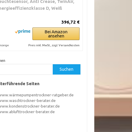
euchtesensor, Anti Crease, TwinAir,
nergieeffizienzklasse D, Weiß
396,72 €
Bei Amazon
ansehen
Preis inkl. MwSt., zzgl. Versandkosten
nzeige
hen
Suchen
terführende Seiten
www.wärmepumpentrockner-ratgeber.de
www.waschtrockner-berater.de
www.kondenstrockner-berater.de
www.ablufttrockner-berater.de