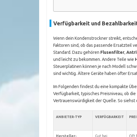
Verfügbarkeit und Bezahlbarkei
Wenn dein Kondenstrockner streikt, entschei
Faktoren sind, ob das passende Ersatzteil ve
Standard. Dazu gehören
Flusenfilter
,
Antr
und leicht zu bekommen. Andere Teile wie
Steuerplatinen können je nach Modell schw
sind wichtig. Ältere Geräte haben öfter Ersa
Im Folgenden findest du eine kompakte Über
Verfügbarkeit, typisches Preisniveau, ob die 
Vertrauenswürdigkeit der Quelle. So siehst d
ANBIETER-TYP
VERFÜGBARKEIT
PRE
Hersteller-
Gut bei
Oft 