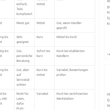
W
einfach,
mittel
g
Teils
H
kompliziert
S
el
Meist gut
Mittel
Gut, wenn Händler
K
geprüft
rig bis
Sehr
Kurz
Mittel bis hoch
el
geeignet
tig bis
Gut,
Sofort bis
Hoch bei etablierten
*
A
el
persönliche
kurz
Händlern
Beratung
rig bis
Gut, aber
Kurz bis
Variabel, Bewertungen
el
auf
mittel
prüfen
Seriosität
achten
l bis
Nicht für
Variabel
Hoch bei zertifizierten
H
 inkl.
Laien,
Werkstätten
Q
it
dafür
W
Profi-