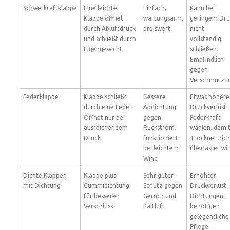
Schwerkraftklappe
Eine leichte
Einfach,
Kann bei
Klappe öffnet
wartungsarm,
geringem Dru
durch Abluftdruck
preiswert
nicht
und schließt durch
vollständig
Eigengewicht
schließen.
Empfindlich
gegen
Verschmutzun
Federklappe
Klappe schließt
Bessere
Etwas höhere
durch eine Feder.
Abdichtung
Druckverlust.
Öffnet nur bei
gegen
Federkraft
ausreichendem
Rückstrom,
wählen, dami
Druck
funktioniert
Trockner nich
bei leichtem
überlastet wir
Wind
Dichte Klappen
Klappe plus
Sehr guter
Erhöhter
mit Dichtung
Gummidichtung
Schutz gegen
Druckverlust.
für besseren
Geruch und
Dichtungen
Verschluss
Kaltluft
benötigen
gelegentliche
Pflege.