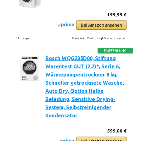
199,99 €
Bei Amazon ansehen
*
Preis inkl. MwSt., zzgl. Versandkosten
Anzeige
EMPFEHLUNG
Bosch WQG235D00, Stiftung
Warentest GUT (2,2)*, Serie 6,
Wärmepumpentrockner 8 kg,
Schneller getrocknete Wäsche,
Auto Dry, Option Halbe
Beladung, Sensitive Drying-
System, Selbstreinigender
Kondensator
599,00 €