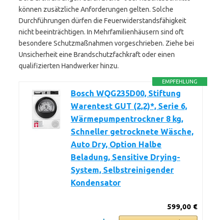
können zusätzliche Anforderungen gelten. Solche
Durchführungen dürfen die Feuerwiderstandsfähigkeit
nicht beeinträchtigen. In Mehrfamilienhäusern sind oft
besondere Schutzmaßnahmen vorgeschrieben. Ziehe bei
Unsicherheit eine Brandschutzfachkraft oder einen
qualifizierten Handwerker hinzu.
EMPFEHLUNG
Bosch WQG235D00, Stiftung
Warentest GUT (2,2)*, Serie 6,
Wärmepumpentrockner 8 kg,
Schneller getrocknete Wäsche,
Auto Dry, Option Halbe
Beladung, Sensitive Drying-
System, Selbstreinigender
Kondensator
599,00 €