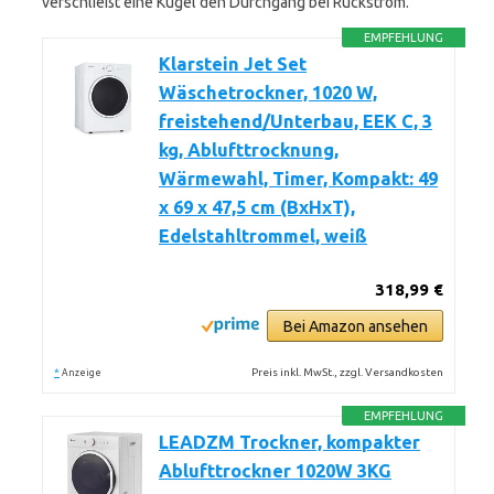
verschließt eine Kugel den Durchgang bei Rückstrom.
EMPFEHLUNG
Klarstein Jet Set
Wäschetrockner, 1020 W,
freistehend/Unterbau, EEK C, 3
kg, Ablufttrocknung,
Wärmewahl, Timer, Kompakt: 49
x 69 x 47,5 cm (BxHxT),
Edelstahltrommel, weiß
318,99 €
Bei Amazon ansehen
*
Preis inkl. MwSt., zzgl. Versandkosten
Anzeige
EMPFEHLUNG
LEADZM Trockner, kompakter
Ablufttrockner 1020W 3KG