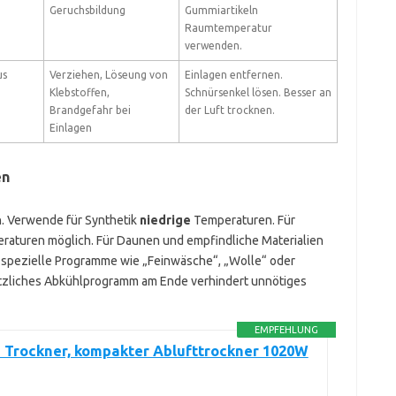
Geruchsbildung
Gummiartikeln
Raumtemperatur
verwenden.
us
Verziehen, Löseung von
Einlagen entfernen.
Klebstoffen,
Schnürsenkel lösen. Besser an
Brandgefahr bei
der Luft trocknen.
Einlagen
en
. Verwende für Synthetik
niedrige
Temperaturen. Für
aturen möglich. Für Daunen und empfindliche Materialien
e spezielle Programme wie „Feinwäsche“, „Wolle“ oder
sätzliches Abkühlprogramm am Ende verhindert unnötiges
EMPFEHLUNG
Trockner, kompakter Ablufttrockner 1020W