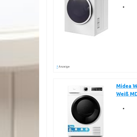
*
Anzeige
Midea W
Weiß M