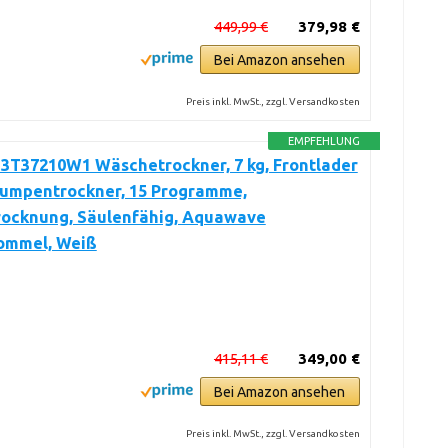
449,99 €
379,98 €
Bei Amazon ansehen
Preis inkl. MwSt., zzgl. Versandkosten
EMPFEHLUNG
3T37210W1 Wäschetrockner, 7 kg, Frontlader
mpentrockner, 15 Programme,
rocknung, Säulenfähig, Aquawave
ommel, Weiß
415,11 €
349,00 €
Bei Amazon ansehen
Preis inkl. MwSt., zzgl. Versandkosten