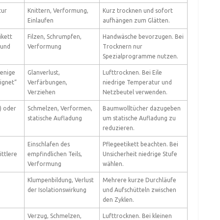
tur
Knittern, Verformung,
Kurz trocknen und sofort
Einlaufen
aufhängen zum Glätten.
ikett
Filzen, Schrumpfen,
Handwäsche bevorzugen. Bei
 und
Verformung
Trocknern nur
Spezialprogramme nutzen.
wenige
Glanverlust,
Lufttrocknen. Bei Eile
ignet“
Verfärbungen,
niedrige Temperatur und
Verziehen
Netzbeutel verwenden.
) oder
Schmelzen, Verformen,
Baumwolltücher dazugeben
statische Aufladung
um statische Aufladung zu
reduzieren.
Einschlafen des
Pflegeetikett beachten. Bei
ittlere
empfindlichen Teils,
Unsicherheit niedrige Stufe
Verformung
wählen.
Klumpenbildung, Verlust
Mehrere kurze Durchläufe
der Isolationswirkung
und Aufschütteln zwischen
den Zyklen.
Verzug, Schmelzen,
Lufttrocknen. Bei kleinen