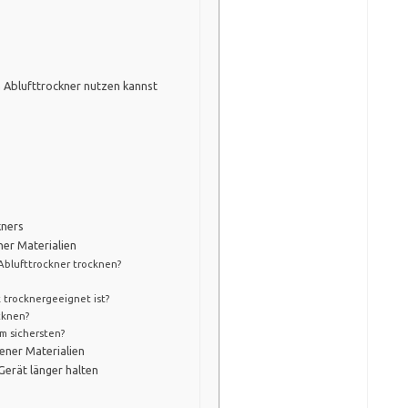
 Ablufttrockner nutzen kannst
kners
er Materialien
Ablufttrockner trocknen?
 trocknergeeignet ist?
cknen?
m sichersten?
ener Materialien
erät länger halten