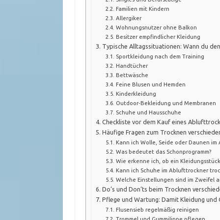
Familien mit Kindern
Allergiker
Wohnungsnutzer ohne Balkon
Besitzer empfindlicher Kleidung
Typische Alltagssituationen: Wann du den
Sportkleidung nach dem Training
Handtücher
Bettwäsche
Feine Blusen und Hemden
Kinderkleidung
Outdoor‑Bekleidung und Membranen
Schuhe und Hausschuhe
Checkliste vor dem Kauf eines Ablufttroc
Häufige Fragen zum Trocknen verschieden
Kann ich Wolle, Seide oder Daunen im 
Was bedeutet das Schonprogramm?
Wie erkenne ich, ob ein Kleidungsstück
Kann ich Schuhe im Ablufttrockner tro
Welche Einstellungen sind im Zweifel a
Do’s und Don’ts beim Trocknen verschied
Pflege und Wartung: Damit Kleidung und G
Flusensieb regelmäßig reinigen
Trommel und Gummilippe pflegen