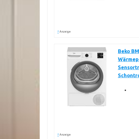
*
Anzeige
Beko BM
Wärmepu
Sensort
Schontr
*
Anzeige