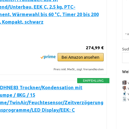
end/Unterbau, EEK C, 2,5 kg, PTC-
ent, Wärmewahl bis 60 °C, Timer 20 bis 200
, Kompakt, schwarz
*
A
274,99 €
Suc
Bei Amazon ansehen
Preis inkl. MwSt., zzgl. Versandkosten
Wei
EMPFEHLUNG
 DHNE83 Trockner/Kondensation mit
mpe / 8KG / 15
me/TwinAir/Feuchtesensor/Zeitverzögerung
ngsprogramme/LED Display/EEK: C