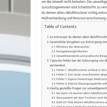
sie die Umwelt nicht belasten. Die umweltge
zurückzugewinnen und Schadstoffe zu vermeid
du deinen alten Ablufttrockner richtig entso
Müllvermeidung und Ressourcenschonung wi
Table of Contents
So entsorgst du deinen alten Ablufttroc
Gesetzliche Vorgaben zur Entsorgung von
Pflichten der Verbraucher
Rückgabemöglichkeiten
Umweltstandards und praktische Beisp
Typische Fehler bei der Entsorgung von A
vermeidest
Fehler 1: Ablufttrockner einfach in de
Fehler 2: Das Gerät unvorbereitet abg
Fehler 3: Eigene Demontage elektrisc
Fehler 4: Falsche Entsorgungsstelle wä
Häufig gestellte Fragen zur umweltgerec
Wo kann ich meinen alten Ablufttrock
Was passiert mit dem Trockner nach d
Darf ich Teile meines Ablufttrockners 
Gibt es eine Gebühr für die Entsorgung