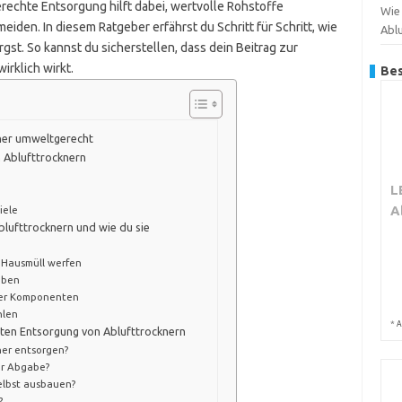
rechte Entsorgung hilft dabei, wertvolle Rohstoffe
Wie 
en. In diesem Ratgeber erfährst du Schritt für Schritt, wie
Abl
rgst. So kannst du sicherstellen, dass dein Beitrag zur
rklich wirkt.
Bes
kner umweltgerecht
 Ablufttrocknern
L
A
iele
blufttrocknern und wie du sie
n Hausmüll werfen
eben
her Komponenten
hlen
*
A
hten Entsorgung von Ablufttrocknern
ner entsorgen?
er Abgabe?
selbst ausbauen?
?