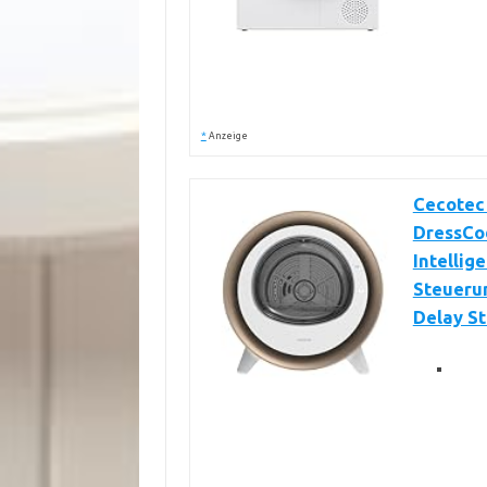
*
Anzeige
Cecotec
DressCod
Intellig
Steuerun
Delay St