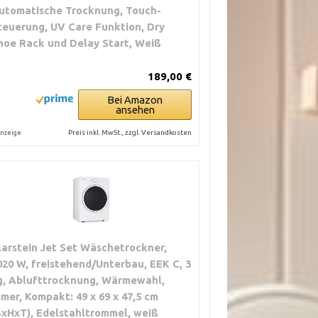
utomatische Trocknung, Touch-
teuerung, UV Care Funktion, Dry
hoe Rack und Delay Start, Weiß
189,00 €
Bei Amazon
ansehen
Preis inkl. MwSt., zzgl. Versandkosten
nzeige
larstein Jet Set Wäschetrockner,
020 W, freistehend/Unterbau, EEK C, 3
g, Ablufttrocknung, Wärmewahl,
imer, Kompakt: 49 x 69 x 47,5 cm
BxHxT), Edelstahltrommel, weiß