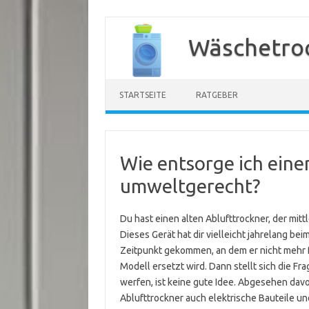
Zum
Inhalt
Wäschetroc
springen
STARTSEITE
RATGEBER
Wie entsorge ich eine
umweltgerecht?
Du hast einen alten Ablufttrockner, der mit
Dieses Gerät hat dir vielleicht jahrelang b
Zeitpunkt gekommen, an dem er nicht mehr f
Modell ersetzt wird. Dann stellt sich die Fr
werfen, ist keine gute Idee. Abgesehen davo
Ablufttrockner auch elektrische Bauteile un