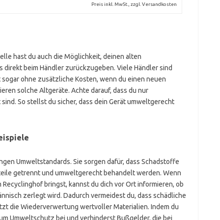
Preis inkl. MwSt., zzgl. Versandkosten
e hast du auch die Möglichkeit, deinen alten
s direkt beim Händler zurückzugeben. Viele Händler sind
t sogar ohne zusätzliche Kosten, wenn du einen neuen
eren solche Altgeräte. Achte darauf, dass du nur
t sind. So stellst du sicher, dass dein Gerät umweltgerecht
eispiele
ngen Umweltstandards. Sie sorgen dafür, dass Schadstoffe
uteile getrennt und umweltgerecht behandelt werden. Wenn
Recyclinghof bringst, kannst du dich vor Ort informieren, ob
nnisch zerlegt wird. Dadurch vermeidest du, dass schädliche
tzt die Wiederverwertung wertvoller Materialien. Indem du
v zum Umweltschutz bei und verhinderst Bußgelder, die bei