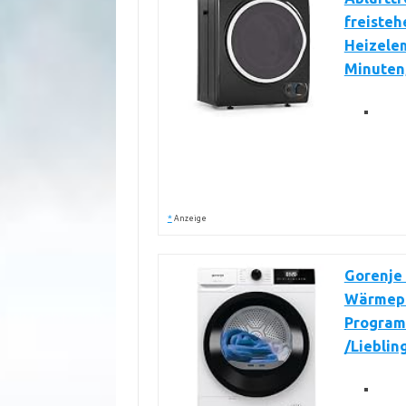
freisteh
Heizelem
Minuten
*
Anzeige
Gorenje
Wärmepu
Program
/Liebli