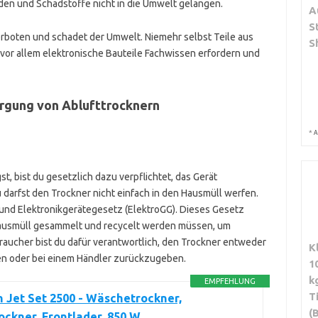
n und Schadstoffe nicht in die Umwelt gelangen.
A
S
erboten und schadet der Umwelt. Niemehr selbst Teile aus
S
vor allem elektronische Bauteile Fachwissen erfordern und
rgung von Ablufttrocknern
*
A
t, bist du gesetzlich dazu verpflichtet, das Gerät
 darfst den Trockner nicht einfach in den Hausmüll werfen.
- und Elektronikgerätegesetz (ElektroGG). Dieses Gesetz
 Hausmüll gesammelt und recycelt werden müssen, um
aucher bist du dafür verantwortlich, den Trockner entweder
K
ben oder bei einem Händler zurückzugeben.
1
k
EMPFEHLUNG
T
n Jet Set 2500 - Wäschetrockner,
(
ockner, Frontlader, 850 W,