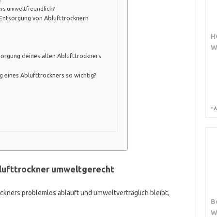
rs umweltfreundlich?
Entsorgung von Ablufttrocknern
H
W
tsorgung deines alten Ablufttrockners
 eines Ablufttrockners so wichtig?
*
A
blufttrockner umweltgerecht
ckners problemlos abläuft und umweltverträglich bleibt,
B
W