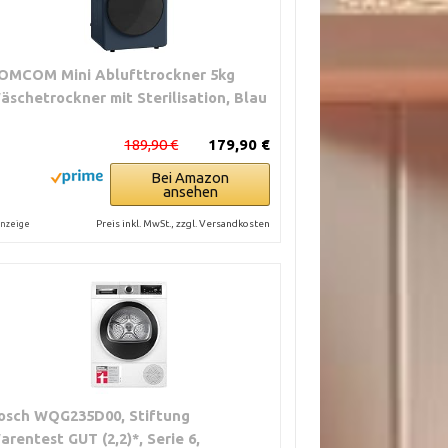
OMCOM Mini Ablufttrockner 5kg
äschetrockner mit Sterilisation, Blau
189,90 €
179,90 €
Bei Amazon
ansehen
Preis inkl. MwSt., zzgl. Versandkosten
nzeige
osch WQG235D00, Stiftung
arentest GUT (2,2)*, Serie 6,