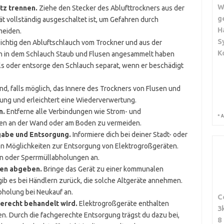
W
tz trennen.
Ziehe den Stecker des Ablufttrockners aus der
g
ät vollständig ausgeschaltet ist, um Gefahren durch
H
meiden.
S
ichtig den Abluftschlauch vom Trockner und aus der
K
h in dem Schlauch Staub und Flusen angesammelt haben
s oder entsorge den Schlauch separat, wenn er beschädigt
d, falls möglich, das Innere des Trockners von Flusen und
dung und erleichtert eine Wiederverwertung.
n.
Entferne alle Verbindungen wie Strom- und
*
A
en an der Wand oder am Boden zu vermeiden.
gabe und Entsorgung.
Informiere dich bei deiner Stadt- oder
n Möglichkeiten zur Entsorgung von Elektrogroßgeräten.
n oder Sperrmüllabholungen an.
len abgeben.
Bringe das Gerät zu einer kommunalen
gib es bei Händlern zurück, die solche Altgeräte annehmen.
bholung bei Neukauf an.
C
gerecht behandelt wird.
Elektrogroßgeräte enthalten
3
en. Durch die fachgerechte Entsorgung trägst du dazu bei,
8