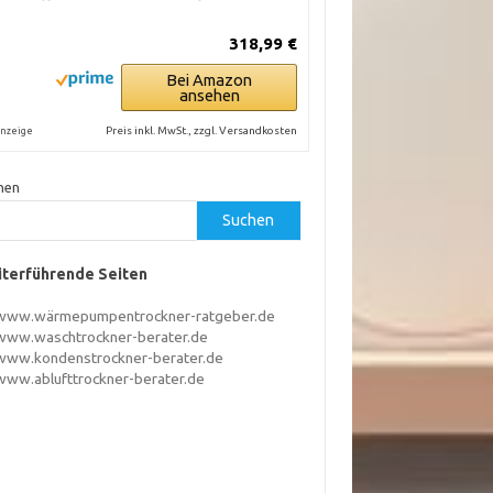
318,99 €
Bei Amazon
ansehen
Preis inkl. MwSt., zzgl. Versandkosten
nzeige
hen
Suchen
terführende Seiten
www.wärmepumpentrockner-ratgeber.de
www.waschtrockner-berater.de
www.kondenstrockner-berater.de
www.ablufttrockner-berater.de