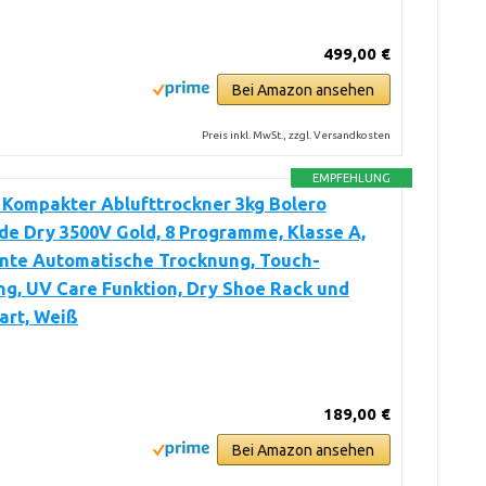
499,00 €
Bei Amazon ansehen
Preis inkl. MwSt., zzgl. Versandkosten
EMPFEHLUNG
 Kompakter Ablufttrockner 3kg Bolero
e Dry 3500V Gold, 8 Programme, Klasse A,
ente Automatische Trocknung, Touch-
g, UV Care Funktion, Dry Shoe Rack und
art, Weiß
189,00 €
Bei Amazon ansehen