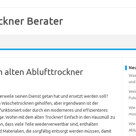
kner Berater
Neu
n alten Ablufttrockner
Was
und
Wel
tlerweile seinen Dienst getan hat und ersetzt werden soll?
Pulv
eim Wäschetrocknen geholfen, aber irgendwann ist der
Wie
unktioniert oder durch ein moderneres und effizienteres
muss
age: Wohin mit dem alten Trockner? Einfach in den Hausmüll zu
Wie
n, dass viele Teile wiederverwertbar sind, enthalten
Abl
d Materialien, die sorgfältig entsorgt werden müssen, damit