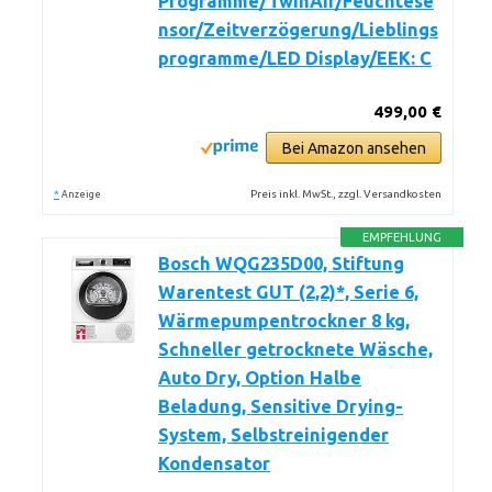
Programme/TwinAir/Feuchtese
nsor/Zeitverzögerung/Lieblings
programme/LED Display/EEK: C
499,00 €
Bei Amazon ansehen
*
Preis inkl. MwSt., zzgl. Versandkosten
Anzeige
EMPFEHLUNG
Bosch WQG235D00, Stiftung
Warentest GUT (2,2)*, Serie 6,
Wärmepumpentrockner 8 kg,
Schneller getrocknete Wäsche,
Auto Dry, Option Halbe
Beladung, Sensitive Drying-
System, Selbstreinigender
Kondensator