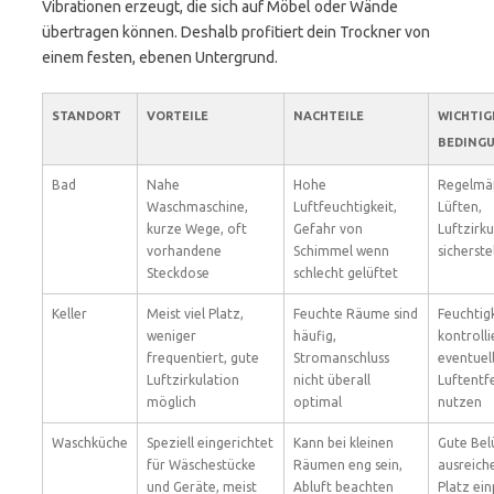
Vibrationen erzeugt, die sich auf Möbel oder Wände
übertragen können. Deshalb profitiert dein Trockner von
einem festen, ebenen Untergrund.
STANDORT
VORTEILE
NACHTEILE
WICHTIG
BEDING
Bad
Nahe
Hohe
Regelmä
Waschmaschine,
Luftfeuchtigkeit,
Lüften,
kurze Wege, oft
Gefahr von
Luftzirku
vorhandene
Schimmel wenn
sicherste
Steckdose
schlecht gelüftet
Keller
Meist viel Platz,
Feuchte Räume sind
Feuchtig
weniger
häufig,
kontrolli
frequentiert, gute
Stromanschluss
eventuel
Luftzirkulation
nicht überall
Luftentf
möglich
optimal
nutzen
Waschküche
Speziell eingerichtet
Kann bei kleinen
Gute Bel
für Wäschestücke
Räumen eng sein,
ausreich
und Geräte, meist
Abluft beachten
Platz ei