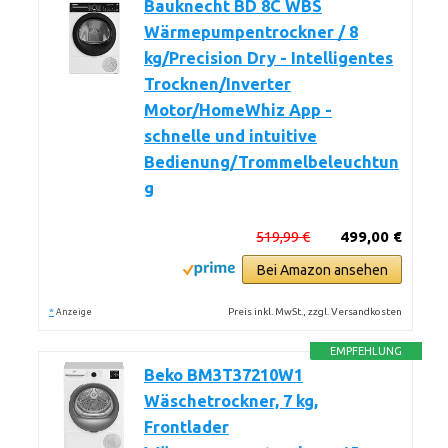
Bauknecht BD 8C WBS
Wärmepumpentrockner / 8
kg/Precision Dry - Intelligentes
Trocknen/Inverter
Motor/HomeWhiz App -
schnelle und intuitive
Bedienung/Trommelbeleuchtun
g
519,99 €
499,00 €
Bei Amazon ansehen
*
Preis inkl. MwSt., zzgl. Versandkosten
Anzeige
EMPFEHLUNG
Beko BM3T37210W1
Wäschetrockner, 7 kg,
Frontlader