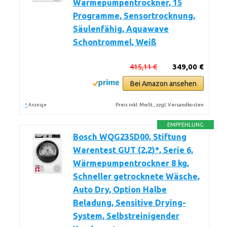
Wärmepumpentrockner, 15
Programme, Sensortrocknung,
Säulenfähig, Aquawave
Schontrommel, Weiß
415,11 €
349,00 €
Bei Amazon ansehen
*
Preis inkl. MwSt., zzgl. Versandkosten
Anzeige
EMPFEHLUNG
Bosch WQG235D00, Stiftung
Warentest GUT (2,2)*, Serie 6,
Wärmepumpentrockner 8 kg,
Schneller getrocknete Wäsche,
Auto Dry, Option Halbe
Beladung, Sensitive Drying-
System, Selbstreinigender