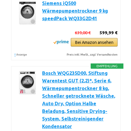
Siemens iQ500
Wärmepumpentrockner 9 kg
speedPack WQ33G2D41
639,00 €
599,99 €
Bei Amazon ansehen
*
Preis inkl. MwSt., zzgl. Versandkosten
Anzeige
EMPFEHLUNG
Bosch WQG235D00, Stiftung
Warentest GUT (2,2)*, Serie 6,
Wärmepumpentrockner 8 kg,
Schneller getrocknete Wäsche,
Auto Dry, Option Halbe
Beladung, Sensitive Drying-
System, Selbstreinigender
Kondensator