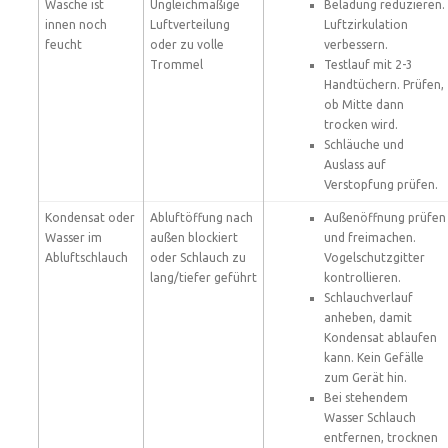
Wäsche ist
Ungleichmäßige
Beladung reduzieren.
innen noch
Luftverteilung
Luftzirkulation
feucht
oder zu volle
verbessern.
Trommel
Testlauf mit 2-3
Handtüchern. Prüfen,
ob Mitte dann
trocken wird.
Schläuche und
Auslass auf
Verstopfung prüfen.
Kondensat oder
Abluftöffung nach
Außenöffnung prüfen
Wasser im
außen blockiert
und freimachen.
Abluftschlauch
oder Schlauch zu
Vogelschutzgitter
lang/tiefer geführt
kontrollieren.
Schlauchverlauf
anheben, damit
Kondensat ablaufen
kann. Kein Gefälle
zum Gerät hin.
Bei stehendem
Wasser Schlauch
entfernen, trocknen