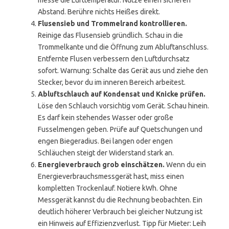
messe die Lufttemperatur. Nutze einen sicheren
Abstand. Berühre nichts Heißes direkt.
Flusensieb und Trommelrand kontrollieren.
Reinige das Flusensieb gründlich. Schau in die
Trommelkante und die Öffnung zum Abluftanschluss.
Entfernte Flusen verbessern den Luftdurchsatz
sofort. Warnung: Schalte das Gerät aus und ziehe den
Stecker, bevor du im inneren Bereich arbeitest.
Abluftschlauch auf Kondensat und Knicke prüfen.
Löse den Schlauch vorsichtig vom Gerät. Schau hinein.
Es darf kein stehendes Wasser oder große
Fusselmengen geben. Prüfe auf Quetschungen und
engen Biegeradius. Bei langen oder engen
Schläuchen steigt der Widerstand stark an.
Energieverbrauch grob einschätzen.
Wenn du ein
Energieverbrauchsmessgerät hast, miss einen
kompletten Trockenlauf. Notiere kWh. Ohne
Messgerät kannst du die Rechnung beobachten. Ein
deutlich höherer Verbrauch bei gleicher Nutzung ist
ein Hinweis auf Effizienzverlust. Tipp für Mieter: Leih