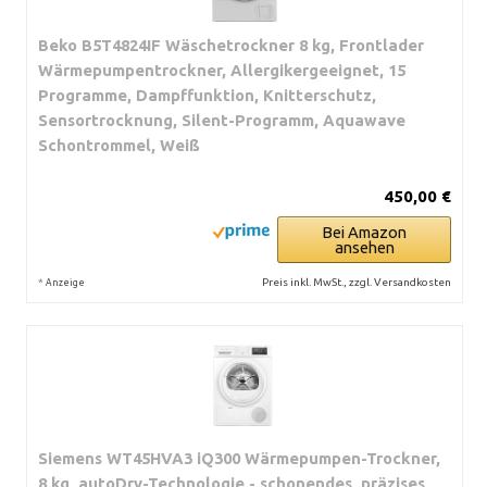
Beko B5T4824IF Wäschetrockner 8 kg, Frontlader
Wärmepumpentrockner, Allergikergeeignet, 15
Programme, Dampffunktion, Knitterschutz,
Sensortrocknung, Silent-Programm, Aquawave
Schontrommel, Weiß
450,00 €
Bei Amazon
ansehen
*
Preis inkl. MwSt., zzgl. Versandkosten
Anzeige
Siemens WT45HVA3 iQ300 Wärmepumpen-Trockner,
8 kg, autoDry-Technologie - schonendes, präzises