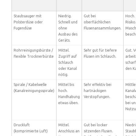
Staubsauger mit
Niedrig.
Gut bei
Hoch.
Polsterdüse oder
Schnell und
oberflächlichen
Risiko
Fugendüse
ohne
Flusenansammlungen.
Masch
Ausbau des
beach
Geräts.
Rohrreinigungsbürste /
Mittel.
Sehr gut für tiefere
Gut. V
flexible Trocknerbürste
Zugriff auf
Flusen im Schlauch.
arbeit
Schlauch
scharf
oder Kanal
den K
nötig.
Spirale / Kabelwelle
Mittel bis
Sehr effektiv bei
Mittle
(Kanalreinigungsspirale)
hoch.
hartnäckigen
Kanal
Handhabung
Verstopfungen.
besch
etwas üben.
bei u
Nutzu
Druckluft
Mittel.
Gut bei locker
Niedri
(komprimierte Luft)
Anschluss an
sitzenden Flusen.
Staub