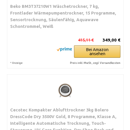
Beko BM3T37210W1 Wäschetrockner, 7 kg,
Frontlader Wärmepumpentrockner, 15 Programme,
Sensortrocknung, Säulenfähig, Aquawave
Schontrommel, Weiß
415,11 €
349,00 €
Bei Amazon
ansehen
*
Preis inkl. MwSt., zzgl. Versandkosten
Anzeige
Cecotec Kompakter Ablufttrockner 3kg Bolero
DressCode Dry 3500V Gold, 8 Programme, Klasse A,
Intelligente Automatische Trocknung, Touch-
Steuerung, UV Care Funktion, Dry Shoe Rack und