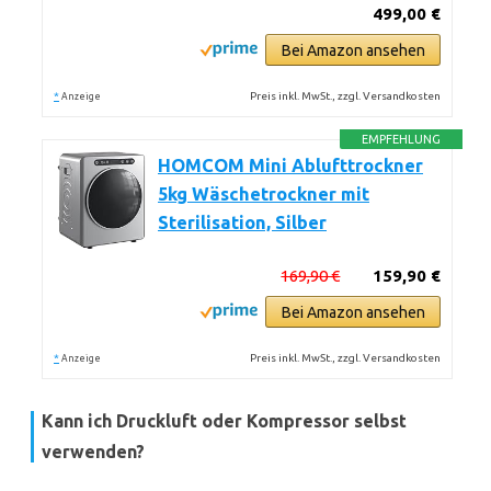
499,00 €
Bei Amazon ansehen
*
Preis inkl. MwSt., zzgl. Versandkosten
Anzeige
EMPFEHLUNG
HOMCOM Mini Ablufttrockner
5kg Wäschetrockner mit
Sterilisation, Silber
169,90 €
159,90 €
Bei Amazon ansehen
*
Preis inkl. MwSt., zzgl. Versandkosten
Anzeige
Kann ich Druckluft oder Kompressor selbst
verwenden?