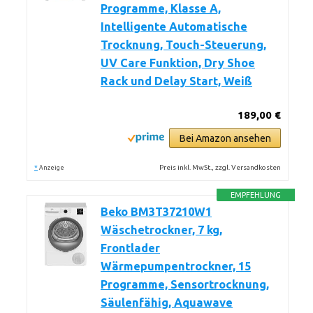
Programme, Klasse A,
Intelligente Automatische
Trocknung, Touch-Steuerung,
UV Care Funktion, Dry Shoe
Rack und Delay Start, Weiß
189,00 €
Bei Amazon ansehen
*
Preis inkl. MwSt., zzgl. Versandkosten
Anzeige
EMPFEHLUNG
Beko BM3T37210W1
Wäschetrockner, 7 kg,
Frontlader
Wärmepumpentrockner, 15
Programme, Sensortrocknung,
Säulenfähig, Aquawave