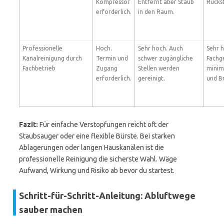
Kompressor
Entfernt aber Staub
Rücks
erforderlich.
in den Raum.
Professionelle
Hoch.
Sehr hoch. Auch
Sehr 
Kanalreinigung durch
Termin und
schwer zugängliche
Fachg
Fachbetrieb
Zugang
Stellen werden
minim
erforderlich.
gereinigt.
und Br
Fazit:
Für einfache Verstopfungen reicht oft der
Staubsauger oder eine flexible Bürste. Bei starken
Ablagerungen oder langen Hauskanälen ist die
professionelle Reinigung die sicherste Wahl. Wäge
Aufwand, Wirkung und Risiko ab bevor du startest.
Schritt-für-Schritt-Anleitung: Abluftwege
sauber machen