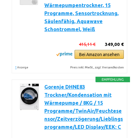
Wärmepumpentrockner, 15
Programme, Sensortrocknung,
Säulenfähig, Aquawave
Schontrommel, Weiß
415,11 €
349,00 €
Bei Amazon ansehen
*
Preis inkl. MwSt., zzgl. Versandkosten
Anzeige
EMPFEHLUNG
Gorenje DHNE83
Trockner/Kondensation mit
Wärmepumpe / 8KG / 15
Programme/TwinAir/Feuchtese
nsor/Zeitverzögerung/Lieblings
programme/LED Display/EEK: C