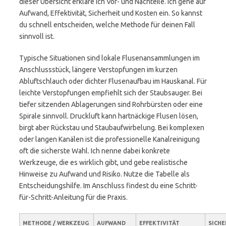
dieser Übersicht erkläre ich Vor- und Nachteile. Ich gehe auf
Aufwand, Effektivität, Sicherheit und Kosten ein. So kannst
du schnell entscheiden, welche Methode für deinen Fall
sinnvoll ist.
Typische Situationen sind lokale Flusenansammlungen im
Anschlussstück, längere Verstopfungen im kurzen
Abluftschlauch oder dichter Flusenaufbau im Hauskanal. Für
leichte Verstopfungen empfiehlt sich der Staubsauger. Bei
tiefer sitzenden Ablagerungen sind Rohrbürsten oder eine
Spirale sinnvoll. Druckluft kann hartnäckige Flusen lösen,
birgt aber Rückstau und Staubaufwirbelung. Bei komplexen
oder langen Kanälen ist die professionelle Kanalreinigung
oft die sicherste Wahl. Ich nenne dabei konkrete
Werkzeuge, die es wirklich gibt, und gebe realistische
Hinweise zu Aufwand und Risiko. Nutze die Tabelle als
Entscheidungshilfe. Im Anschluss findest du eine Schritt-
für-Schritt-Anleitung für die Praxis.
METHODE / WERKZEUG
AUFWAND
EFFEKTIVITÄT
SICHE