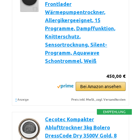
Frontlader
Wärmepumpentrockner,
Allergikergeeignet, 15
Programme, Dampffunktion,
Knitterschutz,
Sensortrocknung, Silent-
Programm, Aquawave
Schontrommel, Weiß
450,00 €
Bei Amazon ansehen
*
Preis inkl. MwSt., zzgl. Versandkosten
Anzeige
EMPFEHLUNG
Cecotec Kompakter
Ablufttrockner 3kg Bolero
DressCode Dry 3500V Gold, 8