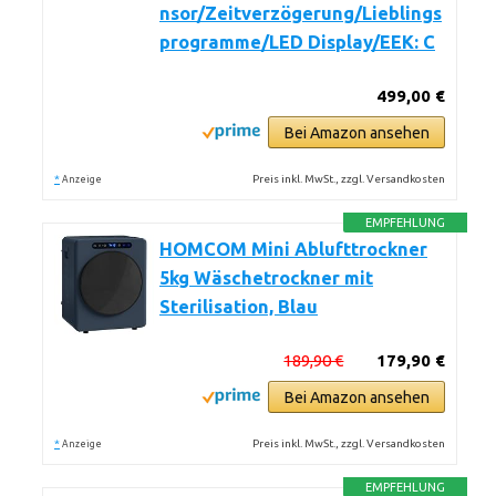
nsor/Zeitverzögerung/Lieblings
programme/LED Display/EEK: C
499,00 €
Bei Amazon ansehen
*
Preis inkl. MwSt., zzgl. Versandkosten
Anzeige
EMPFEHLUNG
HOMCOM Mini Ablufttrockner
5kg Wäschetrockner mit
Sterilisation, Blau
189,90 €
179,90 €
Bei Amazon ansehen
*
Preis inkl. MwSt., zzgl. Versandkosten
Anzeige
EMPFEHLUNG