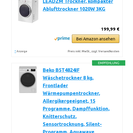
LEADZM Trockner, kompakter
Ablufttrockner 1020W 3KG
199,99 €
Bei Amazon ansehen
*
Preis inkl. MwSt., zzgl. Versandkosten
Anzeige
EMPFEHLUNG
Beko B5T4824IF
Wäschetrockner 8 kg,
Frontlader
Wärmepumpentrockner,
Allergikergeeignet, 15
Programme, Dampffunktion,
Knitterschutz,
Sensortrocknung, Silent-
Programm, Aquawave