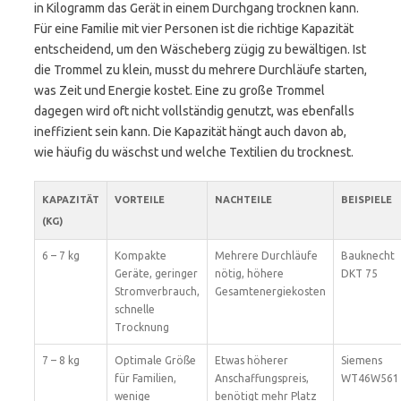
in Kilogramm das Gerät in einem Durchgang trocknen kann.
Für eine Familie mit vier Personen ist die richtige Kapazität
entscheidend, um den Wäscheberg zügig zu bewältigen. Ist
die Trommel zu klein, musst du mehrere Durchläufe starten,
was Zeit und Energie kostet. Eine zu große Trommel
dagegen wird oft nicht vollständig genutzt, was ebenfalls
ineffizient sein kann. Die Kapazität hängt auch davon ab,
wie häufig du wäschst und welche Textilien du trocknest.
KAPAZITÄT
VORTEILE
NACHTEILE
BEISPIELE
(KG)
6 – 7 kg
Kompakte
Mehrere Durchläufe
Bauknecht
Geräte, geringer
nötig, höhere
DKT 75
Stromverbrauch,
Gesamtenergiekosten
schnelle
Trocknung
7 – 8 kg
Optimale Größe
Etwas höherer
Siemens
für Familien,
Anschaffungspreis,
WT46W561
wenige
benötigt mehr Platz