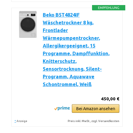
EMPFEHLUNG
Beko B5T4824IF
Wäschetrockner 8 kg,
Frontlader
Wärmepumpentrockner,
Allergikergeeignet, 15
Programme, Dampffunktion,
Knitterschutz,
Sensortrocknung, Silent-
Programm, Aquawave
Schontrommel, Weiß
450,00 €
Bei Amazon ansehen
*
Preis inkl. MwSt., zzgl. Versandkosten
Anzeige