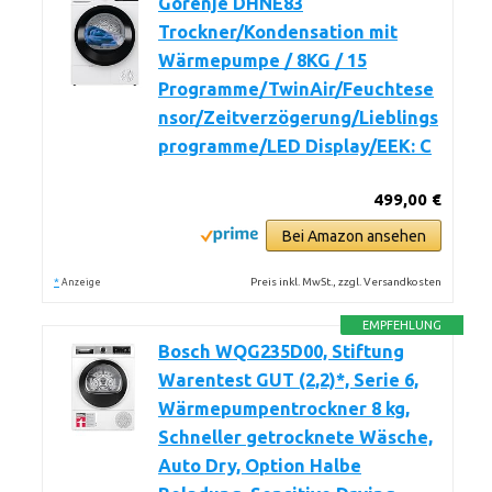
Gorenje DHNE83
Trockner/Kondensation mit
Wärmepumpe / 8KG / 15
Programme/TwinAir/Feuchtese
nsor/Zeitverzögerung/Lieblings
programme/LED Display/EEK: C
499,00 €
Bei Amazon ansehen
*
Preis inkl. MwSt., zzgl. Versandkosten
Anzeige
EMPFEHLUNG
Bosch WQG235D00, Stiftung
Warentest GUT (2,2)*, Serie 6,
Wärmepumpentrockner 8 kg,
Schneller getrocknete Wäsche,
Auto Dry, Option Halbe