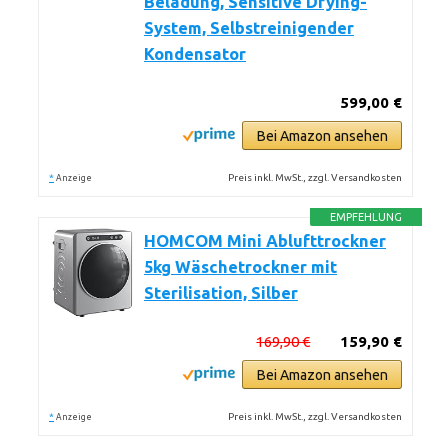
Beladung, Sensitive Drying-
System, Selbstreinigender
Kondensator
599,00 €
Bei Amazon ansehen
*
Preis inkl. MwSt., zzgl. Versandkosten
Anzeige
EMPFEHLUNG
HOMCOM Mini Ablufttrockner
5kg Wäschetrockner mit
Sterilisation, Silber
169,90 €
159,90 €
Bei Amazon ansehen
*
Preis inkl. MwSt., zzgl. Versandkosten
Anzeige