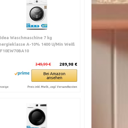
idea Waschmaschine 7 kg
nergieklasse A-10% 1400 U/Min Weiß
F10EW70BA10
349,99 €
289,98 €
Bei Amazon
ansehen
Preis inkl. MwSt., zzgl. Versandkosten
nzeige