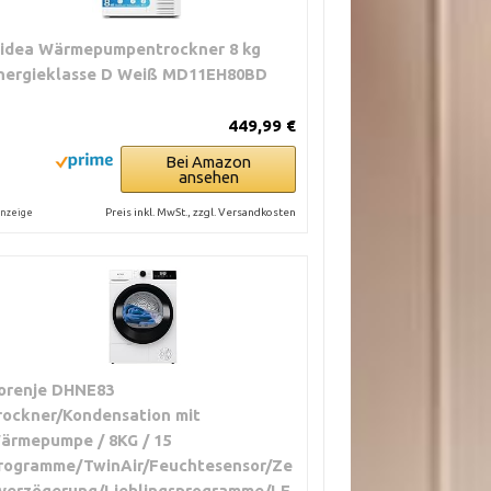
idea Wärmepumpentrockner 8 kg
nergieklasse D Weiß MD11EH80BD
449,99 €
Bei Amazon
ansehen
Preis inkl. MwSt., zzgl. Versandkosten
nzeige
orenje DHNE83
rockner/Kondensation mit
ärmepumpe / 8KG / 15
rogramme/TwinAir/Feuchtesensor/Ze
tverzögerung/Lieblingsprogramme/LE