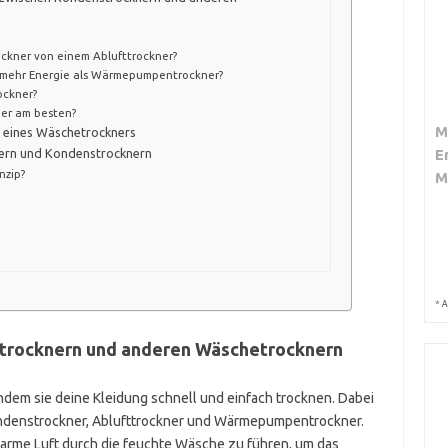
ockner von einem Ablufttrockner?
mehr Energie als Wärmepumpentrockner?
ckner?
ner am besten?
M
f eines Wäschetrockners
ern und Kondenstrocknern
E
nzip?
M
*
A
trocknern und anderen Wäschetrocknern
indem sie deine Kleidung schnell und einfach trocknen. Dabei
ondenstrockner, Ablufttrockner und Wärmepumpentrockner.
 warme Luft durch die feuchte Wäsche zu führen, um das