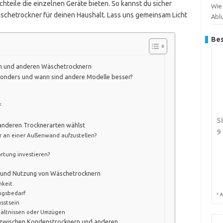
chteile die einzelnen Geräte bieten. So kannst du sicher
Wie 
chetrockner für deinen Haushalt. Lass uns gemeinsam Licht
Abl
Bes
n und anderen Wäschetrocknern
sonders und wann sind andere Modelle besser?
f
S
anderen Trocknerarten wählst
9
er an einer Außenwand aufzustellen?
rtung investieren?
hl und Nutzung von Wäschetrocknern
hkeit
ngsbedarf
*
A
sstsein
ältnissen oder Umzügen
d zwischen Kondenstrocknern und anderen