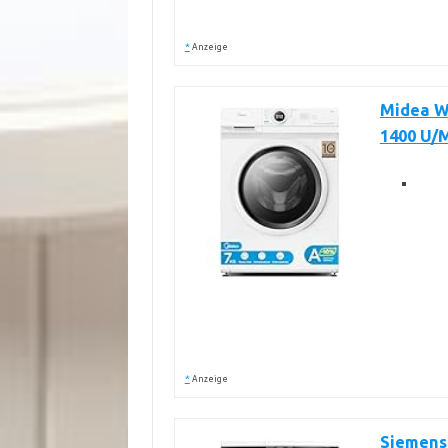
*
Anzeige
Midea W
1400 U/
*
Anzeige
Siemens