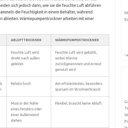
den sich jedoch darin, wie sie die feuchte Luft abführen
ammeln die Feuchtigkeit in einem Behälter, während
M
en ableiten. Wärmepumpentrockner arbeiten mit einer
E
ABLUFTTROCKNER
WÄRMEPUMPENTROCKNER
Feuchte Luft wird
Feuchte Luft wird gekühlt,
*
A
direkt nach außen
wobei Wärme
geleitet
zurückgewonnen und erneut
genutzt wird
ls
Relativ hoch
Am effizientesten, besonders
r
sparsam im Stromverbrauch
G
Muss in der Nähe
Flexibel, braucht keine Abluft
T
eines Fensters oder
W
einer Außenwand
stehen
P
i