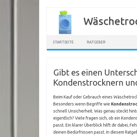
Zum
Inhalt
Wäschetroc
springen
STARTSEITE
RATGEBER
Gibt es einen Untersc
Kondenstrocknern un
Beim Kauf oder Gebrauch eines Wäschetrockn
Besonders wenn Begriffe wie
Kondenstro
schnell Unsicherheit. Was genau steckt hint
eigentlich? Viele fragen sich, ob ein Konden
passt. Ein klarer Überblick hilft dir dabei,
deinen Bedürfnissen passt. In diesem Ratge