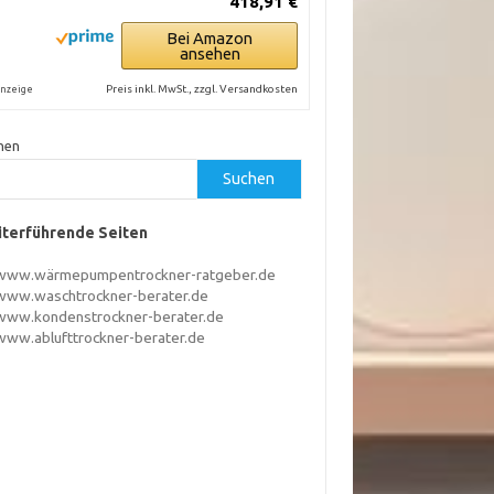
418,91 €
Bei Amazon
ansehen
Preis inkl. MwSt., zzgl. Versandkosten
nzeige
hen
Suchen
terführende Seiten
www.wärmepumpentrockner-ratgeber.de
www.waschtrockner-berater.de
www.kondenstrockner-berater.de
www.ablufttrockner-berater.de