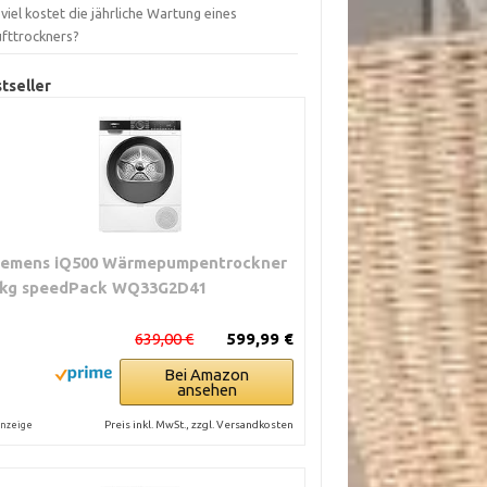
viel kostet die jährliche Wartung eines
ufttrockners?
tseller
iemens iQ500 Wärmepumpentrockner
 kg speedPack WQ33G2D41
639,00 €
599,99 €
Bei Amazon
ansehen
Preis inkl. MwSt., zzgl. Versandkosten
nzeige