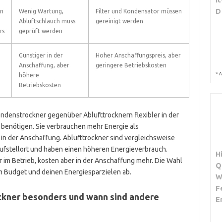
D
en
Wenig Wartung,
Filter und Kondensator müssen
Abluftschlauch muss
gereinigt werden
rs
geprüft werden
Günstiger in der
Hoher Anschaffungspreis, aber
Anschaffung, aber
geringere Betriebskosten
*
A
höhere
Betriebskosten
ndenstrockner gegenüber Ablufttrocknern flexibler in der
 benötigen. Sie verbrauchen mehr Energie als
in der Anschaffung. Ablufttrockner sind vergleichsweise
ufstellort und haben einen höheren Energieverbrauch.
H
im Betrieb, kosten aber in der Anschaffung mehr. Die Wahl
Q
m Budget und deinen Energiesparzielen ab.
W
F
ckner besonders und wann sind andere
E