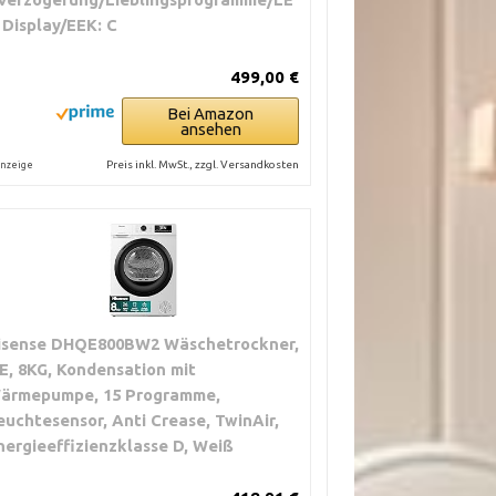
 Display/EEK: C
499,00 €
Bei Amazon
ansehen
Preis inkl. MwSt., zzgl. Versandkosten
nzeige
isense DHQE800BW2 Wäschetrockner,
E, 8KG, Kondensation mit
ärmepumpe, 15 Programme,
euchtesensor, Anti Crease, TwinAir,
nergieeffizienzklasse D, Weiß