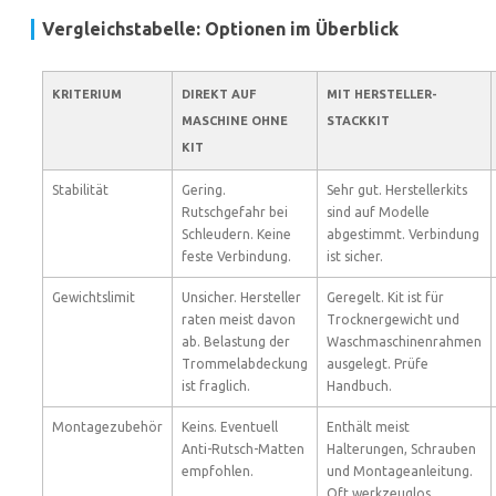
Vergleichstabelle: Optionen im Überblick
KRITERIUM
DIREKT AUF
MIT HERSTELLER-
MASCHINE OHNE
STACKKIT
KIT
Stabilität
Gering.
Sehr gut. Herstellerkits
Rutschgefahr bei
sind auf Modelle
Schleudern. Keine
abgestimmt. Verbindung
feste Verbindung.
ist sicher.
Gewichtslimit
Unsicher. Hersteller
Geregelt. Kit ist für
raten meist davon
Trocknergewicht und
ab. Belastung der
Waschmaschinenrahmen
Trommelabdeckung
ausgelegt. Prüfe
ist fraglich.
Handbuch.
Montagezubehör
Keins. Eventuell
Enthält meist
Anti-Rutsch-Matten
Halterungen, Schrauben
empfohlen.
und Montageanleitung.
Oft werkzeuglos