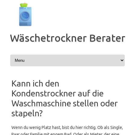
Zum
Inhalt
springen
Wäschetrockner Berater
Kann ich den
Kondenstrockner auf die
Waschmaschine stellen oder
stapeln?
Wenn du wenig Platz hast, bist du hier richtig. Ob als Single,
Paar oder Familie mit engem Bad. Oder als Mieter, der eine