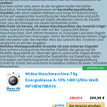
stellen?
Das kann sicher sein, wenn du die Vorgaben beider Hersteller
beachtest. Verwende idealerweise ein
herstellerspezifisches
Stackkit
oder einen stabilen Rahmen und sorge für Rutschschutz.
Achte auf waagerechte Ausrichtung der Waschmaschine und prüfe
nach den ersten Einsätzen auf starke Vibrationen. Wenn du Zweifel
hast, lass die Montage von einem Fachbetrieb prüfen.
Wie finde ich heraus, ob meine Waschmaschine das Gewicht trägt?
Schau zuerst ins Handbuch oder auf das Typenschild deiner
Waschmaschine. Dort stehen Hinweise zu zulässiger Last beim Stapeln
oder ausdrücklichere Warnungen. Wenn die Informationen fehlen, frage
den Hersteller oder den Händler. Miss das Gewicht des Trockners und
vergleiche es mit den Angaben.
Welches Montagezubehör brauche ich zum sicheren Stapeln?
Eine sichere Lösung ist ein Hersteller-Stackkit, das genau auf die
Modelle abgestimmt ist. Alternativ gibt es universelle Stapelrahmen,
Anti-Rutsch-Pads und zusätzliche Gummifüße zur Dämpfung. Halte
Schrauben und Werkzeug bereit und folge der Montageanleitung
Schritt für Schritt. Bei unsicherer Installation solltest du einen Techniker
hinzuziehen.
EMPFEHLUNG
Midea Waschmaschine 7 kg
Energieklasse A-10% 1400 U/Min Weiß
MF10EW70BA10
349,99 €
289,98 €
Bei Amazon ansehen