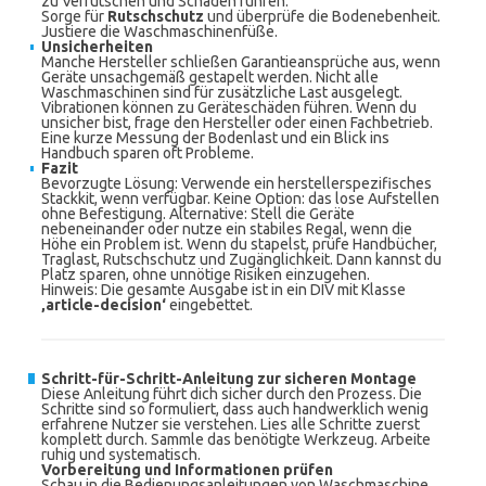
zu Verrutschen und Schäden führen.
Sorge für
Rutschschutz
und überprüfe die Bodenebenheit.
Justiere die Waschmaschinenfüße.
Unsicherheiten
Manche Hersteller schließen Garantieansprüche aus, wenn
Geräte unsachgemäß gestapelt werden. Nicht alle
Waschmaschinen sind für zusätzliche Last ausgelegt.
Vibrationen können zu Geräteschäden führen. Wenn du
unsicher bist, frage den Hersteller oder einen Fachbetrieb.
Eine kurze Messung der Bodenlast und ein Blick ins
Handbuch sparen oft Probleme.
Fazit
Bevorzugte Lösung: Verwende ein herstellerspezifisches
Stackkit, wenn verfügbar. Keine Option: das lose Aufstellen
ohne Befestigung. Alternative: Stell die Geräte
nebeneinander oder nutze ein stabiles Regal, wenn die
Höhe ein Problem ist. Wenn du stapelst, prüfe Handbücher,
Traglast, Rutschschutz und Zugänglichkeit. Dann kannst du
Platz sparen, ohne unnötige Risiken einzugehen.
Hinweis: Die gesamte Ausgabe ist in ein DIV mit Klasse
‚article-decision‘
eingebettet.
Schritt-für-Schritt-Anleitung zur sicheren Montage
Diese Anleitung führt dich sicher durch den Prozess. Die
Schritte sind so formuliert, dass auch handwerklich wenig
erfahrene Nutzer sie verstehen. Lies alle Schritte zuerst
komplett durch. Sammle das benötigte Werkzeug. Arbeite
ruhig und systematisch.
Vorbereitung und Informationen prüfen
Schau in die Bedienungsanleitungen von Waschmaschine