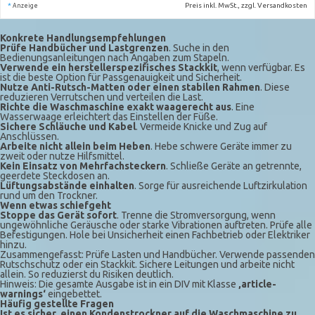
*
Preis inkl. MwSt., zzgl. Versandkosten
Anzeige
Konkrete Handlungsempfehlungen
Prüfe Handbücher und Lastgrenzen
. Suche in den
Bedienungsanleitungen nach Angaben zum Stapeln.
Verwende ein herstellerspezifisches Stackkit
, wenn verfügbar. Es
ist die beste Option für Passgenauigkeit und Sicherheit.
Nutze Anti-Rutsch-Matten oder einen stabilen Rahmen
. Diese
reduzieren Verrutschen und verteilen die Last.
Richte die Waschmaschine exakt waagerecht aus
. Eine
Wasserwaage erleichtert das Einstellen der Füße.
Sichere Schläuche und Kabel
. Vermeide Knicke und Zug auf
Anschlüssen.
Arbeite nicht allein beim Heben
. Hebe schwere Geräte immer zu
zweit oder nutze Hilfsmittel.
Kein Einsatz von Mehrfachsteckern
. Schließe Geräte an getrennte,
geerdete Steckdosen an.
Lüftungsabstände einhalten
. Sorge für ausreichende Luftzirkulation
rund um den Trockner.
Wenn etwas schiefgeht
Stoppe das Gerät sofort
. Trenne die Stromversorgung, wenn
ungewöhnliche Geräusche oder starke Vibrationen auftreten. Prüfe alle
Befestigungen. Hole bei Unsicherheit einen Fachbetrieb oder Elektriker
hinzu.
Zusammengefasst: Prüfe Lasten und Handbücher. Verwende passenden
Rutschschutz oder ein Stackkit. Sichere Leitungen und arbeite nicht
allein. So reduzierst du Risiken deutlich.
Hinweis: Die gesamte Ausgabe ist in ein DIV mit Klasse
‚article-
warnings‘
eingebettet.
Häufig gestellte Fragen
Ist es sicher, einen Kondenstrockner auf die Waschmaschine zu