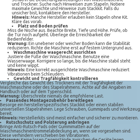
und Trockner. Suche nach Hinweisen zum Stapeln. Notiere
maximale Gewichte und Hinweise zum Stackkit. Falls du
unsicher bist, kontaktiere den Hersteller.
Hinweis:
Manche Hersteller erlauben kein Stapeln ohne Kit.
Kläre das vorab.
Platz und Boden prüfen
Miss die Nische aus. Beachte Breite, Tiefe und Höhe. Prüfe, ob
die Tür noch aufgeht. Überlege die Erreichbarkeit der
Bedienfelder.
Warnung:
Ein unebener oder weicher Boden kann die Stabilität
reduzieren. Richte die Maschine erst auf festem Untergrund aus.
Waschmaschine waagerecht ausrichten
Justiere die Füße der Waschmaschine. Benutze eine
Wasserwaage. Korrigiere so lange, bis die Maschine stabil steht
und keine wippt.
Hinweis:
Eine korrekt ausgerichtete Waschmaschine reduziert
Vibrationen beim Schleudern.
Gewicht und Tragfähigkeit kontrollieren
Vergleiche das Gewicht des Trockners mit der Tragfähigkeit der
Waschmaschine oder des Stapelrahmens. Achte auf die Angaben im
Handbuch oder auf dem Typenschild.
Warnung:
Überschreite niemals die empfohlene Last.
Passendes Montagezubehör bereitlegen
Besorge ein herstellerspezifisches Stackkit oder einen stabilen
universellen Stapelrahmen. Lege Schrauben, Gummipads und Werkzeug
bereit.
Hinweis:
Herstellerkits sind meist einfacher und sicherer zu montieren.
Rutschschutz und Polsterung anbringen
Bringe Anti-Rutsch-Pads oder Gummimatten auf der
Waschmaschinentrommelabdeckung an, wenn sie vorgesehen sind.
Diese verhindern verschieben bei Vibrationen.
Warnung:
Keine losen Gegenstände zwischen die Geräte legen.