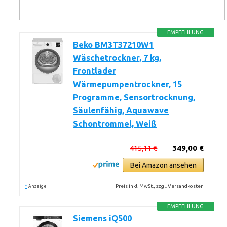
EMPFEHLUNG
Beko BM3T37210W1
Wäschetrockner, 7 kg,
Frontlader
Wärmepumpentrockner, 15
Programme, Sensortrocknung,
Säulenfähig, Aquawave
Schontrommel, Weiß
415,11 €
349,00 €
Bei Amazon ansehen
*
Preis inkl. MwSt., zzgl. Versandkosten
Anzeige
EMPFEHLUNG
Siemens iQ500