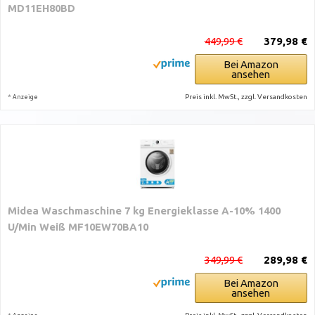
MD11EH80BD
449,99 €
379,98 €
Bei Amazon
ansehen
*
Preis inkl. MwSt., zzgl. Versandkosten
Anzeige
Midea Waschmaschine 7 kg Energieklasse A-10% 1400
U/Min Weiß MF10EW70BA10
349,99 €
289,98 €
Bei Amazon
ansehen