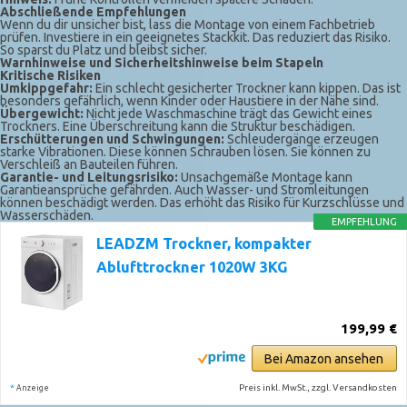
Abschließende Empfehlungen
Wenn du dir unsicher bist, lass die Montage von einem Fachbetrieb
prüfen. Investiere in ein geeignetes Stackkit. Das reduziert das Risiko.
So sparst du Platz und bleibst sicher.
Warnhinweise und Sicherheitshinweise beim Stapeln
Kritische Risiken
Umkippgefahr:
Ein schlecht gesicherter Trockner kann kippen. Das ist
besonders gefährlich, wenn Kinder oder Haustiere in der Nähe sind.
Übergewicht:
Nicht jede Waschmaschine trägt das Gewicht eines
Trockners. Eine Überschreitung kann die Struktur beschädigen.
Erschütterungen und Schwingungen:
Schleudergänge erzeugen
starke Vibrationen. Diese können Schrauben lösen. Sie können zu
Verschleiß an Bauteilen führen.
Garantie- und Leitungsrisiko:
Unsachgemäße Montage kann
Garantieansprüche gefährden. Auch Wasser- und Stromleitungen
können beschädigt werden. Das erhöht das Risiko für Kurzschlüsse und
Wasserschäden.
EMPFEHLUNG
LEADZM Trockner, kompakter
Ablufttrockner 1020W 3KG
199,99 €
Bei Amazon ansehen
*
Preis inkl. MwSt., zzgl. Versandkosten
Anzeige