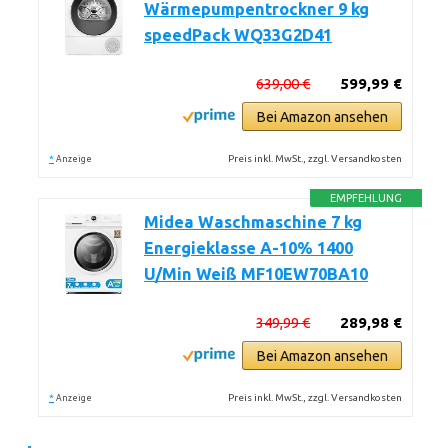
Wärmepumpentrockner 9 kg
speedPack WQ33G2D41
639,00 €
599,99 €
Bei Amazon ansehen
*
Preis inkl. MwSt., zzgl. Versandkosten
Anzeige
EMPFEHLUNG
Midea Waschmaschine 7 kg
Energieklasse A-10% 1400
U/Min Weiß MF10EW70BA10
349,99 €
289,98 €
Bei Amazon ansehen
*
Preis inkl. MwSt., zzgl. Versandkosten
Anzeige