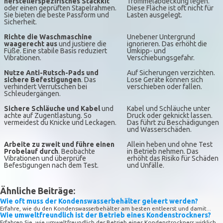
herstellerspezifisches Stackkit
Trommelabdeckung legen.
oder einen geprüften Stapelrahmen.
Diese Fläche ist oft nicht für
Sie bieten die beste Passform und
Lasten ausgelegt.
Sicherheit.
Richte die Waschmaschine
Unebener Untergrund
waagerecht aus
und justiere die
ignorieren. Das erhöht die
Füße. Eine stabile Basis reduziert
Umkipp- und
Vibrationen.
Verschiebungsgefahr.
Nutze Anti-Rutsch-Pads und
Auf Sicherungen verzichten.
sichere Befestigungen
. Das
Lose Geräte können sich
verhindert Verrutschen bei
verschieben oder fallen.
Schleudergängen.
Sichere Schläuche und Kabel
und
Kabel und Schläuche unter
achte auf Zugentlastung. So
Druck oder geknickt lassen.
vermeidest du Knicke und Leckagen.
Das führt zu Beschädigungen
und Wasserschäden.
Arbeite zu zweit und führe einen
Allein heben und ohne Test
Probelauf durch
. Beobachte
in Betrieb nehmen. Das
Vibrationen und überprüfe
erhöht das Risiko für Schäden
Befestigungen nach dem Test.
und Unfälle.
Ähnliche Beiträge:
Wie oft muss der Kondenswasserbehälter geleert werden?
Erfahre, wie du den Kondenswasserbehälter am besten entleerst und damit...
Wie umweltfreundlich ist der Betrieb eines Kondenstrockners?
Erfahren Sie, wie umweltfreundlich der Betrieb eines Kondenstrockners wirklich