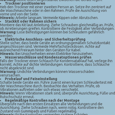
Trockner positionieren
Heb den Trockner mit einer zweiten Person an. Setze ihn zentriert auf
die Waschmaschine oder in den Rahmen. Prüfe die Ausrichtung von
vorne und von der Seite.
Hinweis:
Arbeite langsam. Vermeide Kippen oder Abrutschen.
Stackkit oder Rahmen sichern
Montiere das Kit laut Anleitung. Ziehe Schrauben gleichmäßig an. Prüfe,
ob Arretierungen greifen. Kontrolliere die Festigkeit aller Verbindungen.
Warnung:
Lose Befestigungen können bei Schleudern gefährlich
werden.
Elektrische Anschluss- und Sicherheitsprüfung
Stelle sicher, dass beide Geräte an ordnungsgemäßen Schutzkontakt
angeschlossen sind. Vermeide Mehrfachsteckdosen. Achte auf
ausreichend Freiraum hinter den Geräten für Kabel.
Hinweis:
Bei Unsicherheiten einen Elektriker hinzuziehen.
Wasseranschlüsse und Kondensatoptionen prüfen
Falls der Trockner einen Schlauch für Kondensatablauf hat, verlege ihn
korrekt. Achte auf dichte Verbindungen. Kontrolliere, dass Schläuche
nicht abgeknickt sind.
Warnung:
Undichte Verbindungen können Wasserschäden
verursachen.
Probelauf und Feineinstellung
Schalte beide Geräte ein. Führe zuerst einen kurzen Schleudertest mit
der Waschmaschine durch. Beobachte das Verhalten. Prüfe, ob
Vibrationen auftreten oder sich etwas verschiebt.
Hinweis:
Wenn Vibrationen stark sind, überprüfe Ausrichtung, Füße und
Rutschschutz erneut.
Regelmäßige Kontrollen nach der Montage
Überprüfe nach den ersten Einsätzen alle Verbindungen und die
Ausrichtung. Ziehe Schrauben nach, wenn nötig. Kontrolliere den
Zustand von Gummipads und Füßen regelmäßig.
Hinweis:
Frühe Kontrollen vermeiden spätere Schäden.