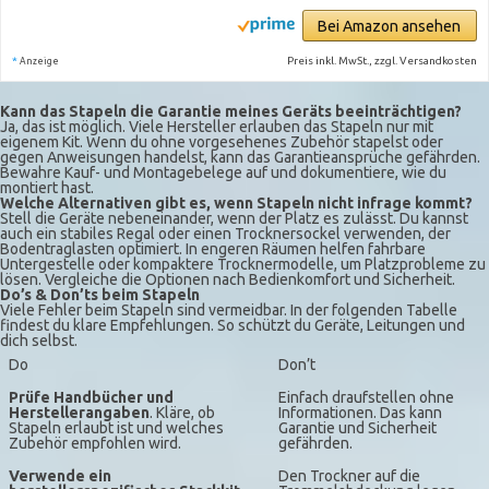
Bei Amazon ansehen
*
Preis inkl. MwSt., zzgl. Versandkosten
Anzeige
Kann das Stapeln die Garantie meines Geräts beeinträchtigen?
Ja, das ist möglich. Viele Hersteller erlauben das Stapeln nur mit
eigenem Kit. Wenn du ohne vorgesehenes Zubehör stapelst oder
gegen Anweisungen handelst, kann das Garantieansprüche gefährden.
Bewahre Kauf- und Montagebelege auf und dokumentiere, wie du
montiert hast.
Welche Alternativen gibt es, wenn Stapeln nicht infrage kommt?
Stell die Geräte nebeneinander, wenn der Platz es zulässt. Du kannst
auch ein stabiles Regal oder einen Trocknersockel verwenden, der
Bodentraglasten optimiert. In engeren Räumen helfen fahrbare
Untergestelle oder kompaktere Trocknermodelle, um Platzprobleme zu
lösen. Vergleiche die Optionen nach Bedienkomfort und Sicherheit.
Do’s & Don’ts beim Stapeln
Viele Fehler beim Stapeln sind vermeidbar. In der folgenden Tabelle
findest du klare Empfehlungen. So schützt du Geräte, Leitungen und
dich selbst.
Do
Don’t
Prüfe Handbücher und
Einfach draufstellen ohne
Herstellerangaben
. Kläre, ob
Informationen. Das kann
Stapeln erlaubt ist und welches
Garantie und Sicherheit
Zubehör empfohlen wird.
gefährden.
Verwende ein
Den Trockner auf die