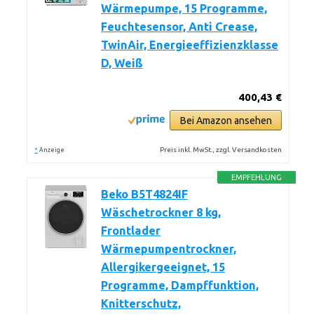
Wärmepumpe, 15 Programme,
Feuchtesensor, Anti Crease,
TwinAir, Energieeffizienzklasse
D, Weiß
400,43 €
Bei Amazon ansehen
*
Preis inkl. MwSt., zzgl. Versandkosten
Anzeige
EMPFEHLUNG
Beko B5T4824IF
Wäschetrockner 8 kg,
Frontlader
Wärmepumpentrockner,
Allergikergeeignet, 15
Programme, Dampffunktion,
Knitterschutz,