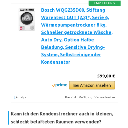
EMPFEHLUNG
Bosch WQG235D00, Stiftung
Warentest GUT (2,2)*, Serie 6,
Wärmepumpentrockner 8 kg,
Schneller getrocknete Wäsche,
Auto Dry, Option Halbe
Beladung, Sensitive Drying-
System, Selbstreinigender
Kondensator
599,00 €
Bei Amazon ansehen
*
Preis inkl. MwSt., zzgl. Versandkosten
Anzeige
Kann ich den Kondenstrockner auch in kleinen,
schlecht belüfteten Räumen verwenden?