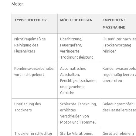
Motor.
TYPISCHER FEHLER
MÖGLICHE FOLGEN
EMPFOHLENE
MASSNAHME
Nicht regelmäßige
Überhitzung,
Flusenfilter nach j
Reinigung des
Feuergefahr,
Trockenvorgang
Flusenfilters
verringerte
reinigen
Trocknungsleistung
Kondenswasserbehälter
Automatisches
Kondenswasserbehä
wird nicht geleert
Abschalten,
regelmäßig leeren 
Feuchtigkeitsschäden,
überprüfen
unangenehme
Gerüche
Überladung des
Schlechte Trocknung,
Beladungsempfehl
Trockners
erhöhtes
des Herstellers bea
Verschleißen von
Motor und Trommel
Trockner in schlechter
Starke Vibrationen,
Gerät auf ebenem