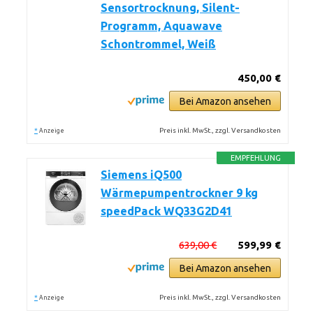
Sensortrocknung, Silent-
Programm, Aquawave
Schontrommel, Weiß
450,00 €
Bei Amazon ansehen
*
Preis inkl. MwSt., zzgl. Versandkosten
Anzeige
EMPFEHLUNG
Siemens iQ500
Wärmepumpentrockner 9 kg
speedPack WQ33G2D41
639,00 €
599,99 €
Bei Amazon ansehen
*
Preis inkl. MwSt., zzgl. Versandkosten
Anzeige