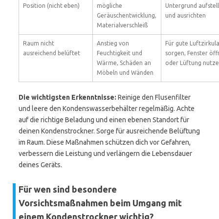
Position (nicht eben)
mögliche
Untergrund aufstel
Geräuschentwicklung,
und ausrichten
Materialverschleiß
Raum nicht
Anstieg von
Für gute Luftzirkul
ausreichend belüftet
Feuchtigkeit und
sorgen, Fenster öf
Wärme, Schäden an
oder Lüftung nutz
Möbeln und Wänden
Die wichtigsten Erkenntnisse:
Reinige den Flusenfilter
und leere den Kondenswasserbehälter regelmäßig. Achte
auf die richtige Beladung und einen ebenen Standort für
deinen Kondenstrockner. Sorge für ausreichende Belüftung
im Raum. Diese Maßnahmen schützen dich vor Gefahren,
verbessern die Leistung und verlängern die Lebensdauer
deines Geräts.
Für wen sind besondere
Vorsichtsmaßnahmen beim Umgang mit
einem Kondenstrockner wichtig?