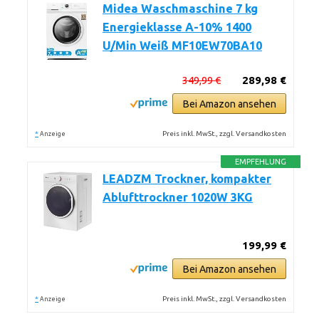
Midea Waschmaschine 7 kg
Energieklasse A-10% 1400
U/Min Weiß MF10EW70BA10
349,99 €
289,98 €
Bei Amazon ansehen
*
Preis inkl. MwSt., zzgl. Versandkosten
Anzeige
EMPFEHLUNG
LEADZM Trockner, kompakter
Ablufttrockner 1020W 3KG
199,99 €
Bei Amazon ansehen
*
Preis inkl. MwSt., zzgl. Versandkosten
Anzeige