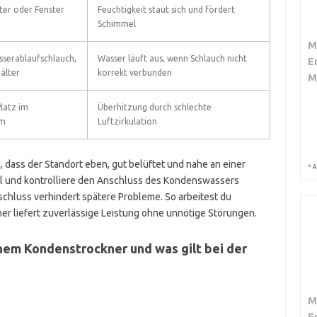
ter oder Fenster
Feuchtigkeit staut sich und fördert
Schimmel
M
serablaufschlauch,
Wasser läuft aus, wenn Schlauch nicht
E
älter
korrekt verbunden
M
latz im
Überhitzung durch schlechte
um
Luftzirkulation
 dass der Standort eben, gut belüftet und nahe an einer
*
A
l und kontrolliere den Anschluss des Kondenswassers
schluss verhindert spätere Probleme. So arbeitest du
er liefert zuverlässige Leistung ohne unnötige Störungen.
nem Kondenstrockner und was gilt bei der
M
E