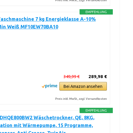
Preis inkl. MwSt., zzgl. Versandkosten
EMPFEHLUNG
aschmaschine 7 kg Energieklasse A-10%
Min Weiß MF10EW70BA10
349,99 €
289,98 €
Bei Amazon ansehen
Preis inkl. MwSt., zzgl. Versandkosten
EMPFEHLUNG
 DHQE800BW2 Wäschetrockner, QE, 8KG,
ation mit Wärmepumpe, 15 Programme,