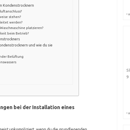
von Kondenstrocknern
luftanschluss?
*
A
weise stehen?
leitet werden?
 Waschmaschine platzieren?
keit beim Betrieb?
denstrockners
Kondenstrocknern und wie du sie
nder Belüftung
enswassers
S
9
gen bei der Installation eines
*
A
 meist unkompliziert, wenn du die grundlegenden