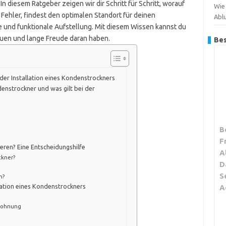
 diesem Ratgeber zeigen wir dir Schritt für Schritt, worauf
Wie 
Fehler, findest den optimalen Standort für deinen
Abl
e und funktionale Aufstellung. Mit diesem Wissen kannst du
auen und lange Freude daran haben.
Bes
der Installation eines Kondenstrockners
enstrockner und was gilt bei der
B
F
ieren? Eine Entscheidungshilfe
A
ckner?
D
S
h?
llation eines Kondenstrockners
A
Wohnung