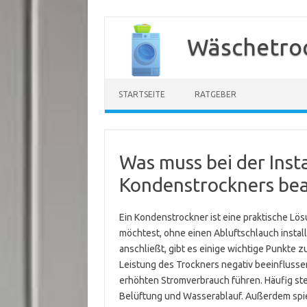
Zum
Inhalt
Wäschetroc
springen
STARTSEITE
RATGEBER
Was muss bei der Insta
Kondenstrockners be
Ein Kondenstrockner ist eine praktische L
möchtest, ohne einen Abluftschlauch instal
anschließt, gibt es einige wichtige Punkte zu
Leistung des Trockners negativ beeinfluss
erhöhten Stromverbrauch führen. Häufig stel
Belüftung und Wasserablauf. Außerdem spie