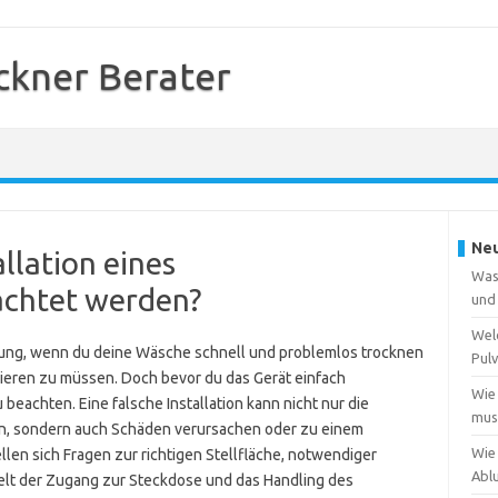
kner Berater
Neu
llation eines
Was
achtet werden?
und
Wel
ösung, wenn du deine Wäsche schnell und problemlos trocknen
Pulv
lieren zu müssen. Doch bevor du das Gerät einfach
Wie
 beachten. Eine falsche Installation kann nicht nur die
muss
en, sondern auch Schäden verursachen oder zu einem
Wie
len sich Fragen zur richtigen Stellfläche, notwendiger
Abl
lt der Zugang zur Steckdose und das Handling des