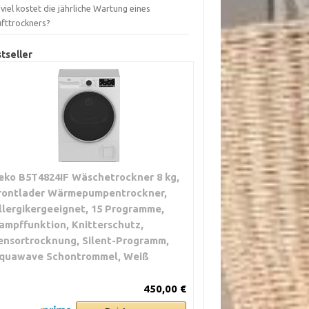
viel kostet die jährliche Wartung eines
ufttrockners?
tseller
eko B5T4824IF Wäschetrockner 8 kg,
rontlader Wärmepumpentrockner,
llergikergeeignet, 15 Programme,
ampffunktion, Knitterschutz,
ensortrocknung, Silent-Programm,
quawave Schontrommel, Weiß
450,00 €