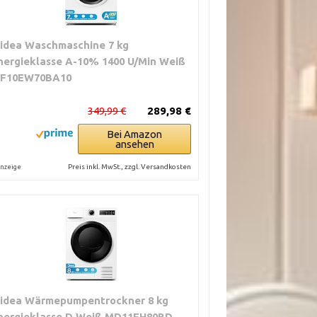
idea Waschmaschine 7 kg
nergieklasse A-10% 1400 U/Min Weiß
F10EW70BA10
349,99 €
289,98 €
Bei Amazon
ansehen
Preis inkl. MwSt., zzgl. Versandkosten
nzeige
idea Wärmepumpentrockner 8 kg
nergieklasse D Weiß MD11EH80BD