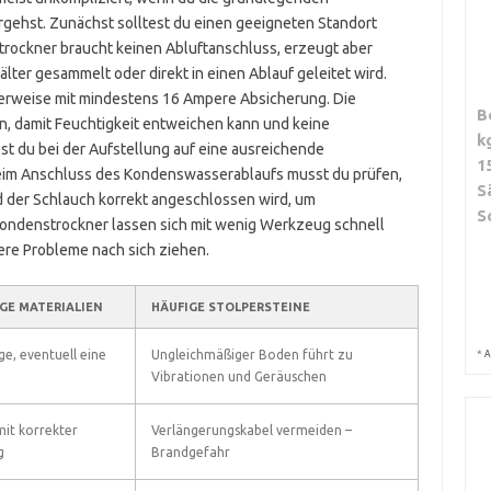
gehst. Zunächst solltest du einen geeigneten Standort
strockner braucht keinen Abluftanschluss, erzeugt aber
ter gesammelt oder direkt in einen Ablauf geleitet wird.
alerweise mit mindestens 16 Ampere Absicherung. Die
B
n, damit Feuchtigkeit entweichen kann und keine
k
t du bei der Aufstellung auf eine ausreichende
1
 Beim Anschluss des Kondenswasserablaufs musst du prüfen,
S
nd der Schlauch korrekt angeschlossen wird, um
S
ondenstrockner lassen sich mit wenig Werkzeug schnell
ßere Probleme nach sich ziehen.
E MATERIALIEN
HÄUFIGE STOLPERSTEINE
*
e, eventuell eine
Ungleichmäßiger Boden führt zu
A
Vibrationen und Geräuschen
it korrekter
Verlängerungskabel vermeiden –
g
Brandgefahr