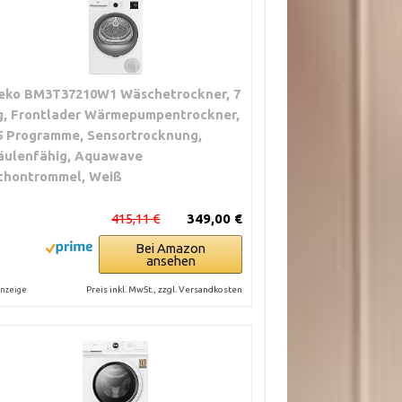
eko BM3T37210W1 Wäschetrockner, 7
g, Frontlader Wärmepumpentrockner,
5 Programme, Sensortrocknung,
äulenfähig, Aquawave
chontrommel, Weiß
415,11 €
349,00 €
Bei Amazon
ansehen
Preis inkl. MwSt., zzgl. Versandkosten
nzeige