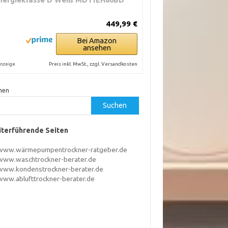
449,99 €
Bei Amazon
ansehen
Preis inkl. MwSt., zzgl. Versandkosten
nzeige
hen
Suchen
terführende Seiten
www.wärmepumpentrockner-ratgeber.de
www.waschtrockner-berater.de
www.kondenstrockner-berater.de
www.ablufttrockner-berater.de