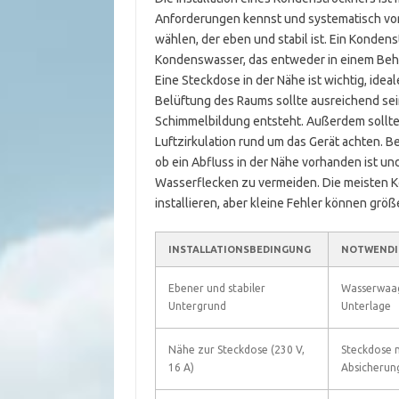
Anforderungen kennst und systematisch vor
wählen, der eben und stabil ist. Ein Konden
Kondenswasser, das entweder in einem Behäl
Eine Steckdose in der Nähe ist wichtig, ide
Belüftung des Raums sollte ausreichend sei
Schimmelbildung entsteht. Außerdem solltes
Luftzirkulation rund um das Gerät achten.
ob ein Abfluss in der Nähe vorhanden ist u
Wasserflecken zu vermeiden. Die meisten K
installieren, aber kleine Fehler können grö
INSTALLATIONSBEDINGUNG
NOTWENDIG
Ebener und stabiler
Wasserwaag
Untergrund
Unterlage
Nähe zur Steckdose (230 V,
Steckdose m
16 A)
Absicherun