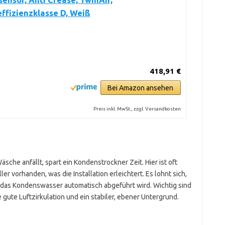
ensor, Anti Crease, TwinAir,
ffizienzklasse D, Weiß
418,91 €
Bei Amazon ansehen
Preis inkl. MwSt., zzgl. Versandkosten
äsche anfällt, spart ein Kondenstrockner Zeit. Hier ist oft
r vorhanden, was die Installation erleichtert. Es lohnt sich,
 das Kondenswasser automatisch abgeführt wird. Wichtig sind
 gute Luftzirkulation und ein stabiler, ebener Untergrund.