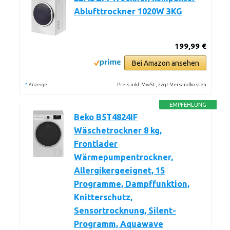
Ablufttrockner 1020W 3KG
199,99 €
Bei Amazon ansehen
*
Preis inkl. MwSt., zzgl. Versandkosten
Anzeige
EMPFEHLUNG
Beko B5T4824IF
Wäschetrockner 8 kg,
Frontlader
Wärmepumpentrockner,
Allergikergeeignet, 15
Programme, Dampffunktion,
Knitterschutz,
Sensortrocknung, Silent-
Programm, Aquawave