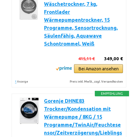
Wäschetrockner, 7 kg,
Frontlader
Wärmepumpentrockner, 15
Programme, Sensortrocknung,
Säulenfähig, Aquawave
Schontrommel, Weiß
415,11 €
349,00 €
Bei Amazon ansehen
*
Preis inkl. MwSt., zzgl. Versandkosten
Anzeige
EMPFEHLUNG
Gorenje DHNE83
Trockner/Kondensation mit
Wärmepumpe / 8KG / 15
Programme/TwinAir/Feuchtese
nsor/Zeitverzögerung/Lieblings