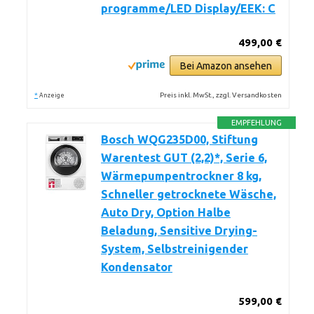
programme/LED Display/EEK: C
499,00 €
Bei Amazon ansehen
*
Preis inkl. MwSt., zzgl. Versandkosten
Anzeige
EMPFEHLUNG
Bosch WQG235D00, Stiftung
Warentest GUT (2,2)*, Serie 6,
Wärmepumpentrockner 8 kg,
Schneller getrocknete Wäsche,
Auto Dry, Option Halbe
Beladung, Sensitive Drying-
System, Selbstreinigender
Kondensator
599,00 €