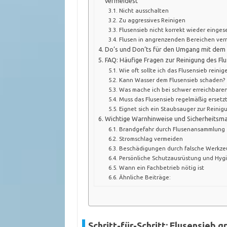
vermeidest
Nicht ausschalten
Zu aggressives Reinigen
Flusensieb nicht korrekt wieder einges
Flusen in angrenzenden Bereichen ver
Do’s und Don’ts für den Umgang mit dem 
FAQ: Häufige Fragen zur Reinigung des Fl
Wie oft sollte ich das Flusensieb reinig
Kann Wasser dem Flusensieb schaden?
Was mache ich bei schwer erreichbaren
Muss das Flusensieb regelmäßig ersetz
Eignet sich ein Staubsauger zur Reinig
Wichtige Warnhinweise und Sicherheits
Brandgefahr durch Flusenansammlung
Stromschlag vermeiden
Beschädigungen durch falsche Werkz
Persönliche Schutzausrüstung und Hyg
Wann ein Fachbetrieb nötig ist
Ähnliche Beiträge:
Schritt-für-Schritt: Flusensieb g