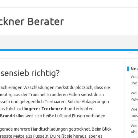
kner Berater
Neu
usensieb richtig?
Was
und
Nach einigen Waschladungen merkst du plötzlich, dass die
Wel
 muffig aus der Trommel. In anderen Fällen siehst du im
Pulv
Fusseln und gelegentlich Tierhaaren. Solche Ablagerungen
Das führt zu
längerer Trockenzeit
und erhöhten
Wie
Brandrisiko
, weil sich heiße Luft und Flusen verbinden.
muss
Wie
ast gerade mehrere Handtuchladungen getrocknet. Beim Blick
Abl
esste Matte aus Fusseln. Du reißt sie heraus, aber es