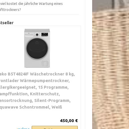
viel kostet die jährliche Wartung eines
ufttrockners?
tseller
eko B5T4824IF Wäschetrockner 8 kg,
rontlader Wärmepumpentrockner,
llergikergeeignet, 15 Programme,
ampffunktion, Knitterschutz,
ensortrocknung, Silent-Programm,
quawave Schontrommel, Weiß
450,00 €