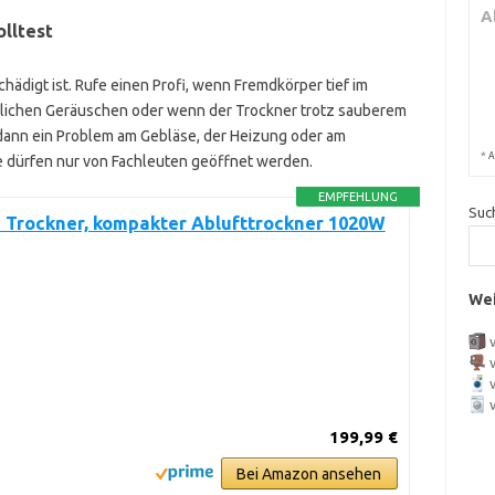
A
lltest
hädigt ist. Rufe einen Profi, wenn Fremdkörper tief im
lichen Geräuschen oder wenn der Trockner trotz sauberem
t dann ein Problem am Gebläse, der Heizung oder am
*
A
e dürfen nur von Fachleuten geöffnet werden.
EMPFEHLUNG
Suc
Trockner, kompakter Ablufttrockner 1020W
Wei
199,99 €
Bei Amazon ansehen