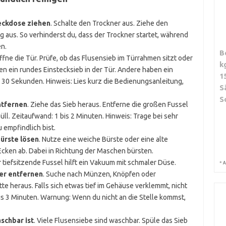
teckdose ziehen
. Schalte den Trockner aus. Ziehe den
g aus. So verhinderst du, dass der Trockner startet, während
n.
B
Öffne die Tür. Prüfe, ob das Flusensieb im Türrahmen sitzt oder
k
n ein rundes Einstecksieb in der Tür. Andere haben ein
1
 30 Sekunden. Hinweis: Lies kurz die Bedienungsanleitung,
S
S
ntfernen
. Ziehe das Sieb heraus. Entferne die großen Fussel
üll. Zeitaufwand: 1 bis 2 Minuten. Hinweis: Trage bei sehr
 empfindlich bist.
Bürste lösen
. Nutze eine weiche Bürste oder eine alte
cken ab. Dabei in Richtung der Maschen bürsten.
r tiefsitzende Fussel hilft ein Vakuum mit schmaler Düse.
*
A
per entfernen
. Suche nach Münzen, Knöpfen oder
te heraus. Falls sich etwas tief im Gehäuse verklemmt, nicht
is 3 Minuten. Warnung: Wenn du nicht an die Stelle kommst,
schbar ist
. Viele Flusensiebe sind waschbar. Spüle das Sieb