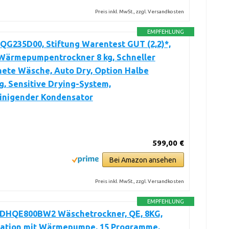
Preis inkl. MwSt., zzgl. Versandkosten
EMPFEHLUNG
QG235D00, Stiftung Warentest GUT (2,2)*,
 Wärmepumpentrockner 8 kg, Schneller
nete Wäsche, Auto Dry, Option Halbe
, Sensitive Drying-System,
einigender Kondensator
599,00 €
Bei Amazon ansehen
Preis inkl. MwSt., zzgl. Versandkosten
EMPFEHLUNG
 DHQE800BW2 Wäschetrockner, QE, 8KG,
ation mit Wärmepumpe, 15 Programme,