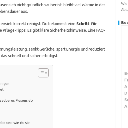
Wie 
sensieb nicht gründlich sauber ist, bleibt viel Wärme in der
Abl
Lebensdauer aus.
Bes
usensieb korrekt reinigst. Du bekommst eine
Schritt-für-
 Pflege-Tipps. Es gibt klare Sicherheitshinweise. Eine FAQ-
nungsleistung, senkt Gerüche, spart Energie und reduziert
u das schnell und sicher erledigst.
B
F
inigen
A
est
D
S
 sauberes Flusensieb
A
ebs und wie du sie