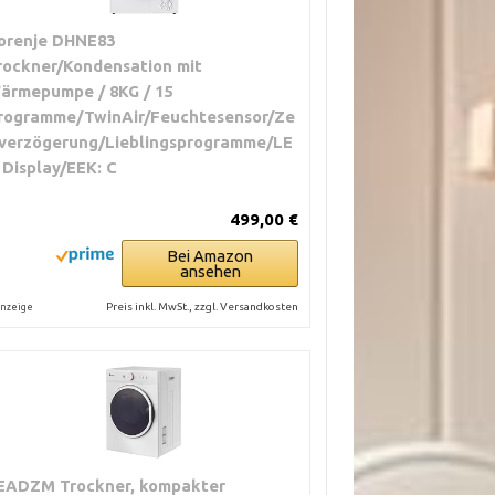
orenje DHNE83
rockner/Kondensation mit
ärmepumpe / 8KG / 15
rogramme/TwinAir/Feuchtesensor/Ze
tverzögerung/Lieblingsprogramme/LE
 Display/EEK: C
499,00 €
Bei Amazon
ansehen
Preis inkl. MwSt., zzgl. Versandkosten
nzeige
EADZM Trockner, kompakter