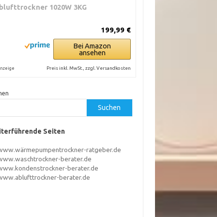
blufttrockner 1020W 3KG
199,99 €
Bei Amazon
ansehen
Preis inkl. MwSt., zzgl. Versandkosten
nzeige
hen
Suchen
terführende Seiten
www.wärmepumpentrockner-ratgeber.de
www.waschtrockner-berater.de
www.kondenstrockner-berater.de
www.ablufttrockner-berater.de