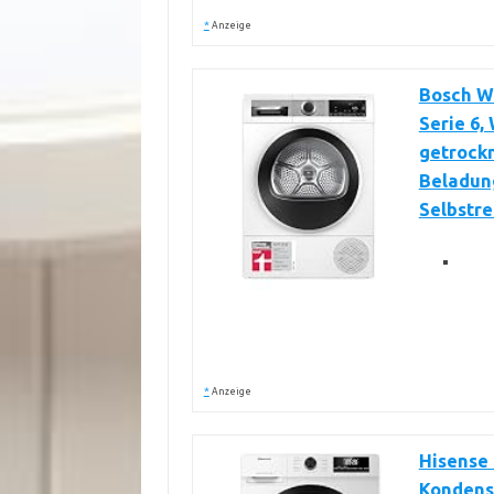
*
Anzeige
Bosch W
Serie 6,
getrock
Beladung
Selbstr
*
Anzeige
Hisense
Kondens