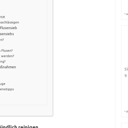
*
A
etzt
nachlässigen
Flusensieb
usensiebs
en?
 Flusen?
t werden?
ung?
maßnahmen
S
9
euge
ienetipps
*
A
ründlich reinigen