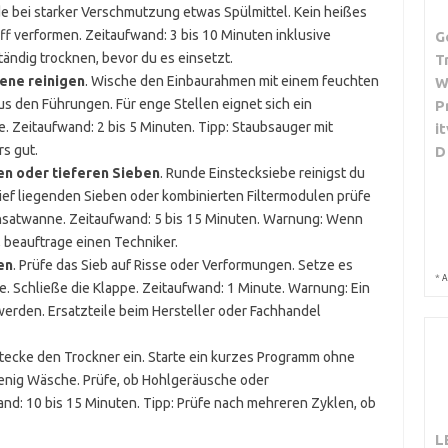
 bei starker Verschmutzung etwas Spülmittel. Kein heißes
f verformen. Zeitaufwand: 3 bis 10 Minuten inklusive
G
tändig trocknen, bevor du es einsetzt.
T
iene reinigen
. Wische den Einbaurahmen mit einem feuchten
W
us den Führungen. Für enge Stellen eignet sich ein
P
. Zeitaufwand: 2 bis 5 Minuten. Tipp: Staubsauger mit
i
s gut.
D
en oder tieferen Sieben
. Runde Einstecksiebe reinigst du
tief liegenden Sieben oder kombinierten Filtermodulen prüfe
satwanne. Zeitaufwand: 5 bis 15 Minuten. Warnung: Wenn
 beauftrage einen Techniker.
en
. Prüfe das Sieb auf Risse oder Verformungen. Setze es
*
A
te. Schließe die Klappe. Zeitaufwand: 1 Minute. Warnung: Ein
werden. Ersatzteile beim Hersteller oder Fachhandel
Stecke den Trockner ein. Starte ein kurzes Programm ohne
nig Wäsche. Prüfe, ob Hohlgeräusche oder
nd: 10 bis 15 Minuten. Tipp: Prüfe nach mehreren Zyklen, ob
L