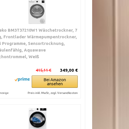
eko BM3T37210W1 Wäschetrockner, 7
g, Frontlader Wärmepumpentrockner,
5 Programme, Sensortrocknung,
äulenfähig, Aquawave
chontrommel, Weiß
415,11 €
349,00 €
Bei Amazon
ansehen
Preis inkl. MwSt., zzgl. Versandkosten
nzeige