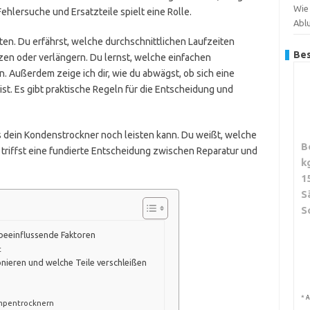
Wie 
ehlersuche und Ersatzteile spielt eine Rolle.
Abl
ten. Du erfährst, welche durchschnittlichen Laufzeiten
Bes
zen oder verlängern. Du lernst, welche einfachen
Außerdem zeige ich dir, wie du abwägst, ob sich eine
ist. Es gibt praktische Regeln für die Entscheidung und
 dein Kondenstrockner noch leisten kann. Du weißt, welche
B
riffst eine fundierte Entscheidung zwischen Reparatur und
k
1
S
S
eeinflussende Faktoren
t
nieren und welche Teile verschleißen
*
A
mpentrocknern