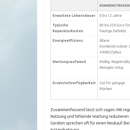
KONDENSTROCKN
Erwartete Lebensdauer
8 bis 12 Jahre
Typische
80 bis 250 Euro fü
Reparaturkosten
häufige Defekte
Energieeffizienz
Ältere
Kondenstrockner 2
4 kWh/Zyklus
Wartungsaufwand
Mäßig. Regelmäßi
Reinigen nötig
Ersatzteilverfügbarkeit
Gut für gängige
Marken
Zusammenfassend lässt sich sagen: Mit rege
Nutzung und fehlende Wartung reduzieren d
Geräten sprechen oft für einen Neukauf. Bei
Instandsetzung.