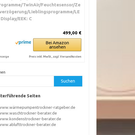
rogramme/TwinAir/Feuchtesensor/Ze
tverzögerung/Lieblingsprogramme/LE
 Display/EEK: C
499,00 €
Bei Amazon
ansehen
Preis inkl. MwSt., zzgl. Versandkosten
nzeige
hen
Suchen
terführende Seiten
www.wärmepumpentrockner-ratgeber.de
www.waschtrockner-berater.de
www.kondenstrockner-berater.de
www.ablufttrockner-berater.de