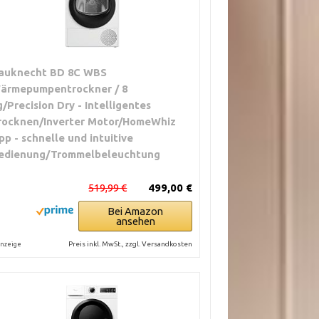
auknecht BD 8C WBS
ärmepumpentrockner / 8
g/Precision Dry - Intelligentes
rocknen/Inverter Motor/HomeWhiz
pp - schnelle und intuitive
edienung/Trommelbeleuchtung
519,99 €
499,00 €
Bei Amazon
ansehen
Preis inkl. MwSt., zzgl. Versandkosten
nzeige