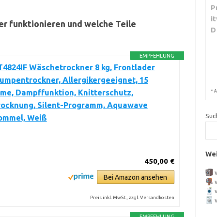
P
i
r funktionieren und welche Teile
D
EMPFEHLUNG
4824IF Wäschetrockner 8 kg, Frontlader
mpentrockner, Allergikergeeignet, 15
*
me, Dampffunktion, Knitterschutz,
A
rocknung, Silent-Programm, Aquawave
Suc
ommel, Weiß
Wei
450,00 €
Bei Amazon ansehen
Preis inkl. MwSt., zzgl. Versandkosten
EMPFEHLUNG