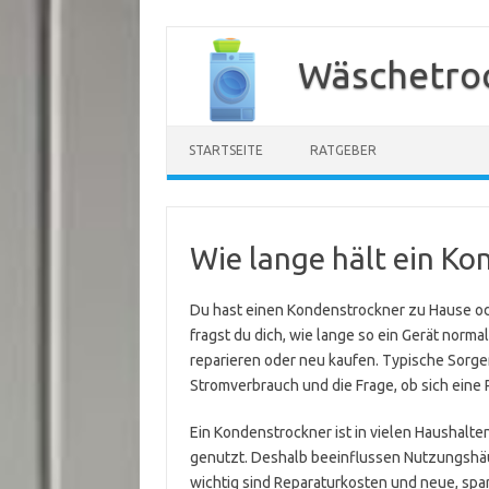
Zum
Inhalt
Wäschetroc
springen
STARTSEITE
RATGEBER
Wie lange hält ein Ko
Du hast einen Kondenstrockner zu Hause ode
fragst du dich, wie lange so ein Gerät norma
reparieren oder neu kaufen. Typische Sorgen
Stromverbrauch und die Frage, ob sich eine 
Ein Kondenstrockner ist in vielen Haushalte
genutzt. Deshalb beeinflussen Nutzungshäu
wichtig sind Reparaturkosten und neue, spa