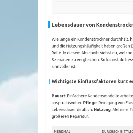
Lebensdauer von Kondenstrockn
Wie lange ein Kondenstrockner durchhält, hä
und die Nutzungshäufigkeit haben großen Ei
Rolle. In diesem Abschnitt siehst du, welche 
Szenarien zu vergleichen. So kannst du bes
sinnvoller ist.
Wichtigste Einflussfaktoren kurz e
Bauart
: Einfachere Kondensmodelle arbeite
anspruchsvoller.
Pflege
: Reinigung von Flu
Lebensdauer deutlich.
Nutzung
: Mehrere T
größeren Reparatur.
MERKMAL
DURCHSCHNITTLI