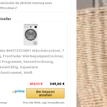
viel kostet die jährliche Wartung eines
ufttrockners?
tseller
eko BM3T37210W1 Wäschetrockner, 7
g, Frontlader Wärmepumpentrockner,
5 Programme, Sensortrocknung,
äulenfähig, Aquawave
chontrommel, Weiß
415,11 €
349,00 €
Bei Amazon
ansehen
Preis inkl. MwSt., zzgl. Versandkosten
nzeige