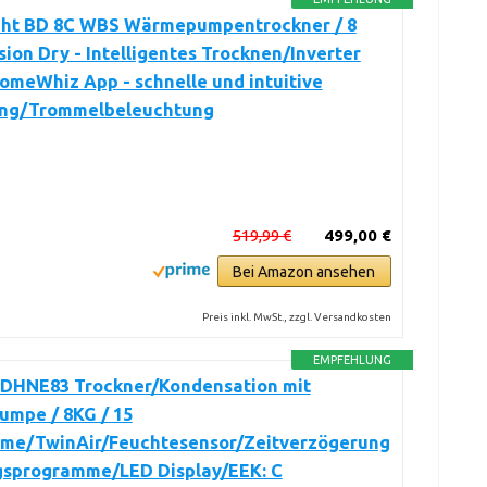
ht BD 8C WBS Wärmepumpentrockner / 8
sion Dry - Intelligentes Trocknen/Inverter
meWhiz App - schnelle und intuitive
ng/Trommelbeleuchtung
519,99 €
499,00 €
Bei Amazon ansehen
Preis inkl. MwSt., zzgl. Versandkosten
EMPFEHLUNG
 DHNE83 Trockner/Kondensation mit
mpe / 8KG / 15
me/TwinAir/Feuchtesensor/Zeitverzögerung
ngsprogramme/LED Display/EEK: C