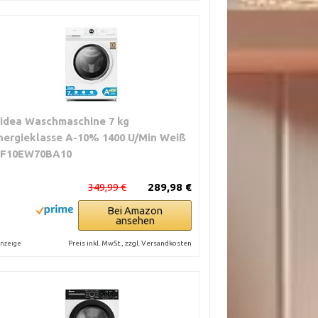
idea Waschmaschine 7 kg
nergieklasse A-10% 1400 U/Min Weiß
F10EW70BA10
349,99 €
289,98 €
Bei Amazon
ansehen
Preis inkl. MwSt., zzgl. Versandkosten
nzeige