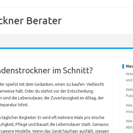
kner Berater
Neu
ndenstrockner im Schnitt?
Was
und
r spielst mit dem Gedanken, einen zu kaufen. Vielleicht
Wel
lerweise hält. Oder du stehst vor der Entscheidung:
Pulv
 sind die Lebensdauer, die Zuverlässigkeit im Alltag, der
Reparatur lohnt.
Wie
muss
n täglicher Begleiter. Er wird oft mehrere Male pro Woche
Wie
figkeit, Pflege und Bauart die Lebensdauer stark. Genauso
Abl
rsamere Modelle. Wenn das Gerät häufiger ausfällt, steigen