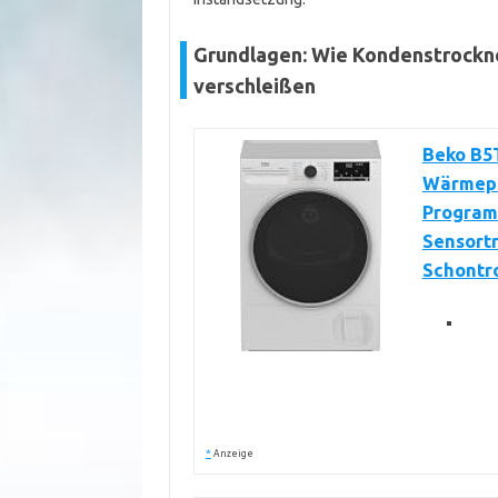
Grundlagen: Wie Kondenstrockne
verschleißen
Beko B5T
Wärmepu
Program
Sensort
Schontr
*
Anzeige