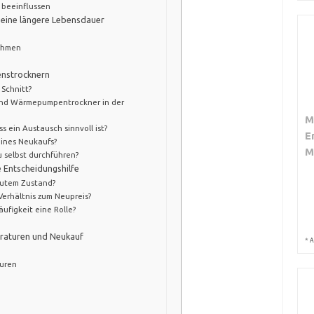
 beeinflussen
 eine längere Lebensdauer
nahmen
enstrocknern
 Schnitt?
und Wärmepumpentrockner in der
M
 ein Austausch sinnvoll ist?
E
eines Neukaufs?
M
 selbst durchführen?
e Entscheidungshilfe
 gutem Zustand?
Verhältnis zum Neupreis?
ufigkeit eine Rolle?
raturen und Neukauf
*
A
uren