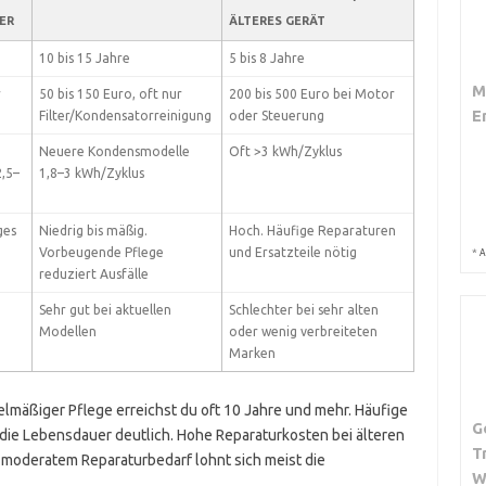
ER
ÄLTERES GERÄT
10 bis 15 Jahre
5 bis 8 Jahre
M
r
50 bis 150 Euro, oft nur
200 bis 500 Euro bei Motor
E
Filter/Kondensatorreinigung
oder Steuerung
Neuere Kondensmodelle
Oft >3 kWh/Zyklus
,5–
1,8–3 kWh/Zyklus
ges
Niedrig bis mäßig.
Hoch. Häufige Reparaturen
Vorbeugende Pflege
und Ersatzteile nötig
*
A
reduziert Ausfälle
Sehr gut bei aktuellen
Schlechter bei sehr alten
Modellen
oder wenig verbreiteten
Marken
lmäßiger Pflege erreichst du oft 10 Jahre und mehr. Häufige
G
ie Lebensdauer deutlich. Hohe Reparaturkosten bei älteren
T
 moderatem Reparaturbedarf lohnt sich meist die
W