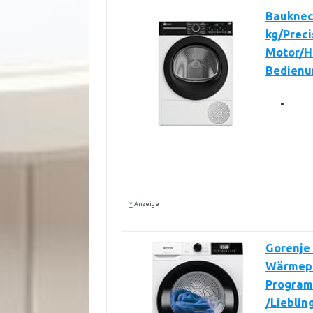
Bauknec
kg/Preci
Motor/Ho
Bedienu
*
Anzeige
Gorenje
Wärmepu
Program
/Liebli