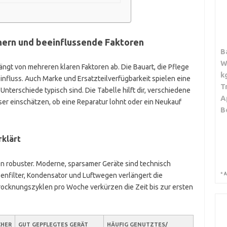
ern und beeinflussende Faktoren
B
W
ngt von mehreren klaren Faktoren ab. Die Bauart, die Pflege
k
nfluss. Auch Marke und Ersatzteilverfügbarkeit spielen eine
T
Unterschiede typisch sind. Die Tabelle hilft dir, verschiedene
A
ser einschätzen, ob eine Reparatur lohnt oder ein Neukauf
B
rklärt
n robuster. Moderne, sparsamer Geräte sind technisch
*
A
senfilter, Kondensator und Luftwegen verlängert die
rocknungszyklen pro Woche verkürzen die Zeit bis zur ersten
CHER
GUT GEPFLEGTES GERÄT
HÄUFIG GENUTZTES/