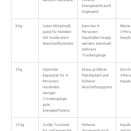
Energieverbrauch
insgesamt
8 kg
Gutes Mittelmaß,
Kann bei 4-
Kleine
passt für Familien
Personen-
3-Per
mit moderatem
Haushalten knapp
Haush
Waschaufkommen
werden, eventuell
mehrere
Trockengänge
9 kg
Optimale
Etwas größerer
Durchs
Kapazität für 4-
Platzbedarf und
4-Per
Personen-
höherer
Haush
Haushalte,
Anschaffungspreis
weniger
Trockengänge,
gute
Energieeffizienz
10 kg
Große Trommel
Höherer
Hausha
für umfangreiche
Stromverbrauch
viel W