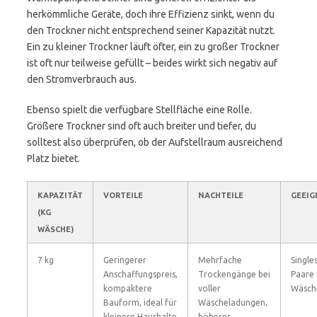
herkömmliche Geräte, doch ihre Effizienz sinkt, wenn du
den Trockner nicht entsprechend seiner Kapazität nutzt.
Ein zu kleiner Trockner läuft öfter, ein zu großer Trockner
ist oft nur teilweise gefüllt – beides wirkt sich negativ auf
den Stromverbrauch aus.
Ebenso spielt die verfügbare Stellfläche eine Rolle.
Größere Trockner sind oft auch breiter und tiefer, du
solltest also überprüfen, ob der Aufstellraum ausreichend
Platz bietet.
KAPAZITÄT
VORTEILE
NACHTEILE
GEEIG
(KG
WÄSCHE)
7 kg
Geringerer
Mehrfache
Single
Anschaffungspreis,
Trockengänge bei
Paare 
kompaktere
voller
Wäsch
Bauform, ideal für
Wäscheladungen,
kleinere Haushalte
höherer