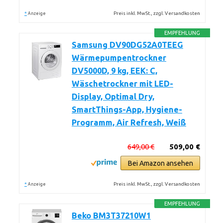
*
Preis inkl. MwSt., zzgl. Versandkosten
Anzeige
EMPFEHLUNG
Samsung DV90DG52A0TEEG
Wärmepumpentrockner
DV5000D, 9 kg, EEK: C,
Wäschetrockner mit LED-
Display, Optimal Dry,
SmartThings-App, Hygiene-
Programm, Air Refresh, Weiß
649,00 €
509,00 €
Bei Amazon ansehen
*
Preis inkl. MwSt., zzgl. Versandkosten
Anzeige
EMPFEHLUNG
Beko BM3T37210W1