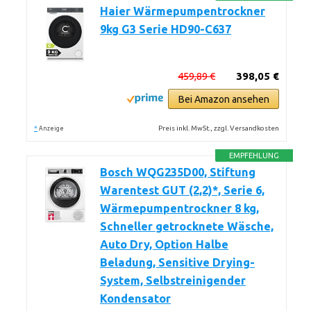
Haier Wärmepumpentrockner
9kg G3 Serie HD90-C637
459,89 €
398,05 €
Bei Amazon ansehen
*
Preis inkl. MwSt., zzgl. Versandkosten
Anzeige
EMPFEHLUNG
Bosch WQG235D00, Stiftung
Warentest GUT (2,2)*, Serie 6,
Wärmepumpentrockner 8 kg,
Schneller getrocknete Wäsche,
Auto Dry, Option Halbe
Beladung, Sensitive Drying-
System, Selbstreinigender
Kondensator