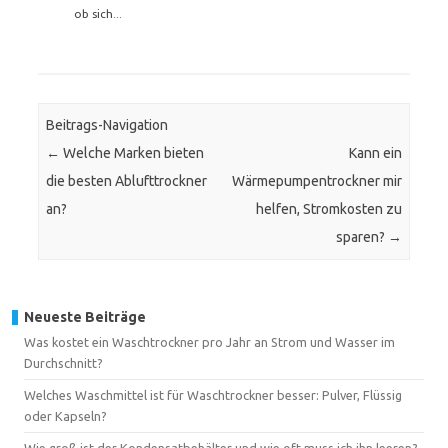
ob sich...
Beitrags-Navigation
←
Welche Marken bieten
Kann ein
die besten Ablufttrockner
Wärmepumpentrockner mir
an?
helfen, Stromkosten zu
sparen?
→
Neueste Beiträge
Was kostet ein Waschtrockner pro Jahr an Strom und Wasser im
Durchschnitt?
Welches Waschmittel ist für Waschtrockner besser: Pulver, Flüssig
oder Kapseln?
Wie groß ist der Kondensatbehälter und wie oft muss ich ihn leeren?