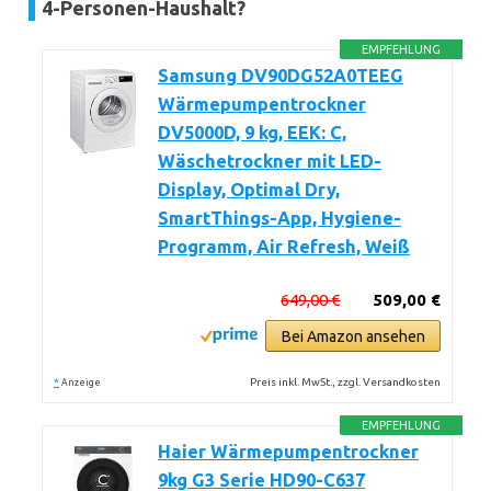
4-Personen-Haushalt?
EMPFEHLUNG
Samsung DV90DG52A0TEEG
Wärmepumpentrockner
DV5000D, 9 kg, EEK: C,
Wäschetrockner mit LED-
Display, Optimal Dry,
SmartThings-App, Hygiene-
Programm, Air Refresh, Weiß
649,00 €
509,00 €
Bei Amazon ansehen
*
Preis inkl. MwSt., zzgl. Versandkosten
Anzeige
EMPFEHLUNG
Haier Wärmepumpentrockner
9kg G3 Serie HD90-C637