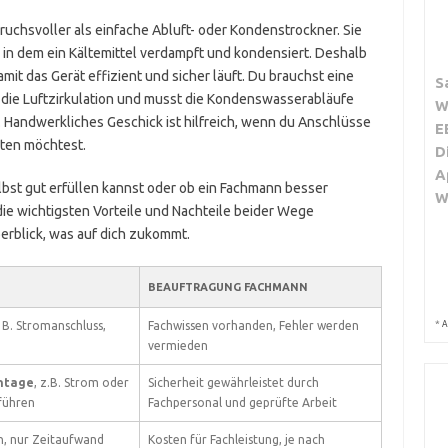
chsvoller als einfache Abluft- oder Kondenstrockner. Sie
 in dem ein Kältemittel verdampft und kondensiert. Deshalb
it das Gerät effizient und sicher läuft. Du brauchst eine
S
 die Luftzirkulation und musst die Kondenswasserabläufe
W
 Handwerkliches Geschick ist hilfreich, wenn du Anschlüsse
E
hten möchtest.
D
A
lbst gut erfüllen kannst oder ob ein Fachmann besser
W
r die wichtigsten Vorteile und Nachteile beider Wege
rblick, was auf dich zukommt.
BEAUFTRAGUNG FACHMANN
*
 B. Stromanschluss,
Fachwissen vorhanden, Fehler werden
A
vermieden
ontage
, z.B. Strom oder
Sicherheit gewährleistet durch
führen
Fachpersonal und geprüfte Arbeit
n, nur Zeitaufwand
Kosten für Fachleistung, je nach