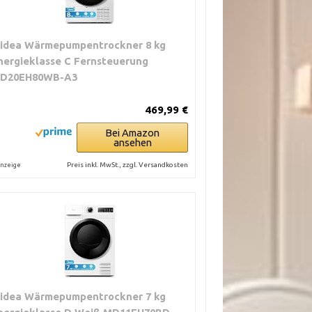
idea Wärmepumpentrockner 8 kg
nergieklasse C Fernsteuerung
D20EH80WB-A3
469,99 €
Bei Amazon
ansehen
Preis inkl. MwSt., zzgl. Versandkosten
nzeige
idea Wärmepumpentrockner 7 kg