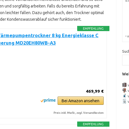
E
n und sorgfältig arbeiten. Falls du bereits Erfahrung mit
tion leichter fallen. Dazu gehört auch, den Trockner optimal
d der Kondenswasserablauf sicher funktioniert.
EMPFEHLUNG
ärmepumpentrockner 8 kg Energieklasse C
*
A
uerung MD20EH80WB-A3
Suc
Wei
469,99 €
Bei Amazon ansehen
Preis inkl. MwSt., zzgl. Versandkosten
EMPFEHLUNG