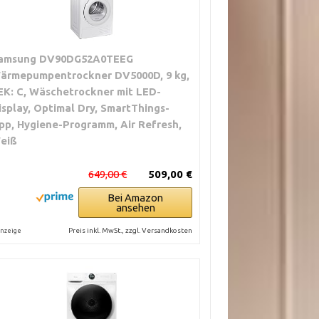
amsung DV90DG52A0TEEG
ärmepumpentrockner DV5000D, 9 kg,
EK: C, Wäschetrockner mit LED-
isplay, Optimal Dry, SmartThings-
pp, Hygiene-Programm, Air Refresh,
eiß
649,00 €
509,00 €
Bei Amazon
ansehen
Preis inkl. MwSt., zzgl. Versandkosten
nzeige