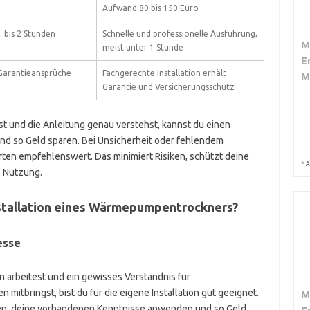
Aufwand 80 bis 150 Euro
 bis 2 Stunden
Schnelle und professionelle Ausführung,
M
meist unter 1 Stunde
E
 Garantieansprüche
Fachgerechte Installation erhält
M
Garantie und Versicherungsschutz
ist und die Anleitung genau verstehst, kannst du einen
nd so Geld sparen. Bei Unsicherheit oder fehlendem
rten empfehlenswert. Das minimiert Risiken, schützt deine
*
A
e Nutzung.
nstallation eines Wärmepumpentrockners?
esse
 arbeitest und ein gewisses Verständnis für
 mitbringst, bist du für die eigene Installation gut geeignet.
M
sen, deine vorhandenen Kenntnisse anwenden und so Geld