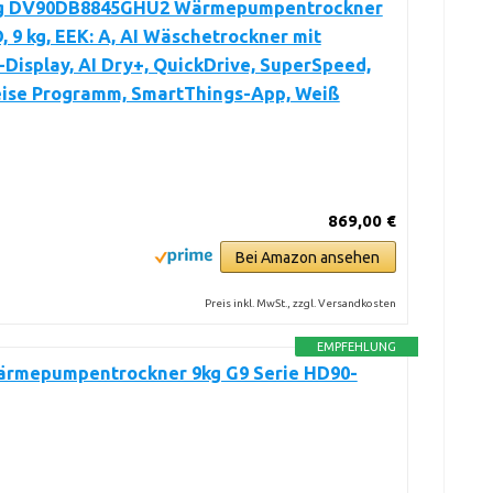
g DV90DB8845GHU2 Wärmepumpentrockner
 9 kg, EEK: A, AI Wäschetrockner mit
-Display, AI Dry+, QuickDrive, SuperSpeed,
eise Programm, SmartThings-App, Weiß
869,00 €
Bei Amazon ansehen
Preis inkl. MwSt., zzgl. Versandkosten
EMPFEHLUNG
ärmepumpentrockner 9kg G9 Serie HD90-