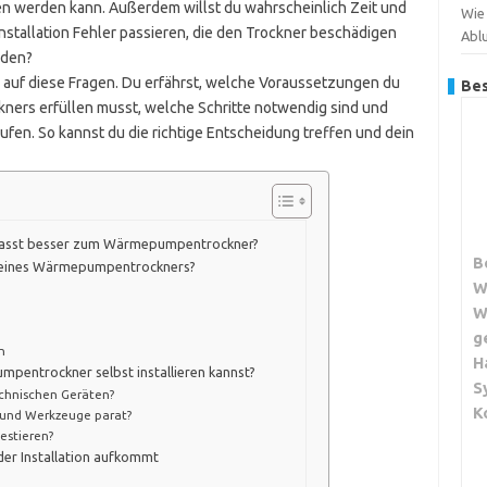
eben werden kann. Außerdem willst du wahrscheinlich Zeit und
Wie 
nstallation Fehler passieren, die den Trockner beschädigen
Abl
rden?
n auf diese Fragen. Du erfährst, welche Voraussetzungen du
Bes
kners erfüllen musst, welche Schritte notwendig sind und
 rufen. So kannst du die richtige Entscheidung treffen und dein
 passt besser zum Wärmepumpentrockner?
B
ion eines Wärmepumpentrockners?
W
W
g
n
H
pentrockner selbst installieren kannst?
S
echnischen Geräten?
K
 und Werkzeuge parat?
vestieren?
 der Installation aufkommt