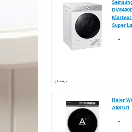
Samsun
DV8400D,
Klartext
Super L
*
Anzeige
Haier W
A687U1