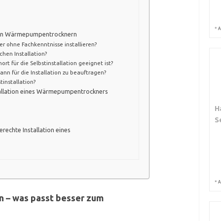
*
A
n von Wärmepumpentrocknern
 ohne Fachkenntnisse installieren?
chen Installation?
rt für die Selbstinstallation geeignet ist?
nn für die Installation zu beauftragen?
tinstallation?
stallation eines Wärmepumpentrockners
H
S
erechte Installation eines
*
A
n – was passt besser zum