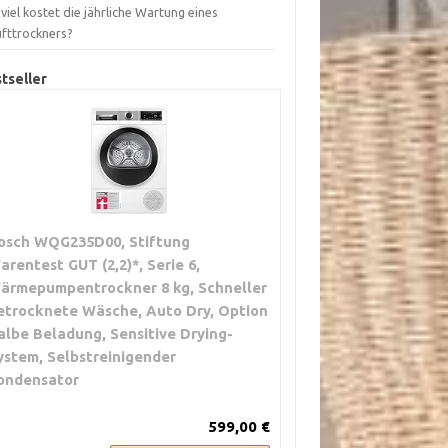
viel kostet die jährliche Wartung eines
ufttrockners?
tseller
osch WQG235D00, Stiftung
arentest GUT (2,2)*, Serie 6,
ärmepumpentrockner 8 kg, Schneller
etrocknete Wäsche, Auto Dry, Option
albe Beladung, Sensitive Drying-
ystem, Selbstreinigender
ondensator
599,00 €