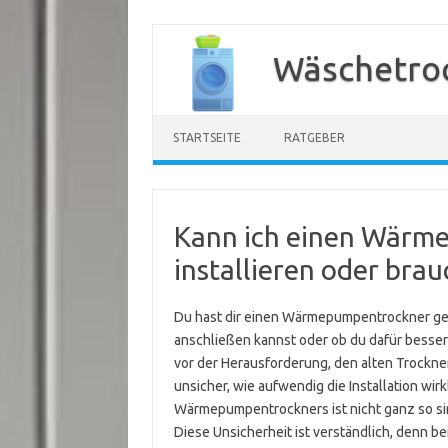
Zum
Inhalt
Wäschetroc
springen
STARTSEITE
RATGEBER
Kann ich einen Wärm
installieren oder bra
Du hast dir einen Wärmepumpentrockner gekau
anschließen kannst oder ob du dafür besser
vor der Herausforderung, den alten Trockne
unsicher, wie aufwendig die Installation wir
Wärmepumpentrockners ist nicht ganz so sim
Diese Unsicherheit ist verständlich, denn b