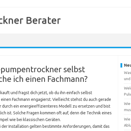
kner Berater
Neu
epumpentrockner selbst
Was
uche ich einen Fachmann?
und
Wel
ft und fragst dich jetzt, ob du ihn einfach selbst
Pulv
 einen Fachmann engagierst. Vielleicht stehst du auch gerade
Wie
r durch ein energieeffizienteres Modell zu ersetzen und bist
muss
klich ist. Solche Fragen kommen oft auf, denn die Technik eines
Wie
pel wie bei klassischen Geräten.
Abl
ei der Installation gelten bestimmte Anforderungen, damit das