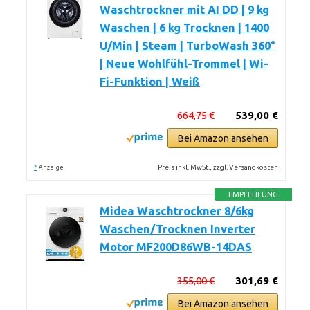
Waschtrockner mit AI DD | 9 kg
Waschen | 6 kg Trocknen | 1400
U/Min | Steam | TurboWash 360°
| Neue Wohlfühl-Trommel | Wi-
Fi-Funktion | Weiß
664,75 €
539,00 €
Bei Amazon ansehen
*
Preis inkl. MwSt., zzgl. Versandkosten
Anzeige
EMPFEHLUNG
Midea Waschtrockner 8/6kg
Waschen/Trocknen Inverter
Motor MF200D86WB-14DAS
355,00 €
301,69 €
Bei Amazon ansehen