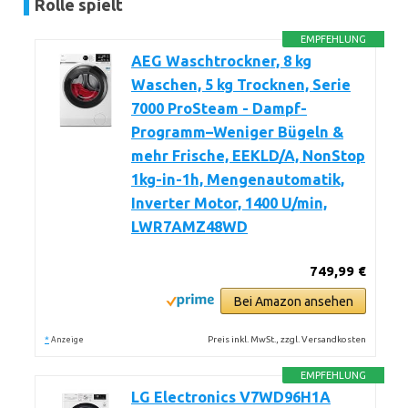
Rolle spielt
EMPFEHLUNG
AEG Waschtrockner, 8 kg
Waschen, 5 kg Trocknen, Serie
7000 ProSteam - Dampf-
Programm–Weniger Bügeln &
mehr Frische, EEKLD/A, NonStop
1kg-in-1h, Mengenautomatik,
Inverter Motor, 1400 U/min,
LWR7AMZ48WD
749,99 €
Bei Amazon ansehen
*
Preis inkl. MwSt., zzgl. Versandkosten
Anzeige
EMPFEHLUNG
LG Electronics V7WD96H1A