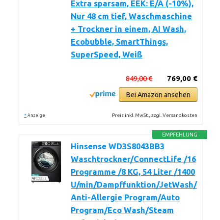
Extra sparsam, EEK: E/A (-10%),
Nur 48 cm tief, Waschmaschine
+ Trockner in einem, AI Wash,
Ecobubble, SmartThings,
SuperSpeed, Weiß
849,00 €
769,00 €
Bei Amazon ansehen
*
Preis inkl. MwSt., zzgl. Versandkosten
Anzeige
EMPFEHLUNG
Hinsense WD3S8043BB3
Waschtrockner/ConnectLife /16
Programme /8 KG, 54 Liter /1400
U/min/Dampffunktion/JetWash/
Anti-Allergie Program/Auto
Program/Eco Wash/Steam