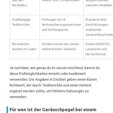
(dB) des
Wasch- und Trockenzyklen
Vergleichbarkeit
Herstellers
zwischen Modellen
Unabhängige
Prüfungen durch
Praxiserprobte
Testberichte
Verbraucherorganisationen
Einschätzungen,
und Fachmagazine
realistische
Geräuschbeschreib
Persönlicher
Direktes Hören des Geräts
Echtes Gefühl für
Hörtest im Laden
während eines Testlaufs
Lautstärke und
Nervpotenzial
Je nachdem, wie genau du es wissen möchtest, kannst du
diese Prüfmöglichkeiten einzeln oder kombiniert
verwenden. Die Angaben in Dezibel geben einen klaren
Richtwert, der durch Testberichte und einen Hörtest
ergänzt werden sollte, um Fehleinschätzungen zu
vermeiden.
Für wen ist der Geräuschpegel bei einem