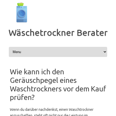
Zum
Inhalt
springen
Wäschetrockner Berater
Wie kann ich den
Geräuschpegel eines
Waschtrockners vor dem Kauf
prüfen?
Wenn du darüber nachdenkst, einen Waschtrockner
anzuschaffen, steht oft nicht nur die Leistung im