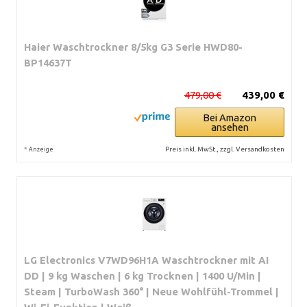
Haier Waschtrockner 8/5kg G3 Serie HWD80-
BP14637T
479,00 €
439,00 €
Bei Amazon
ansehen
*
Preis inkl. MwSt., zzgl. Versandkosten
Anzeige
LG Electronics V7WD96H1A Waschtrockner mit AI
DD | 9 kg Waschen | 6 kg Trocknen | 1400 U/Min |
Steam | TurboWash 360° | Neue Wohlfühl-Trommel |