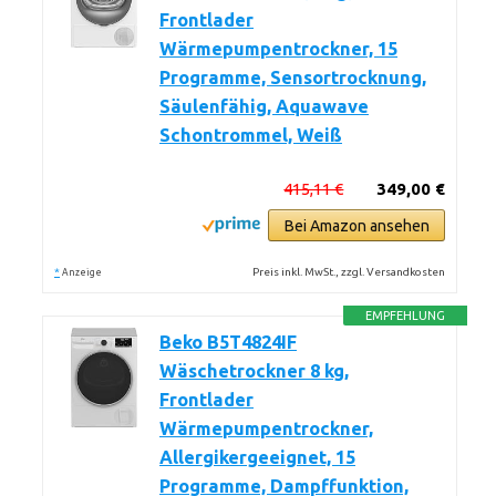
Frontlader
Wärmepumpentrockner, 15
Programme, Sensortrocknung,
Säulenfähig, Aquawave
Schontrommel, Weiß
415,11 €
349,00 €
Bei Amazon ansehen
*
Preis inkl. MwSt., zzgl. Versandkosten
Anzeige
EMPFEHLUNG
Beko B5T4824IF
Wäschetrockner 8 kg,
Frontlader
Wärmepumpentrockner,
Allergikergeeignet, 15
Programme, Dampffunktion,