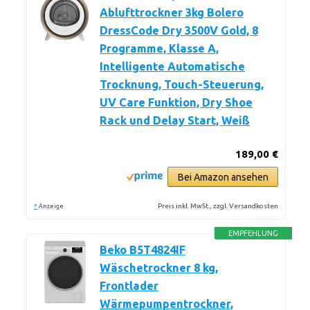
Ablufttrockner 3kg Bolero
DressCode Dry 3500V Gold, 8
Programme, Klasse A,
Intelligente Automatische
Trocknung, Touch-Steuerung,
UV Care Funktion, Dry Shoe
Rack und Delay Start, Weiß
189,00 €
Bei Amazon ansehen
*
Preis inkl. MwSt., zzgl. Versandkosten
Anzeige
EMPFEHLUNG
Beko B5T4824IF
Wäschetrockner 8 kg,
Frontlader
Wärmepumpentrockner,