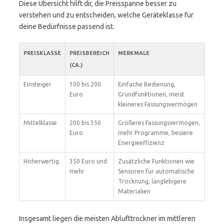
Diese Übersicht hilft dir, die Preisspanne besser zu
verstehen und zu entscheiden, welche Geräteklasse für
deine Bedürfnisse passend ist.
PREISKLASSE
PREISBEREICH
MERKMALE
(CA.)
Einsteiger
100 bis 200
Einfache Bedienung,
Euro
Grundfunktionen, meist
kleineres Fassungsvermögen
Mittelklasse
200 bis 350
Größeres Fassungsvermögen,
Euro
mehr Programme, bessere
Energieeffizienz
Höherwertig
350 Euro und
Zusätzliche Funktionen wie
mehr
Sensoren für automatische
Trocknung, langlebigere
Materialien
Insgesamt liegen die meisten Ablufttrockner im mittleren