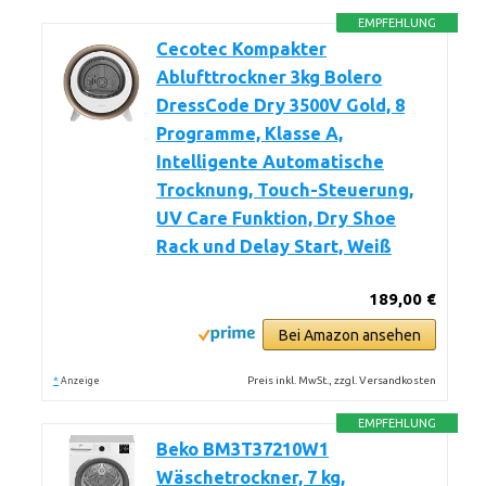
EMPFEHLUNG
Cecotec Kompakter
Ablufttrockner 3kg Bolero
DressCode Dry 3500V Gold, 8
Programme, Klasse A,
Intelligente Automatische
Trocknung, Touch-Steuerung,
UV Care Funktion, Dry Shoe
Rack und Delay Start, Weiß
189,00 €
Bei Amazon ansehen
*
Preis inkl. MwSt., zzgl. Versandkosten
Anzeige
EMPFEHLUNG
Beko BM3T37210W1
Wäschetrockner, 7 kg,