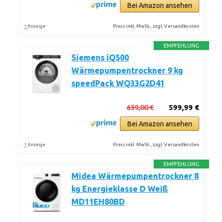
Bei Amazon ansehen
*
Preis inkl. MwSt., zzgl. Versandkosten
Anzeige
EMPFEHLUNG
Siemens iQ500
Wärmepumpentrockner 9 kg
speedPack WQ33G2D41
639,00 €
599,99 €
Bei Amazon ansehen
*
Preis inkl. MwSt., zzgl. Versandkosten
Anzeige
EMPFEHLUNG
Midea Wärmepumpentrockner 8
kg Energieklasse D Weiß
MD11EH80BD