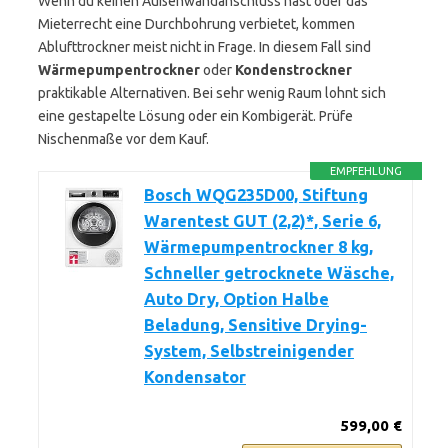
Wenn du keinen Außenwandanschluss hast oder das
Mieterrecht eine Durchbohrung verbietet, kommen
Ablufttrockner meist nicht in Frage. In diesem Fall sind
Wärmepumpentrockner
oder
Kondenstrockner
praktikable Alternativen. Bei sehr wenig Raum lohnt sich
eine gestapelte Lösung oder ein Kombigerät. Prüfe
Nischenmaße vor dem Kauf.
EMPFEHLUNG
Bosch WQG235D00, Stiftung
Warentest GUT (2,2)*, Serie 6,
Wärmepumpentrockner 8 kg,
Schneller getrocknete Wäsche,
Auto Dry, Option Halbe
Beladung, Sensitive Drying-
System, Selbstreinigender
Kondensator
599,00 €