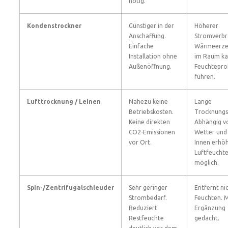
nötig.
Kondenstrockner
Günstiger in der
Höherer
Anschaffung.
Stromverbr
Einfache
Wärmeerze
Installation ohne
im Raum ka
Außenöffnung.
Feuchtepr
führen.
Lufttrocknung / Leinen
Nahezu keine
Lange
Betriebskosten.
Trocknungs
Keine direkten
Abhängig v
CO2-Emissionen
Wetter und 
vor Ort.
Innen erhö
Luftfeucht
möglich.
Spin-/Zentrifugalschleuder
Sehr geringer
Entfernt nic
Strombedarf.
Feuchten. M
Reduziert
Ergänzung
Restfeuchte
gedacht.