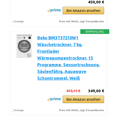
450,00 €
Bei Amazon ansehen
*
Preis inkl. MwSt., zzgl. Versandkosten
Anzeige
EMPFEHLUNG
Beko BM3T37210W1
Wäschetrockner, 7 kg,
Frontlader
Wärmepumpentrockner, 15
Programme, Sensortrocknung,
Säulenfähig, Aquawave
Schontrommel, Weiß
415,11 €
349,00 €
Bei Amazon ansehen
*
Preis inkl. MwSt., zzgl. Versandkosten
Anzeige