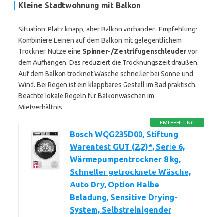
Kleine Stadtwohnung mit Balkon
Situation: Platz knapp, aber Balkon vorhanden. Empfehlung:
Kombiniere Leinen auf dem Balkon mit gelegentlichem
Trockner. Nutze eine
Spinner-/Zentrifugenschleuder
vor
dem Aufhängen. Das reduziert die Trocknungszeit draußen.
Auf dem Balkon trocknet Wäsche schneller bei Sonne und
Wind. Bei Regen ist ein klappbares Gestell im Bad praktisch.
Beachte lokale Regeln für Balkonwäschen im
Mietverhältnis.
EMPFEHLUNG
Bosch WQG235D00, Stiftung
Warentest GUT (2,2)*, Serie 6,
Wärmepumpentrockner 8 kg,
Schneller getrocknete Wäsche,
Auto Dry, Option Halbe
Beladung, Sensitive Drying-
System, Selbstreinigender