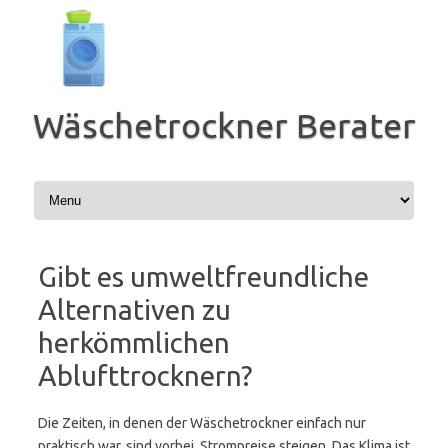
Zum
Inhalt
springen
Wäschetrockner Berater
Gibt es umweltfreundliche
Alternativen zu
herkömmlichen
Ablufttrocknern?
Die Zeiten, in denen der Wäschetrockner einfach nur
praktisch war, sind vorbei. Strompreise steigen. Das Klima ist