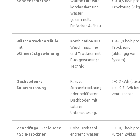
Kondenstrockner
Warme Luft wird
3,0–4,5 kWh pro
kondensiert und
Trocknung (7 kg
Wasser
gesammelt.
Einfacher Aufbau.
Wäschetrocknersäule
Kombination aus
1,8–3,0 kWh pro
mit
Waschmaschine
Trocknung
Wärmerückgewinnung
und Trockner mit
(abhängig vom
Rückgewinnungs-
System)
Technik.
Dachboden- /
Passive
0–0,2 kWh (passi
Solartrocknung
Sonnentrocknung
bis ~0,5 kWh bei
oder belüfteter
Ventilatoren
Dachboden mit
solarer
Unterstützung.
Zentrifugal-Schleuder
Hohe Drehzahl
0,1–0,3 kWh pro
/ Spin-Trockner
entfernt Wasser
kurzen Zyklus