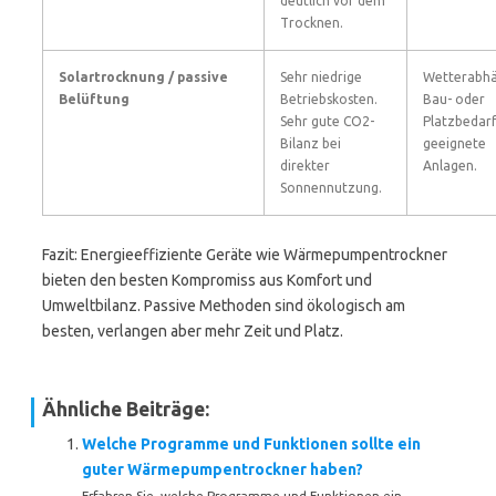
deutlich vor dem
Trocknen.
Solartrocknung / passive
Sehr niedrige
Wetterabhä
Belüftung
Betriebskosten.
Bau- oder
Sehr gute CO2-
Platzbedarf
Bilanz bei
geeignete
direkter
Anlagen.
Sonnennutzung.
Fazit: Energieeffiziente Geräte wie Wärmepumpentrockner
bieten den besten Kompromiss aus Komfort und
Umweltbilanz. Passive Methoden sind ökologisch am
besten, verlangen aber mehr Zeit und Platz.
Ähnliche Beiträge:
Welche Programme und Funktionen sollte ein
guter Wärmepumpentrockner haben?
Erfahren Sie, welche Programme und Funktionen ein