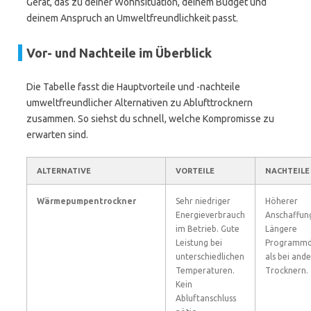
Gerät, das zu deiner Wohnsituation, deinem Budget und
deinem Anspruch an Umweltfreundlichkeit passt.
Vor- und Nachteile im Überblick
Die Tabelle fasst die Hauptvorteile und -nachteile
umweltfreundlicher Alternativen zu Ablufttrocknern
zusammen. So siehst du schnell, welche Kompromisse zu
erwarten sind.
ALTERNATIVE
VORTEILE
NACHTEILE
Wärmepumpentrockner
Sehr niedriger
Höherer
Energieverbrauch
Anschaffung
im Betrieb. Gute
Längere
Leistung bei
Programmd
unterschiedlichen
als bei and
Temperaturen.
Trocknern.
Kein
Abluftanschluss