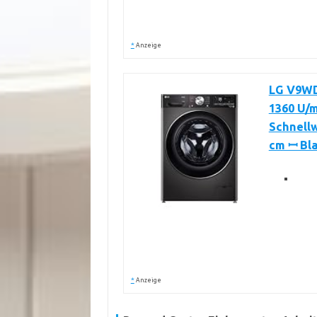
*
Anzeige
LG V9WD
1360 U/m
Schnellw
cm ꟷ Bla
*
Anzeige