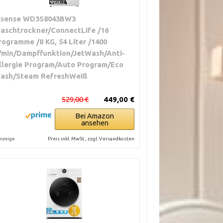
isense WD3S8043BW3
aschtrockner/ConnectLife /16
rogramme /8 KG, 54 Liter /1400
/min/Dampffunktion/JetWash/Anti-
llergie Program/Auto Program/Eco
ash/Steam RefreshWeiß
529,00 €
449,00 €
Bei Amazon
ansehen
Preis inkl. MwSt., zzgl. Versandkosten
nzeige