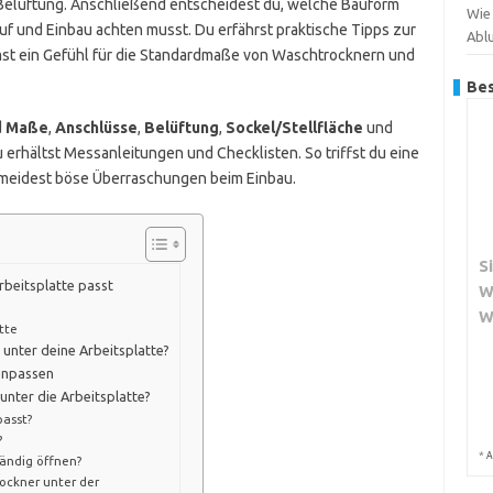
 Belüftung. Anschließend entscheidest du, welche Bauform
Wie 
uf und Einbau achten musst. Du erfährst praktische Tipps zur
Abl
st ein Gefühl für die Standardmaße von Waschtrocknern und
Bes
d
Maße
,
Anschlüsse
,
Belüftung
,
Sockel/Stellfläche
und
u erhältst Messanleitungen und Checklisten. So triffst du eine
rmeidest böse Überraschungen beim Einbau.
S
rbeitsplatte passt
W
W
tte
 unter deine Arbeitsplatte?
einpassen
unter die Arbeitsplatte?
passt?
?
*
A
tändig öffnen?
ockner unter der