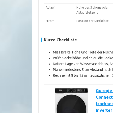
Ablauf
Höhe des Siphons oder
Ablaufstutzens
Strom
Position der Steckdose
Kurze Checkliste
Miss Breite, Höhe und Tiefe der Nisch
Prüfe Sockelhöhe und ob du die Sockel
Notiere Lage von Wasseranschluss, A
Plane mindestens 5 cm Abstand nach h
Rechne mit 8 bis 15 mm zusätzlichem 
Gorenje
Connect 
trocknen
Inverte