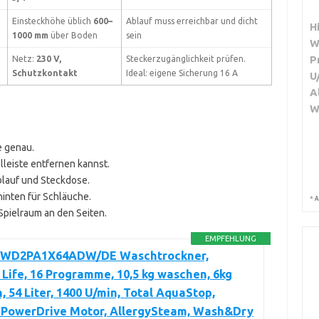
Einsteckhöhe üblich
600–
Ablauf muss erreichbar und dicht
H
1000 mm
über Boden
sein
W
P
Netz:
230 V,
Steckerzugänglichkeit prüfen.
Schutzkontakt
Ideal: eigene Sicherung 16 A
U
A
W
e genau.
leiste entfernen kannst.
blauf und Steckdose.
inten für Schläuche.
*
A
Spielraum an den Seiten.
EMPFEHLUNG
 WD2PA1X64ADW/DE Waschtrockner,
Life, 16 Programme, 10,5 kg waschen, 6kg
, 54 Liter, 1400 U/min, Total AquaStop,
r PowerDrive Motor, AllergySteam, Wash&Dry