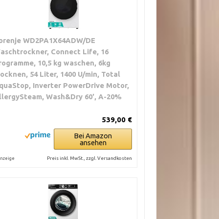
orenje WD2PA1X64ADW/DE
aschtrockner, Connect Life, 16
rogramme, 10,5 kg waschen, 6kg
rocknen, 54 Liter, 1400 U/min, Total
quaStop, Inverter PowerDrive Motor,
llergySteam, Wash&Dry 60', A-20%
539,00 €
Bei Amazon
ansehen
Preis inkl. MwSt., zzgl. Versandkosten
nzeige