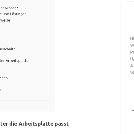
u beachten?
e und Lösungen
nweise
H
W
usschnitt
P
U
der Arbeitsplatte
A
W
ungen
en
*
A
ter die Arbeitsplatte passt