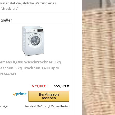
viel kostet die jährliche Wartung eines
ufttrockners?
tseller
iemens iQ300 Waschtrockner 9 kg
aschen 5 kg Trocknen 1400 UpM
N34A141
679,00 €
659,99 €
Bei Amazon
ansehen
Preis inkl. MwSt., zzgl. Versandkosten
nzeige