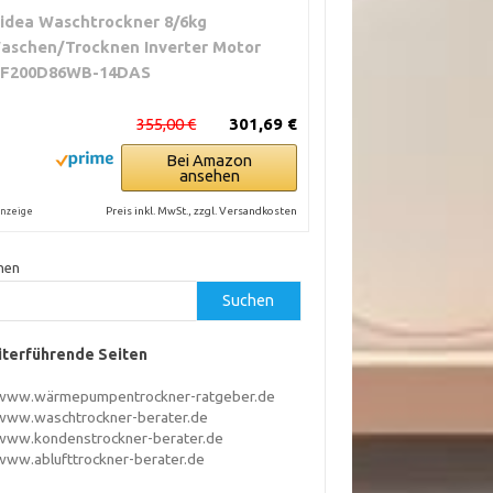
idea Waschtrockner 8/6kg
aschen/Trocknen Inverter Motor
F200D86WB-14DAS
355,00 €
301,69 €
Bei Amazon
ansehen
Preis inkl. MwSt., zzgl. Versandkosten
nzeige
hen
Suchen
terführende Seiten
www.wärmepumpentrockner-ratgeber.de
www.waschtrockner-berater.de
www.kondenstrockner-berater.de
www.ablufttrockner-berater.de