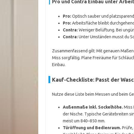
Pro und Contra Einbau unter Arbei
Pro:
Optisch sauber und platzsparend
Pro:
Arbeitsfläche bleibt durchgehend
Contra:
Weniger Belüftung. Bei ungün
Contra:
Unter Umständen musst du So
Zusammenfassend gilt: Mit genauen Maßen u
Miss sorgfältig. Plane Freiräume für Schlä
Einbau.
Kauf-Checkliste: Passt der Wasc
Nutze diese Liste beim Messen und beim Gerät
Außenmaße inkl. Sockelhöhe.
Miss 
der Nische. Typische Gerätebreiten s
meist um 840–850 mm.
Türöffnung und Bedienraum.
Prüfe,