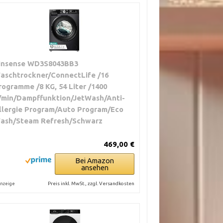
insense WD3S8043BB3
aschtrockner/ConnectLife /16
rogramme /8 KG, 54 Liter /1400
/min/Dampffunktion/JetWash/Anti-
llergie Program/Auto Program/Eco
ash/Steam Refresh/Schwarz
469,00 €
Bei Amazon
ansehen
Preis inkl. MwSt., zzgl. Versandkosten
nzeige