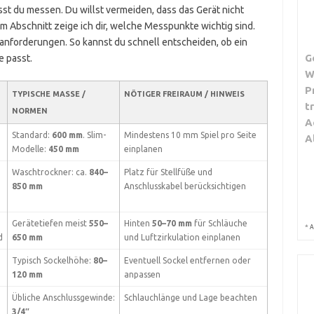
sst du messen. Du willst vermeiden, dass das Gerät nicht
m Abschnitt zeige ich dir, welche Messpunkte wichtig sind.
anforderungen. So kannst du schnell entscheiden, ob ein
G
e passt.
W
P
TYPISCHE MASSE / N
NÖTIGER FREIRAUM / HINWEIS
t
ORMEN
A
Standard:
600 mm
. Slim-
Mindestens 10 mm Spiel pro Seite
A
Modelle:
450 mm
einplanen
Waschtrockner: ca.
840–
Platz für Stellfüße und
850 mm
Anschlusskabel berücksichtigen
Gerätetiefen meist
550–
Hinten
50–70 mm
für Schläuche
*
A
d
650 mm
und Luftzirkulation einplanen
Typisch Sockelhöhe:
80–
Eventuell Sockel entfernen oder
120 mm
anpassen
Übliche Anschlussgewinde:
Schlauchlänge und Lage beachten
3/4″