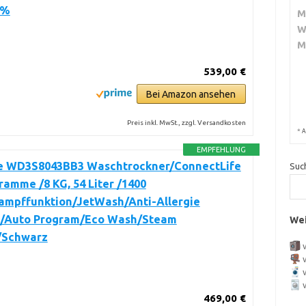
0%
M
W
M
539,00 €
Bei Amazon ansehen
Preis inkl. MwSt., zzgl. Versandkosten
*
A
EMPFEHLUNG
e WD3S8043BB3 Waschtrockner/ConnectLife
Suc
ramme /8 KG, 54 Liter /1400
ampffunktion/JetWash/Anti-Allergie
/Auto Program/Eco Wash/Steam
Wei
/Schwarz
469,00 €