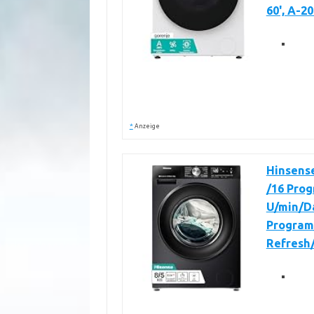
60', A-2
*
Anzeige
Hinsens
/16 Prog
U/min/D
Program
Refresh