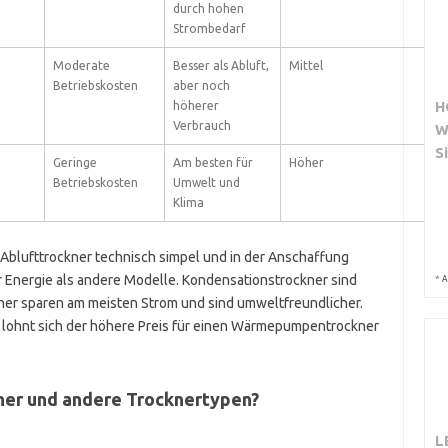
durch hohen
Strombedarf
Moderate
Besser als Abluft,
Mittel
Betriebskosten
aber noch
H
höherer
Verbrauch
W
S
Geringe
Am besten für
Höher
Betriebskosten
Umwelt und
Klima
Ablufttrockner technisch simpel und in der Anschaffung
r Energie als andere Modelle. Kondensationstrockner sind
*
A
er sparen am meisten Strom und sind umweltfreundlicher.
, lohnt sich der höhere Preis für einen Wärmepumpentrockner
kner und andere Trocknertypen?
L