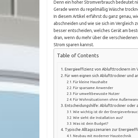
Denn ein hoher Stromverbrauch bedeutet nic
Gerade wenn du regelmäßig Wäsche trocknes
In diesem Artikel erfährst du ganz genau, w
abschneiden und wie sie sich im Vergleich 
besser entscheiden, welches Gerät am best
dran, wenn du mehr über die verschiedenen
Strom sparen kannst.
Table of Contents
Energieeffizienz von Ablufttrocknern im 
Für wen eignen sich Ablufttrockner und 
Für kleine Haushalte
Für sparsame Anwender
Für umweltbewusste Nutzer
Für Wohnsituationen ohne Außenwan
Entscheidungshilfe: Ablufttrockner oder
Wie wichtig ist dir der Energieverbrauc
Wie sieht die Installation aus?
Was ist dein Budget?
Typische Alltagsszenarien zur Energieef
Neubau mit moderner Haustechnik