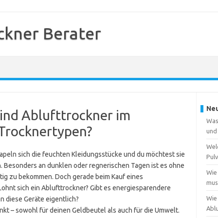
kner Berater
Neu
sind Ablufttrockner im
Was
 Trocknertypen?
und
Wel
apeln sich die feuchten Kleidungsstücke und du möchtest sie
Pulv
 Besonders an dunklen oder regnerischen Tagen ist es ohne
Wie
rtig zu bekommen. Doch gerade beim Kauf eines
muss
Lohnt sich ein Ablufttrockner? Gibt es energiesparendere
Wie
n diese Geräte eigentlich?
Abl
unkt – sowohl für deinen Geldbeutel als auch für die Umwelt.