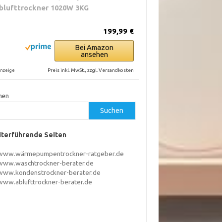
blufttrockner 1020W 3KG
199,99 €
Bei Amazon
ansehen
Preis inkl. MwSt., zzgl. Versandkosten
nzeige
hen
Suchen
terführende Seiten
www.wärmepumpentrockner-ratgeber.de
www.waschtrockner-berater.de
www.kondenstrockner-berater.de
www.ablufttrockner-berater.de