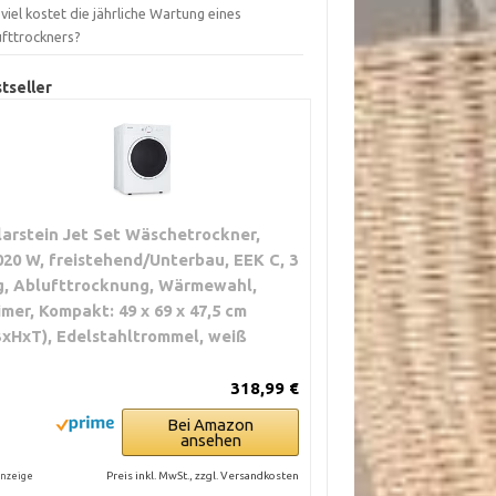
viel kostet die jährliche Wartung eines
ufttrockners?
tseller
larstein Jet Set Wäschetrockner,
020 W, freistehend/Unterbau, EEK C, 3
g, Ablufttrocknung, Wärmewahl,
imer, Kompakt: 49 x 69 x 47,5 cm
BxHxT), Edelstahltrommel, weiß
318,99 €
Bei Amazon
ansehen
Preis inkl. MwSt., zzgl. Versandkosten
nzeige