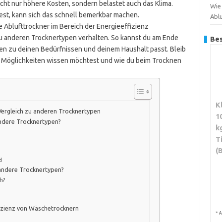
ht nur höhere Kosten, sondern belastet auch das Klima.
Wie 
t, kann sich das schnell bemerkbar machen.
Abl
ie Ablufttrockner im Bereich der Energieeffizienz
zu anderen Trocknertypen verhalten. So kannst du am Ende
Bes
en zu deinen Bedürfnissen und deinem Haushalt passt. Bleib
 Möglichkeiten wissen möchtest und wie du beim Trocknen
K
Vergleich zu anderen Trocknertypen
1
andere Trocknertypen?
k
T
(
d
 andere Trocknertypen?
h?
fizienz von Wäschetrocknern
*
A