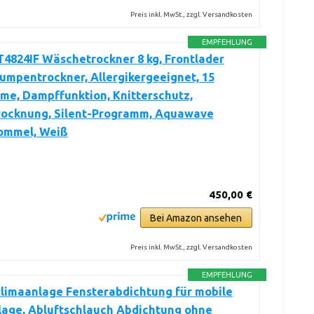
Preis inkl. MwSt., zzgl. Versandkosten
EMPFEHLUNG
4824IF Wäschetrockner 8 kg, Frontlader
mpentrockner, Allergikergeeignet, 15
me, Dampffunktion, Knitterschutz,
rocknung, Silent-Programm, Aquawave
ommel, Weiß
450,00 €
Bei Amazon ansehen
Preis inkl. MwSt., zzgl. Versandkosten
EMPFEHLUNG
limaanlage Fensterabdichtung für mobile
lage, Abluftschlauch Abdichtung ohne