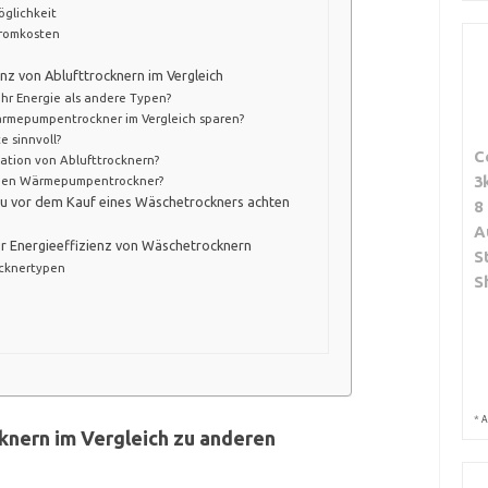
glichkeit
tromkosten
enz von Ablufttrocknern im Vergleich
r Energie als andere Typen?
Wärmepumpentrockner im Vergleich sparen?
e sinnvoll?
C
lation von Ablufttrocknern?
3
 einen Wärmepumpentrockner?
 du vor dem Kauf eines Wäschetrockners achten
8
A
r Energieeffizienz von Wäschetrocknern
S
ocknertypen
S
*
A
knern im Vergleich zu anderen