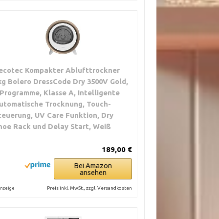
ecotec Kompakter Ablufttrockner
kg Bolero DressCode Dry 3500V Gold,
 Programme, Klasse A, Intelligente
utomatische Trocknung, Touch-
teuerung, UV Care Funktion, Dry
hoe Rack und Delay Start, Weiß
189,00 €
Bei Amazon
ansehen
Preis inkl. MwSt., zzgl. Versandkosten
nzeige