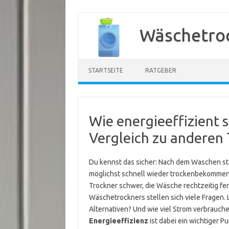
Zum
Inhalt
Wäschetroc
springen
STARTSEITE
RATGEBER
Wie energieeffizient 
Vergleich zu anderen
Du kennst das sicher: Nach dem Waschen st
möglichst schnell wieder trockenbekommen.
Trockner schwer, die Wäsche rechtzeitig fe
Wäschetrockners stellen sich viele Fragen. 
Alternativen? Und wie viel Strom verbrauche
Energieeffizienz
ist dabei ein wichtiger P