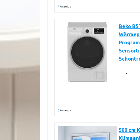
*
Anzeige
Beko B5T
Wärmepu
Program
Sensort
Schontr
*
Anzeige
500 cm K
Klimaan