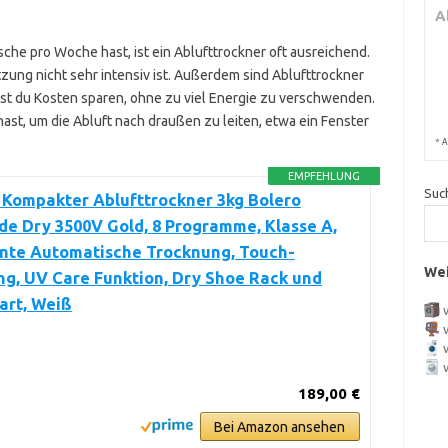
A
he pro Woche hast, ist ein Ablufttrockner oft ausreichend.
tzung nicht sehr intensiv ist. Außerdem sind Ablufttrockner
nst du Kosten sparen, ohne zu viel Energie zu verschwenden.
hast, um die Abluft nach draußen zu leiten, etwa ein Fenster
*
A
EMPFEHLUNG
Suc
 Kompakter Ablufttrockner 3kg Bolero
e Dry 3500V Gold, 8 Programme, Klasse A,
ente Automatische Trocknung, Touch-
Wei
g, UV Care Funktion, Dry Shoe Rack und
art, Weiß
189,00 €
Bei Amazon ansehen