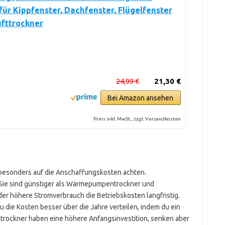
für Kippfenster, Dachfenster, Flügelfenster
ufttrockner
24,99 €
21,30 €
Bei Amazon ansehen
Preis inkl. MwSt., zzgl. Versandkosten
 besonders auf die Anschaffungskosten achten.
l. Sie sind günstiger als Wärmepumpentrockner und
der höhere Stromverbrauch die Betriebskosten langfristig.
 die Kosten besser über die Jahre verteilen, indem du ein
rockner haben eine höhere Anfangsinvestition, senken aber