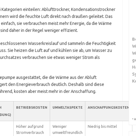
i Kategorien einteilen: Ablufttrockner, Kondensationstrockner
rn wird die feuchte Luft direkt nach draußen geleitet. Das
 einfach, sie verbrauchen meist mehr Energie, da die Wärme
ind daher in der Regel weniger effizient.
B
geschlossenen Wasserkreislauf und sammeln die Feuchtigkeit
W
luss. Sie heizen die Luft auf und kühlen sie ab, um Wasser zu
W
chsatzes verbrauchen sie etwas weniger Strom als
g
H
S
pumpe ausgestattet, die die Wärme aus der Abluft
K
gert den Energieverbrauch deutlich. Deshalb sind diese
ührend, kosten aber meist mehr in der Anschaffung.
H
BETRIEBSKOSTEN
UMWELTASPEKTE
ANSCHAFFUNGSKOSTEN
DUNG)
*
A
Höher aufgrund
Weniger
Niedrig bis mittel
Stromverbrauch
umweltfreundlich